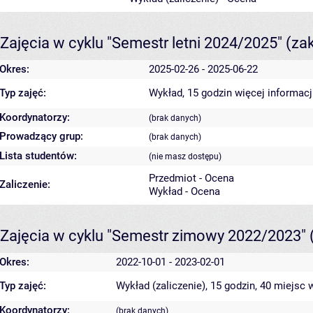
Zajęcia w cyklu "Semestr letni 2024/2025"
(za
Okres:
2025-02-26 - 2025-06-22
Typ zajęć:
Wykład, 15 godzin
więcej informacj
Koordynatorzy:
(brak danych)
Prowadzący grup:
(brak danych)
Lista studentów:
(nie masz dostępu)
Przedmiot - Ocena
Zaliczenie:
Wykład - Ocena
Zajęcia w cyklu "Semestr zimowy 2022/2023"
Okres:
2022-10-01 - 2023-02-01
Typ zajęć:
Wykład (zaliczenie), 15 godzin, 40 miejsc
w
Koordynatorzy:
(brak danych)