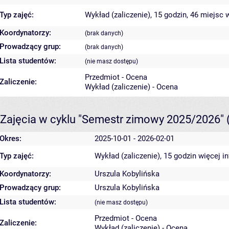
Typ zajęć:
Wykład (zaliczenie), 15 godzin, 46 miejsc
w
Koordynatorzy:
(brak danych)
Prowadzący grup:
(brak danych)
Lista studentów:
(nie masz dostępu)
Przedmiot - Ocena
Zaliczenie:
Wykład (zaliczenie) - Ocena
Zajęcia w cyklu "Semestr zimowy 2025/2026"
Okres:
2025-10-01 - 2026-02-01
Typ zajęć:
Wykład (zaliczenie), 15 godzin
więcej i
Koordynatorzy:
Urszula Kobylińska
Prowadzący grup:
Urszula Kobylińska
Lista studentów:
(nie masz dostępu)
Przedmiot - Ocena
Zaliczenie:
Wykład (zaliczenie) - Ocena