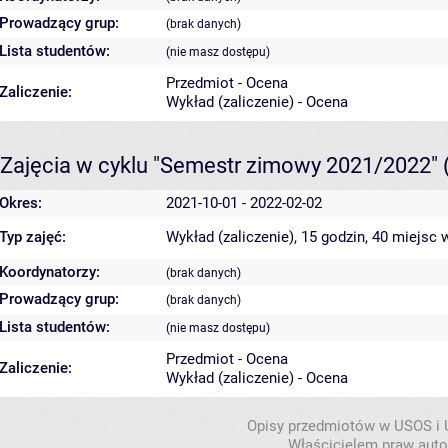
Prowadzący grup:
(brak danych)
Lista studentów:
(nie masz dostępu)
Przedmiot - Ocena
Zaliczenie:
Wykład (zaliczenie) - Ocena
Zajęcia w cyklu "Semestr zimowy 2021/2022"
Okres:
2021-10-01 - 2022-02-02
Typ zajęć:
Wykład (zaliczenie), 15 godzin, 40 miejsc
w
Koordynatorzy:
(brak danych)
Prowadzący grup:
(brak danych)
Lista studentów:
(nie masz dostępu)
Przedmiot - Ocena
Zaliczenie:
Wykład (zaliczenie) - Ocena
Opisy przedmiotów w USOS i
Właścicielem praw autor