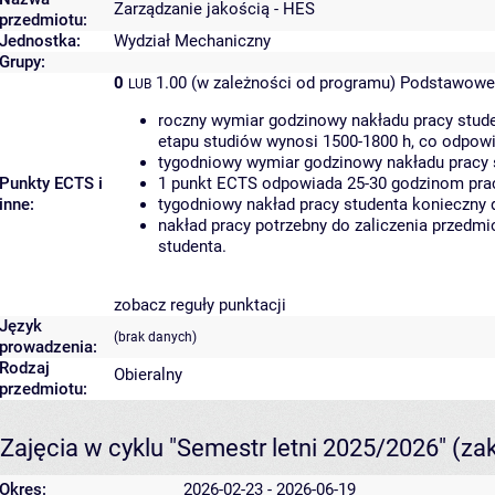
Zarządzanie jakością - HES
przedmiotu:
Jednostka:
Wydział Mechaniczny
Grupy:
0
1.00 (w zależności od programu)
Podstawowe 
LUB
roczny wymiar godzinowy nakładu pracy stude
etapu studiów wynosi 1500-1800 h, co odpow
tygodniowy wymiar godzinowy nakładu pracy 
Punkty ECTS i
1 punkt ECTS odpowiada 25-30 godzinom pracy
inne:
tygodniowy nakład pracy studenta konieczny 
nakład pracy potrzebny do zaliczenia przedm
studenta.
zobacz reguły punktacji
Język
(brak danych)
prowadzenia:
Rodzaj
Obieralny
przedmiotu:
Zajęcia w cyklu "Semestr letni 2025/2026"
(za
Okres:
2026-02-23 - 2026-06-19