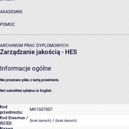
AKADEMIKI
POMOC
ARCHIWUM PRAC DYPLOMOWYCH
Zarządzanie jakością - HES
Informacje ogólne
Nie przesłano pliku z kartą przedmiotu
Not submitted syllabus in English
Kod
MK1S07007
przedmiotu:
Kod Erasmus /
/
(brak danych)
(brak danych)
ISCED:
Nazwa