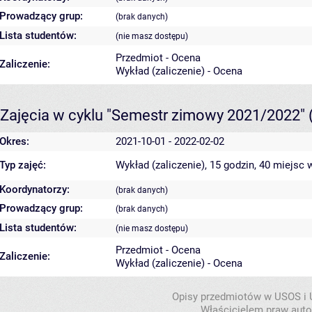
Prowadzący grup:
(brak danych)
Lista studentów:
(nie masz dostępu)
Przedmiot - Ocena
Zaliczenie:
Wykład (zaliczenie) - Ocena
Zajęcia w cyklu "Semestr zimowy 2021/2022"
Okres:
2021-10-01 - 2022-02-02
Typ zajęć:
Wykład (zaliczenie), 15 godzin, 40 miejsc
w
Koordynatorzy:
(brak danych)
Prowadzący grup:
(brak danych)
Lista studentów:
(nie masz dostępu)
Przedmiot - Ocena
Zaliczenie:
Wykład (zaliczenie) - Ocena
Opisy przedmiotów w USOS i
Właścicielem praw autor