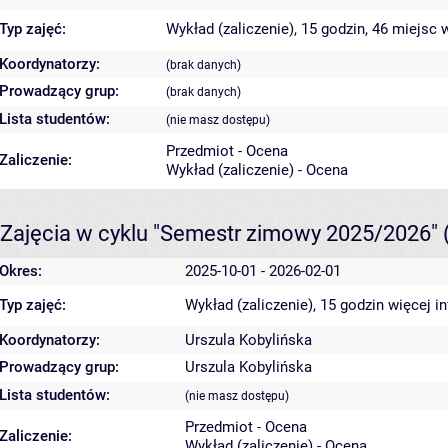
Typ zajęć:
Wykład (zaliczenie), 15 godzin, 46 miejsc
w
Koordynatorzy:
(brak danych)
Prowadzący grup:
(brak danych)
Lista studentów:
(nie masz dostępu)
Przedmiot - Ocena
Zaliczenie:
Wykład (zaliczenie) - Ocena
Zajęcia w cyklu "Semestr zimowy 2025/2026"
Okres:
2025-10-01 - 2026-02-01
Typ zajęć:
Wykład (zaliczenie), 15 godzin
więcej i
Koordynatorzy:
Urszula Kobylińska
Prowadzący grup:
Urszula Kobylińska
Lista studentów:
(nie masz dostępu)
Przedmiot - Ocena
Zaliczenie:
Wykład (zaliczenie) - Ocena