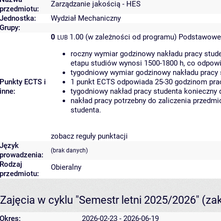
Zarządzanie jakością - HES
przedmiotu:
Jednostka:
Wydział Mechaniczny
Grupy:
0
1.00 (w zależności od programu)
Podstawowe 
LUB
roczny wymiar godzinowy nakładu pracy stude
etapu studiów wynosi 1500-1800 h, co odpow
tygodniowy wymiar godzinowy nakładu pracy 
Punkty ECTS i
1 punkt ECTS odpowiada 25-30 godzinom pracy
inne:
tygodniowy nakład pracy studenta konieczny 
nakład pracy potrzebny do zaliczenia przedm
studenta.
zobacz reguły punktacji
Język
(brak danych)
prowadzenia:
Rodzaj
Obieralny
przedmiotu:
Zajęcia w cyklu "Semestr letni 2025/2026"
(za
Okres:
2026-02-23 - 2026-06-19