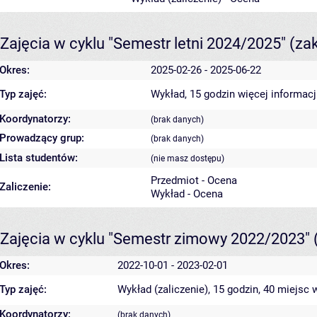
Zajęcia w cyklu "Semestr letni 2024/2025"
(za
Okres:
2025-02-26 - 2025-06-22
Typ zajęć:
Wykład, 15 godzin
więcej informacj
Koordynatorzy:
(brak danych)
Prowadzący grup:
(brak danych)
Lista studentów:
(nie masz dostępu)
Przedmiot - Ocena
Zaliczenie:
Wykład - Ocena
Zajęcia w cyklu "Semestr zimowy 2022/2023"
Okres:
2022-10-01 - 2023-02-01
Typ zajęć:
Wykład (zaliczenie), 15 godzin, 40 miejsc
w
Koordynatorzy:
(brak danych)