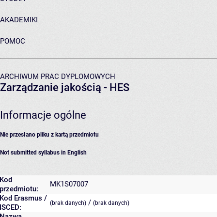
AKADEMIKI
POMOC
ARCHIWUM PRAC DYPLOMOWYCH
Zarządzanie jakością - HES
Informacje ogólne
Nie przesłano pliku z kartą przedmiotu
Not submitted syllabus in English
Kod
MK1S07007
przedmiotu:
Kod Erasmus /
/
(brak danych)
(brak danych)
ISCED:
Nazwa