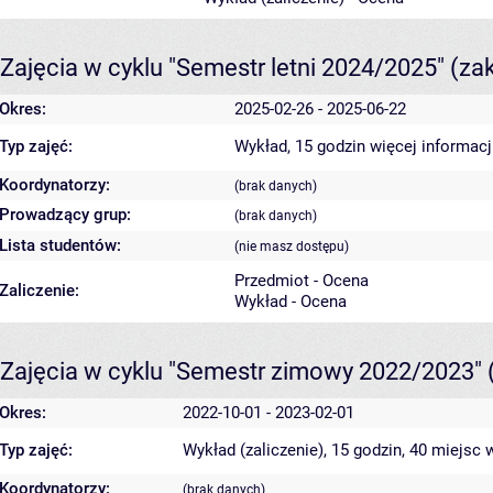
Zajęcia w cyklu "Semestr letni 2024/2025"
(za
Okres:
2025-02-26 - 2025-06-22
Typ zajęć:
Wykład, 15 godzin
więcej informacj
Koordynatorzy:
(brak danych)
Prowadzący grup:
(brak danych)
Lista studentów:
(nie masz dostępu)
Przedmiot - Ocena
Zaliczenie:
Wykład - Ocena
Zajęcia w cyklu "Semestr zimowy 2022/2023"
Okres:
2022-10-01 - 2023-02-01
Typ zajęć:
Wykład (zaliczenie), 15 godzin, 40 miejsc
w
Koordynatorzy:
(brak danych)