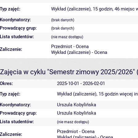
Typ zajęć:
Wykład (zaliczenie), 15 godzin, 46 miejsc
w
Koordynatorzy:
(brak danych)
Prowadzący grup:
(brak danych)
Lista studentów:
(nie masz dostępu)
Przedmiot - Ocena
Zaliczenie:
Wykład (zaliczenie) - Ocena
Zajęcia w cyklu "Semestr zimowy 2025/2026"
Okres:
2025-10-01 - 2026-02-01
Typ zajęć:
Wykład (zaliczenie), 15 godzin
więcej i
Koordynatorzy:
Urszula Kobylińska
Prowadzący grup:
Urszula Kobylińska
Lista studentów:
(nie masz dostępu)
Przedmiot - Ocena
Zaliczenie:
Wykład (zaliczenie) - Ocena