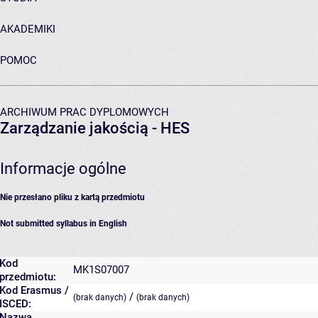
AKADEMIKI
POMOC
ARCHIWUM PRAC DYPLOMOWYCH
Zarządzanie jakością - HES
Informacje ogólne
Nie przesłano pliku z kartą przedmiotu
Not submitted syllabus in English
Kod
MK1S07007
przedmiotu:
Kod Erasmus /
/
(brak danych)
(brak danych)
ISCED:
Nazwa