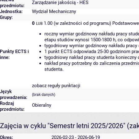
Zarządzanie jakością - HES
przedmiotu:
Jednostka:
Wydział Mechaniczny
Grupy:
0
1.00 (w zależności od programu)
Podstawowe 
LUB
roczny wymiar godzinowy nakładu pracy stude
etapu studiów wynosi 1500-1800 h, co odpow
tygodniowy wymiar godzinowy nakładu pracy 
Punkty ECTS i
1 punkt ECTS odpowiada 25-30 godzinom pracy
inne:
tygodniowy nakład pracy studenta konieczny 
nakład pracy potrzebny do zaliczenia przedm
studenta.
zobacz reguły punktacji
Język
(brak danych)
prowadzenia:
Rodzaj
Obieralny
przedmiotu:
Zajęcia w cyklu "Semestr letni 2025/2026"
(za
Okres:
2026-02-23 - 2026-06-19