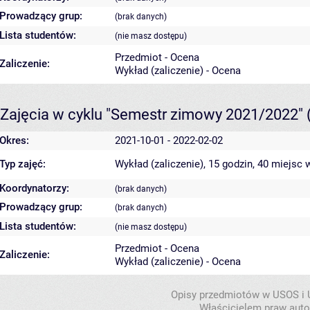
Prowadzący grup:
(brak danych)
Lista studentów:
(nie masz dostępu)
Przedmiot - Ocena
Zaliczenie:
Wykład (zaliczenie) - Ocena
Zajęcia w cyklu "Semestr zimowy 2021/2022"
Okres:
2021-10-01 - 2022-02-02
Typ zajęć:
Wykład (zaliczenie), 15 godzin, 40 miejsc
w
Koordynatorzy:
(brak danych)
Prowadzący grup:
(brak danych)
Lista studentów:
(nie masz dostępu)
Przedmiot - Ocena
Zaliczenie:
Wykład (zaliczenie) - Ocena
Opisy przedmiotów w USOS i
Właścicielem praw autor