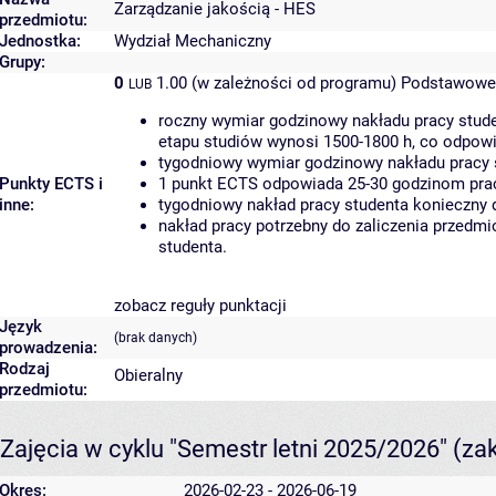
Zarządzanie jakością - HES
przedmiotu:
Jednostka:
Wydział Mechaniczny
Grupy:
0
1.00 (w zależności od programu)
Podstawowe 
LUB
roczny wymiar godzinowy nakładu pracy stude
etapu studiów wynosi 1500-1800 h, co odpow
tygodniowy wymiar godzinowy nakładu pracy 
Punkty ECTS i
1 punkt ECTS odpowiada 25-30 godzinom pracy
inne:
tygodniowy nakład pracy studenta konieczny 
nakład pracy potrzebny do zaliczenia przedm
studenta.
zobacz reguły punktacji
Język
(brak danych)
prowadzenia:
Rodzaj
Obieralny
przedmiotu:
Zajęcia w cyklu "Semestr letni 2025/2026"
(za
Okres:
2026-02-23 - 2026-06-19