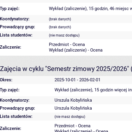
Typ zajęć:
Wykład (zaliczenie), 15 godzin, 46 miejsc
w
Koordynatorzy:
(brak danych)
Prowadzący grup:
(brak danych)
Lista studentów:
(nie masz dostępu)
Przedmiot - Ocena
Zaliczenie:
Wykład (zaliczenie) - Ocena
Zajęcia w cyklu "Semestr zimowy 2025/2026"
Okres:
2025-10-01 - 2026-02-01
Typ zajęć:
Wykład (zaliczenie), 15 godzin
więcej i
Koordynatorzy:
Urszula Kobylińska
Prowadzący grup:
Urszula Kobylińska
Lista studentów:
(nie masz dostępu)
Przedmiot - Ocena
Zaliczenie:
Wykład (zaliczenie) - Ocena