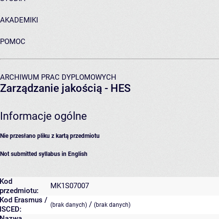
AKADEMIKI
POMOC
ARCHIWUM PRAC DYPLOMOWYCH
Zarządzanie jakością - HES
Informacje ogólne
Nie przesłano pliku z kartą przedmiotu
Not submitted syllabus in English
Kod
MK1S07007
przedmiotu:
Kod Erasmus /
/
(brak danych)
(brak danych)
ISCED:
Nazwa