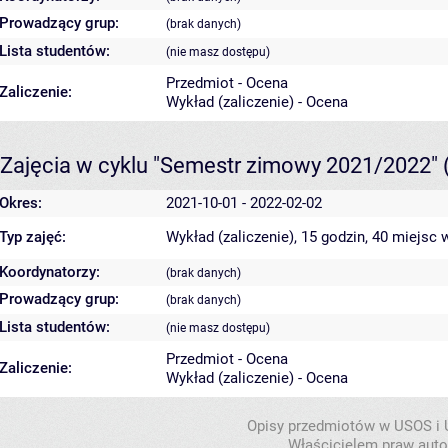
Prowadzący grup:
(brak danych)
Lista studentów:
(nie masz dostępu)
Przedmiot - Ocena
Zaliczenie:
Wykład (zaliczenie) - Ocena
Zajęcia w cyklu "Semestr zimowy 2021/2022"
Okres:
2021-10-01 - 2022-02-02
Typ zajęć:
Wykład (zaliczenie), 15 godzin, 40 miejsc
w
Koordynatorzy:
(brak danych)
Prowadzący grup:
(brak danych)
Lista studentów:
(nie masz dostępu)
Przedmiot - Ocena
Zaliczenie:
Wykład (zaliczenie) - Ocena
Opisy przedmiotów w USOS i
Właścicielem praw autor