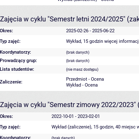
Zajęcia w cyklu "Semestr letni 2024/2025"
(za
Okres:
2025-02-26 - 2025-06-22
Typ zajęć:
Wykład, 15 godzin
więcej informacj
Koordynatorzy:
(brak danych)
Prowadzący grup:
(brak danych)
Lista studentów:
(nie masz dostępu)
Przedmiot - Ocena
Zaliczenie:
Wykład - Ocena
Zajęcia w cyklu "Semestr zimowy 2022/2023"
Okres:
2022-10-01 - 2023-02-01
Typ zajęć:
Wykład (zaliczenie), 15 godzin, 40 miejsc
w
Koordynatorzy:
(brak danych)