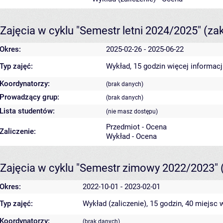
Zajęcia w cyklu "Semestr letni 2024/2025"
(za
Okres:
2025-02-26 - 2025-06-22
Typ zajęć:
Wykład, 15 godzin
więcej informacj
Koordynatorzy:
(brak danych)
Prowadzący grup:
(brak danych)
Lista studentów:
(nie masz dostępu)
Przedmiot - Ocena
Zaliczenie:
Wykład - Ocena
Zajęcia w cyklu "Semestr zimowy 2022/2023"
Okres:
2022-10-01 - 2023-02-01
Typ zajęć:
Wykład (zaliczenie), 15 godzin, 40 miejsc
w
Koordynatorzy:
(brak danych)