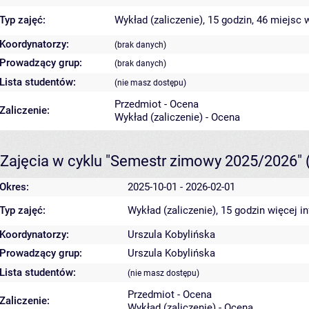
Typ zajęć:
Wykład (zaliczenie), 15 godzin, 46 miejsc
w
Koordynatorzy:
(brak danych)
Prowadzący grup:
(brak danych)
Lista studentów:
(nie masz dostępu)
Przedmiot - Ocena
Zaliczenie:
Wykład (zaliczenie) - Ocena
Zajęcia w cyklu "Semestr zimowy 2025/2026"
Okres:
2025-10-01 - 2026-02-01
Typ zajęć:
Wykład (zaliczenie), 15 godzin
więcej i
Koordynatorzy:
Urszula Kobylińska
Prowadzący grup:
Urszula Kobylińska
Lista studentów:
(nie masz dostępu)
Przedmiot - Ocena
Zaliczenie:
Wykład (zaliczenie) - Ocena