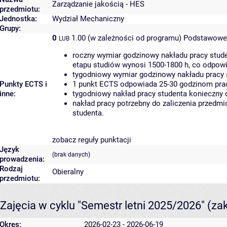
Zarządzanie jakością - HES
przedmiotu:
Jednostka:
Wydział Mechaniczny
Grupy:
0
1.00 (w zależności od programu)
Podstawowe 
LUB
roczny wymiar godzinowy nakładu pracy stude
etapu studiów wynosi 1500-1800 h, co odpow
tygodniowy wymiar godzinowy nakładu pracy 
Punkty ECTS i
1 punkt ECTS odpowiada 25-30 godzinom pracy
inne:
tygodniowy nakład pracy studenta konieczny 
nakład pracy potrzebny do zaliczenia przedm
studenta.
zobacz reguły punktacji
Język
(brak danych)
prowadzenia:
Rodzaj
Obieralny
przedmiotu:
Zajęcia w cyklu "Semestr letni 2025/2026"
(za
Okres:
2026-02-23 - 2026-06-19