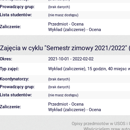
Prowadzący grup:
(brak danych)
Lista studentów:
(nie masz dostępu)
Przedmiot - Ocena
Zaliczenie:
Wykład (zaliczenie) - Ocena
Zajęcia w cyklu "Semestr zimowy 2021/2022"
Okres:
2021-10-01 - 2022-02-02
Typ zajęć:
Wykład (zaliczenie), 15 godzin, 40 miejsc
w
Koordynatorzy:
(brak danych)
Prowadzący grup:
(brak danych)
Lista studentów:
(nie masz dostępu)
Przedmiot - Ocena
Zaliczenie:
Wykład (zaliczenie) - Ocena
Opisy przedmiotów w USOS i
Właścicielem praw autor