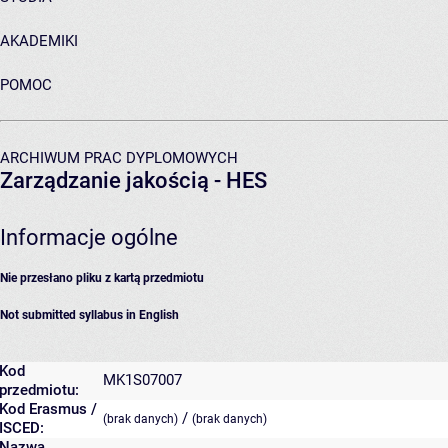
AKADEMIKI
POMOC
ARCHIWUM PRAC DYPLOMOWYCH
Zarządzanie jakością - HES
Informacje ogólne
Nie przesłano pliku z kartą przedmiotu
Not submitted syllabus in English
Kod
MK1S07007
przedmiotu:
Kod Erasmus /
/
(brak danych)
(brak danych)
ISCED:
Nazwa