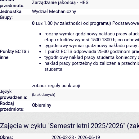
Zarządzanie jakością - HES
przedmiotu:
Jednostka:
Wydział Mechaniczny
Grupy:
0
1.00 (w zależności od programu)
Podstawowe 
LUB
roczny wymiar godzinowy nakładu pracy stude
etapu studiów wynosi 1500-1800 h, co odpow
tygodniowy wymiar godzinowy nakładu pracy 
Punkty ECTS i
1 punkt ECTS odpowiada 25-30 godzinom pracy
inne:
tygodniowy nakład pracy studenta konieczny 
nakład pracy potrzebny do zaliczenia przedm
studenta.
zobacz reguły punktacji
Język
(brak danych)
prowadzenia:
Rodzaj
Obieralny
przedmiotu:
Zajęcia w cyklu "Semestr letni 2025/2026"
(za
Okres:
2026-02-23 - 2026-06-19