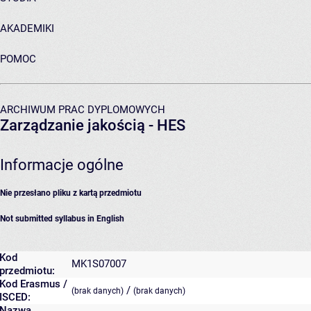
AKADEMIKI
POMOC
ARCHIWUM PRAC DYPLOMOWYCH
Zarządzanie jakością - HES
Informacje ogólne
Nie przesłano pliku z kartą przedmiotu
Not submitted syllabus in English
Kod
MK1S07007
przedmiotu:
Kod Erasmus /
/
(brak danych)
(brak danych)
ISCED:
Nazwa