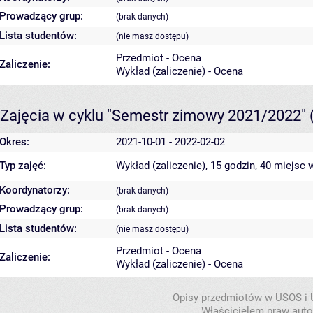
Prowadzący grup:
(brak danych)
Lista studentów:
(nie masz dostępu)
Przedmiot - Ocena
Zaliczenie:
Wykład (zaliczenie) - Ocena
Zajęcia w cyklu "Semestr zimowy 2021/2022"
Okres:
2021-10-01 - 2022-02-02
Typ zajęć:
Wykład (zaliczenie), 15 godzin, 40 miejsc
w
Koordynatorzy:
(brak danych)
Prowadzący grup:
(brak danych)
Lista studentów:
(nie masz dostępu)
Przedmiot - Ocena
Zaliczenie:
Wykład (zaliczenie) - Ocena
Opisy przedmiotów w USOS i
Właścicielem praw autor