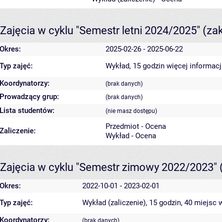
Zajęcia w cyklu "Semestr letni 2024/2025"
(za
Okres:
2025-02-26 - 2025-06-22
Typ zajęć:
Wykład, 15 godzin
więcej informacj
Koordynatorzy:
(brak danych)
Prowadzący grup:
(brak danych)
Lista studentów:
(nie masz dostępu)
Przedmiot - Ocena
Zaliczenie:
Wykład - Ocena
Zajęcia w cyklu "Semestr zimowy 2022/2023"
Okres:
2022-10-01 - 2023-02-01
Typ zajęć:
Wykład (zaliczenie), 15 godzin, 40 miejsc
w
Koordynatorzy:
(brak danych)