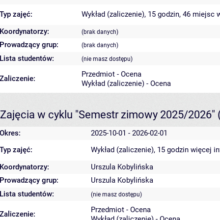
Typ zajęć:
Wykład (zaliczenie), 15 godzin, 46 miejsc
w
Koordynatorzy:
(brak danych)
Prowadzący grup:
(brak danych)
Lista studentów:
(nie masz dostępu)
Przedmiot - Ocena
Zaliczenie:
Wykład (zaliczenie) - Ocena
Zajęcia w cyklu "Semestr zimowy 2025/2026"
Okres:
2025-10-01 - 2026-02-01
Typ zajęć:
Wykład (zaliczenie), 15 godzin
więcej i
Koordynatorzy:
Urszula Kobylińska
Prowadzący grup:
Urszula Kobylińska
Lista studentów:
(nie masz dostępu)
Przedmiot - Ocena
Zaliczenie:
Wykład (zaliczenie) - Ocena