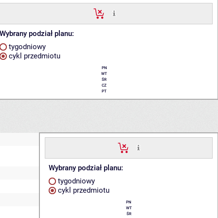
Wybrany podział planu:
tygodniowy
cykl przedmiotu
PN
WT
ŚR
CZ
PT
Wybrany podział planu:
tygodniowy
cykl przedmiotu
PN
WT
ŚR