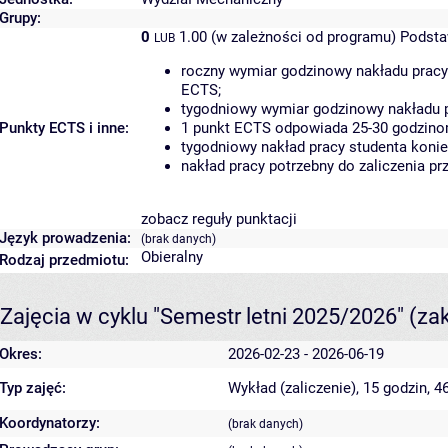
Grupy:
0
1.00 (w zależności od programu)
Podsta
LUB
roczny wymiar godzinowy nakładu pracy
ECTS;
tygodniowy wymiar godzinowy nakładu p
Punkty ECTS i inne:
1 punkt ECTS odpowiada 25-30 godzinom
tygodniowy nakład pracy studenta konie
nakład pracy potrzebny do zaliczenia p
zobacz reguły punktacji
Język prowadzenia:
(brak danych)
Obieralny
Rodzaj przedmiotu:
Zajęcia w cyklu "Semestr letni 2025/2026"
(za
Okres:
2026-02-23 - 2026-06-19
Typ zajęć:
Wykład (zaliczenie), 15 godzin, 
Koordynatorzy:
(brak danych)