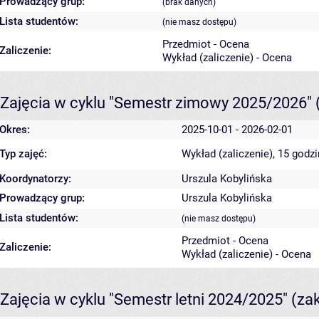
Prowadzący grup:
(brak danych)
Lista studentów:
(nie masz dostępu)
Przedmiot - Ocena
Zaliczenie:
Wykład (zaliczenie) - Ocena
Zajęcia w cyklu "Semestr zimowy 2025/2026"
Okres:
2025-10-01 - 2026-02-01
Typ zajęć:
Wykład (zaliczenie), 15 godz
Koordynatorzy:
Urszula Kobylińska
Prowadzący grup:
Urszula Kobylińska
Lista studentów:
(nie masz dostępu)
Przedmiot - Ocena
Zaliczenie:
Wykład (zaliczenie) - Ocena
Zajęcia w cyklu "Semestr letni 2024/2025"
(za