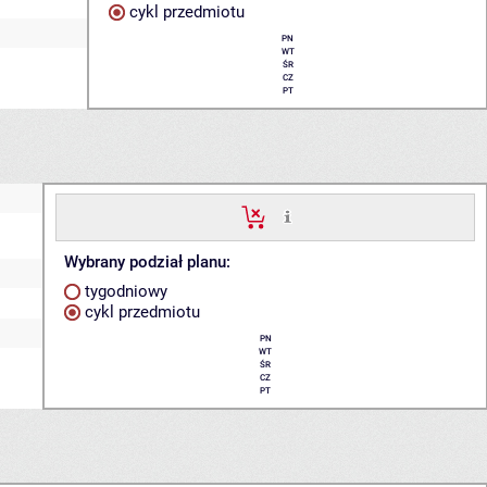
cykl przedmiotu
PN
WT
ŚR
CZ
PT
Wybrany podział planu:
tygodniowy
cykl przedmiotu
PN
WT
ŚR
CZ
PT