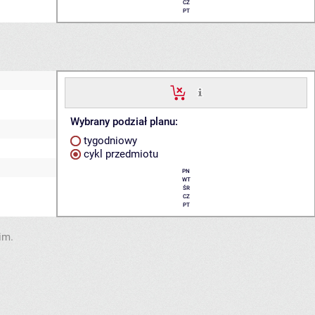
CZ
PT
Wybrany podział planu:
tygodniowy
cykl przedmiotu
PN
WT
ŚR
CZ
PT
im.