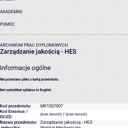
AKADEMIKI
POMOC
ARCHIWUM PRAC DYPLOMOWYCH
Zarządzanie jakością - HES
Informacje ogólne
Nie przesłano pliku z kartą przedmiotu
Not submitted syllabus in English
Kod przedmiotu:
MK1S07007
Kod Erasmus /
/
(brak danych)
(brak danych)
ISCED:
Nazwa przedmiotu:
Zarządzanie jakością - HES
Jednostka:
Wydział Mechaniczny