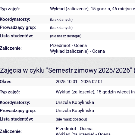
Typ zajęć:
Wykład (zaliczenie), 15 godzin, 46 miejsc
w
Koordynatorzy:
(brak danych)
Prowadzący grup:
(brak danych)
Lista studentów:
(nie masz dostępu)
Przedmiot - Ocena
Zaliczenie:
Wykład (zaliczenie) - Ocena
Zajęcia w cyklu "Semestr zimowy 2025/2026"
Okres:
2025-10-01 - 2026-02-01
Typ zajęć:
Wykład (zaliczenie), 15 godzin
więcej i
Koordynatorzy:
Urszula Kobylińska
Prowadzący grup:
Urszula Kobylińska
Lista studentów:
(nie masz dostępu)
Przedmiot - Ocena
Zaliczenie:
Wykład (zaliczenie) - Ocena