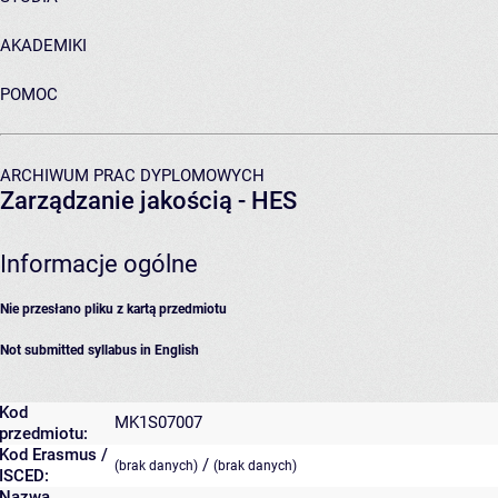
AKADEMIKI
POMOC
ARCHIWUM PRAC DYPLOMOWYCH
Zarządzanie jakością - HES
Informacje ogólne
Nie przesłano pliku z kartą przedmiotu
Not submitted syllabus in English
Kod
MK1S07007
przedmiotu:
Kod Erasmus /
/
(brak danych)
(brak danych)
ISCED:
Nazwa