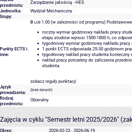
Zarządzanie jakością - HES
przedmiotu:
Jednostka:
Wydział Mechaniczny
Grupy:
0
1.00 (w zależności od programu)
Podstawowe 
LUB
roczny wymiar godzinowy nakładu pracy stude
etapu studiów wynosi 1500-1800 h, co odpow
tygodniowy wymiar godzinowy nakładu pracy 
Punkty ECTS i
1 punkt ECTS odpowiada 25-30 godzinom pracy
inne:
tygodniowy nakład pracy studenta konieczny 
nakład pracy potrzebny do zaliczenia przedm
studenta.
zobacz reguły punktacji
Język
(brak danych)
prowadzenia:
Rodzaj
Obieralny
przedmiotu:
Zajęcia w cyklu "Semestr letni 2025/2026"
(za
Okres:
2026-02-23 - 2026-06-19