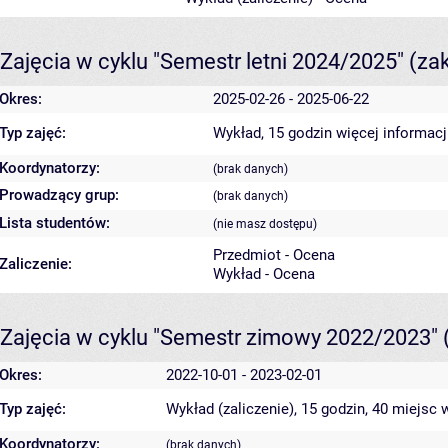
Zajęcia w cyklu "Semestr letni 2024/2025"
(za
Okres:
2025-02-26 - 2025-06-22
Typ zajęć:
Wykład, 15 godzin
więcej informacj
Koordynatorzy:
(brak danych)
Prowadzący grup:
(brak danych)
Lista studentów:
(nie masz dostępu)
Przedmiot - Ocena
Zaliczenie:
Wykład - Ocena
Zajęcia w cyklu "Semestr zimowy 2022/2023"
Okres:
2022-10-01 - 2023-02-01
Typ zajęć:
Wykład (zaliczenie), 15 godzin, 40 miejsc
w
Koordynatorzy:
(brak danych)