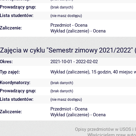
Prowadzący grup:
(brak danych)
Lista studentów:
(nie masz dostępu)
Przedmiot - Ocena
Zaliczenie:
Wykład (zaliczenie) - Ocena
Zajęcia w cyklu "Semestr zimowy 2021/2022"
Okres:
2021-10-01 - 2022-02-02
Typ zajęć:
Wykład (zaliczenie), 15 godzin, 40 miejsc
w
Koordynatorzy:
(brak danych)
Prowadzący grup:
(brak danych)
Lista studentów:
(nie masz dostępu)
Przedmiot - Ocena
Zaliczenie:
Wykład (zaliczenie) - Ocena
Opisy przedmiotów w USOS i
Właścicielem praw autor