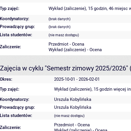
Typ zajęć:
Wykład (zaliczenie), 15 godzin, 46 miejsc
w
Koordynatorzy:
(brak danych)
Prowadzący grup:
(brak danych)
Lista studentów:
(nie masz dostępu)
Przedmiot - Ocena
Zaliczenie:
Wykład (zaliczenie) - Ocena
Zajęcia w cyklu "Semestr zimowy 2025/2026"
Okres:
2025-10-01 - 2026-02-01
Typ zajęć:
Wykład (zaliczenie), 15 godzin
więcej i
Koordynatorzy:
Urszula Kobylińska
Prowadzący grup:
Urszula Kobylińska
Lista studentów:
(nie masz dostępu)
Przedmiot - Ocena
Zaliczenie:
Wykład (zaliczenie) - Ocena