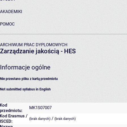
AKADEMIKI
POMOC
ARCHIWUM PRAC DYPLOMOWYCH
Zarządzanie jakością - HES
Informacje ogólne
Nie przesłano pliku z kartą przedmiotu
Not submitted syllabus in English
Kod
MK1S07007
przedmiotu:
Kod Erasmus /
/
(brak danych)
(brak danych)
ISCED:
Nazwa