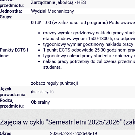
Zarządzanie jakością - HES
przedmiotu:
Jednostka:
Wydział Mechaniczny
Grupy:
0
1.00 (w zależności od programu)
Podstawowe 
LUB
roczny wymiar godzinowy nakładu pracy stude
etapu studiów wynosi 1500-1800 h, co odpow
tygodniowy wymiar godzinowy nakładu pracy 
Punkty ECTS i
1 punkt ECTS odpowiada 25-30 godzinom pracy
inne:
tygodniowy nakład pracy studenta konieczny 
nakład pracy potrzebny do zaliczenia przedm
studenta.
zobacz reguły punktacji
Język
(brak danych)
prowadzenia:
Rodzaj
Obieralny
przedmiotu:
Zajęcia w cyklu "Semestr letni 2025/2026"
(za
Okres:
2026-02-23 - 2026-06-19