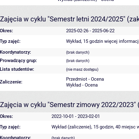
Zajęcia w cyklu "Semestr letni 2024/2025"
(za
Okres:
2025-02-26 - 2025-06-22
Typ zajęć:
Wykład, 15 godzin
więcej informacj
Koordynatorzy:
(brak danych)
Prowadzący grup:
(brak danych)
Lista studentów:
(nie masz dostępu)
Przedmiot - Ocena
Zaliczenie:
Wykład - Ocena
Zajęcia w cyklu "Semestr zimowy 2022/2023"
Okres:
2022-10-01 - 2023-02-01
Typ zajęć:
Wykład (zaliczenie), 15 godzin, 40 miejsc
w
Koordynatorzy:
(brak danych)