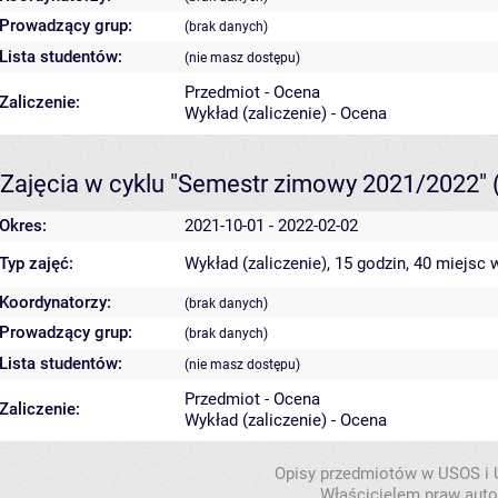
Prowadzący grup:
(brak danych)
Lista studentów:
(nie masz dostępu)
Przedmiot - Ocena
Zaliczenie:
Wykład (zaliczenie) - Ocena
Zajęcia w cyklu "Semestr zimowy 2021/2022"
Okres:
2021-10-01 - 2022-02-02
Typ zajęć:
Wykład (zaliczenie), 15 godzin, 40 miejsc
w
Koordynatorzy:
(brak danych)
Prowadzący grup:
(brak danych)
Lista studentów:
(nie masz dostępu)
Przedmiot - Ocena
Zaliczenie:
Wykład (zaliczenie) - Ocena
Opisy przedmiotów w USOS i
Właścicielem praw autor