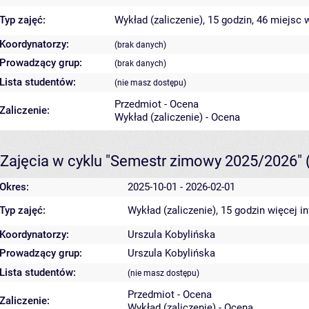
Typ zajęć:
Wykład (zaliczenie), 15 godzin, 46 miejsc
w
Koordynatorzy:
(brak danych)
Prowadzący grup:
(brak danych)
Lista studentów:
(nie masz dostępu)
Przedmiot - Ocena
Zaliczenie:
Wykład (zaliczenie) - Ocena
Zajęcia w cyklu "Semestr zimowy 2025/2026"
Okres:
2025-10-01 - 2026-02-01
Typ zajęć:
Wykład (zaliczenie), 15 godzin
więcej i
Koordynatorzy:
Urszula Kobylińska
Prowadzący grup:
Urszula Kobylińska
Lista studentów:
(nie masz dostępu)
Przedmiot - Ocena
Zaliczenie:
Wykład (zaliczenie) - Ocena