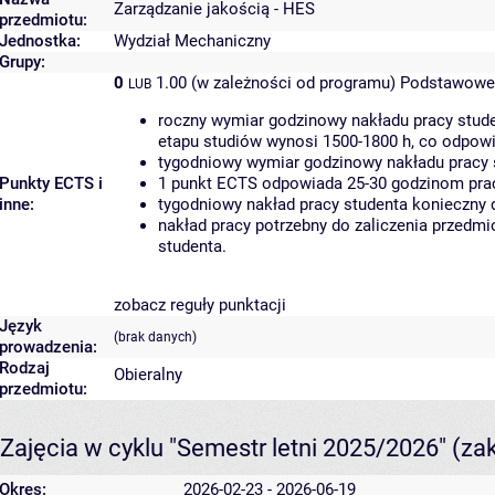
Zarządzanie jakością - HES
przedmiotu:
Jednostka:
Wydział Mechaniczny
Grupy:
0
1.00 (w zależności od programu)
Podstawowe 
LUB
roczny wymiar godzinowy nakładu pracy stude
etapu studiów wynosi 1500-1800 h, co odpow
tygodniowy wymiar godzinowy nakładu pracy 
Punkty ECTS i
1 punkt ECTS odpowiada 25-30 godzinom pracy
inne:
tygodniowy nakład pracy studenta konieczny 
nakład pracy potrzebny do zaliczenia przedm
studenta.
zobacz reguły punktacji
Język
(brak danych)
prowadzenia:
Rodzaj
Obieralny
przedmiotu:
Zajęcia w cyklu "Semestr letni 2025/2026"
(za
Okres:
2026-02-23 - 2026-06-19