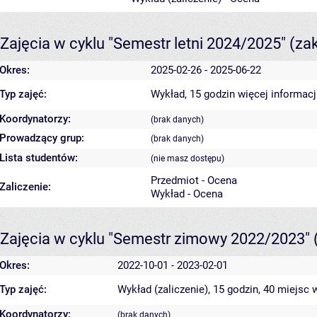
Zajęcia w cyklu "Semestr letni 2024/2025"
(za
Okres:
2025-02-26 - 2025-06-22
Typ zajęć:
Wykład, 15 godzin
więcej informacj
Koordynatorzy:
(brak danych)
Prowadzący grup:
(brak danych)
Lista studentów:
(nie masz dostępu)
Przedmiot - Ocena
Zaliczenie:
Wykład - Ocena
Zajęcia w cyklu "Semestr zimowy 2022/2023"
Okres:
2022-10-01 - 2023-02-01
Typ zajęć:
Wykład (zaliczenie), 15 godzin, 40 miejsc
w
Koordynatorzy:
(brak danych)