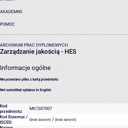
AKADEMIKI
POMOC
ARCHIWUM PRAC DYPLOMOWYCH
Zarządzanie jakością - HES
Informacje ogólne
Nie przesłano pliku z kartą przedmiotu
Not submitted syllabus in English
Kod
MK1S07007
przedmiotu:
Kod Erasmus /
/
(brak danych)
(brak danych)
ISCED:
Nazwa