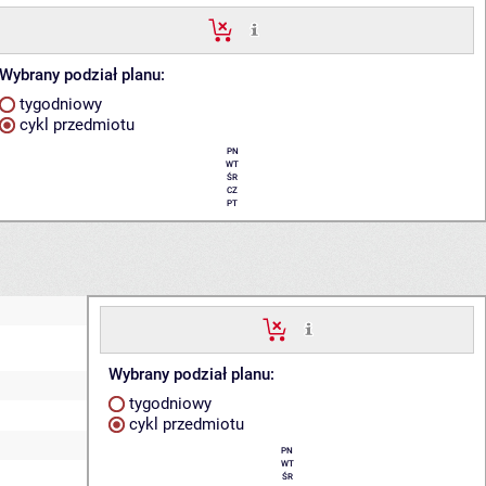
Wybrany podział planu:
tygodniowy
cykl przedmiotu
PN
WT
ŚR
CZ
PT
Wybrany podział planu:
tygodniowy
cykl przedmiotu
PN
WT
ŚR