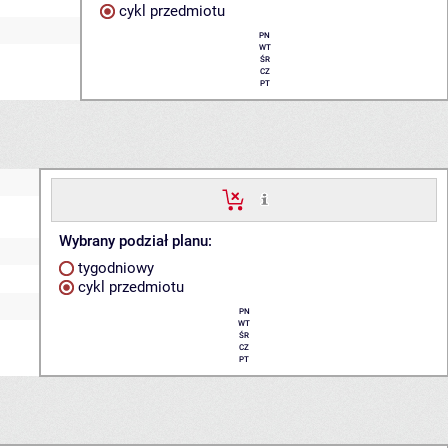
cykl przedmiotu
PN
WT
ŚR
CZ
PT
Wybrany podział planu:
tygodniowy
cykl przedmiotu
PN
WT
ŚR
CZ
PT