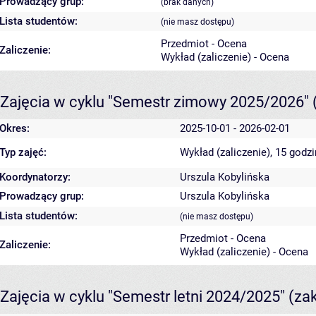
Prowadzący grup:
(brak danych)
Lista studentów:
(nie masz dostępu)
Przedmiot - Ocena
Zaliczenie:
Wykład (zaliczenie) - Ocena
Zajęcia w cyklu "Semestr zimowy 2025/2026"
Okres:
2025-10-01 - 2026-02-01
Typ zajęć:
Wykład (zaliczenie), 15 godz
Koordynatorzy:
Urszula Kobylińska
Prowadzący grup:
Urszula Kobylińska
Lista studentów:
(nie masz dostępu)
Przedmiot - Ocena
Zaliczenie:
Wykład (zaliczenie) - Ocena
Zajęcia w cyklu "Semestr letni 2024/2025"
(za