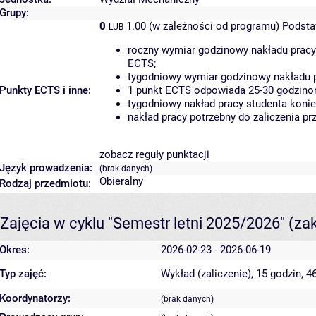
Grupy:
0
1.00 (w zależności od programu)
Podsta
LUB
roczny wymiar godzinowy nakładu pracy
ECTS;
tygodniowy wymiar godzinowy nakładu p
Punkty ECTS i inne:
1 punkt ECTS odpowiada 25-30 godzinom
tygodniowy nakład pracy studenta konie
nakład pracy potrzebny do zaliczenia p
zobacz reguły punktacji
Język prowadzenia:
(brak danych)
Obieralny
Rodzaj przedmiotu:
Zajęcia w cyklu "Semestr letni 2025/2026"
(za
Okres:
2026-02-23 - 2026-06-19
Typ zajęć:
Wykład (zaliczenie), 15 godzin, 
Koordynatorzy:
(brak danych)