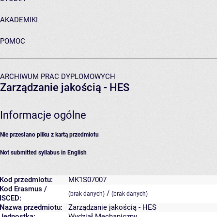
AKADEMIKI
POMOC
ARCHIWUM PRAC DYPLOMOWYCH
Zarządzanie jakością - HES
Informacje ogólne
Nie przesłano pliku z kartą przedmiotu
Not submitted syllabus in English
Kod przedmiotu:
MK1S07007
Kod Erasmus /
/
(brak danych)
(brak danych)
ISCED:
Nazwa przedmiotu:
Zarządzanie jakością - HES
Jednostka:
Wydział Mechaniczny