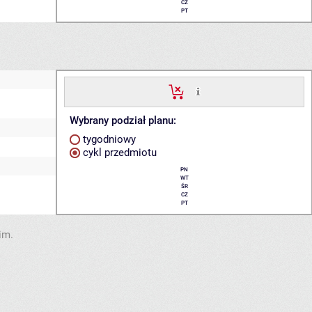
CZ
PT
Wybrany podział planu:
tygodniowy
cykl przedmiotu
PN
WT
ŚR
CZ
PT
im.