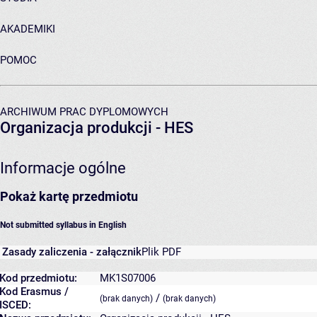
AKADEMIKI
POMOC
ARCHIWUM PRAC DYPLOMOWYCH
Organizacja produkcji - HES
Informacje ogólne
Pokaż kartę przedmiotu
Not submitted syllabus in English
Zasady zaliczenia - załącznik
Plik PDF
Kod przedmiotu:
MK1S07006
Kod Erasmus /
/
(brak danych)
(brak danych)
ISCED: