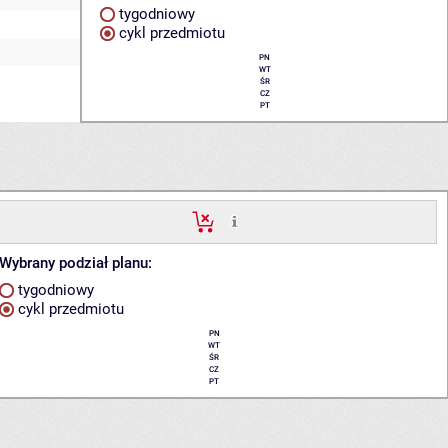
tygodniowy
cykl przedmiotu
PN
WT
ŚR
CZ
PT
Wybrany podział planu:
tygodniowy
cykl przedmiotu
PN
WT
ŚR
CZ
PT