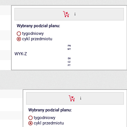
Wybrany podział planu:
tygodniowy
cykl przedmiotu
PN
WT
WYK-Z
ŚR
CZ
PT
Wybrany podział planu:
tygodniowy
cykl przedmiotu