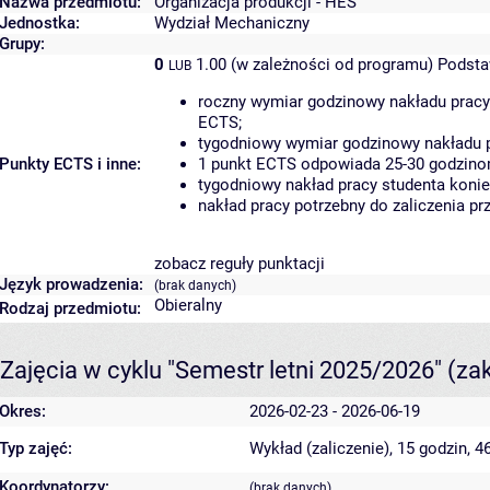
Nazwa przedmiotu:
Organizacja produkcji - HES
Jednostka:
Wydział Mechaniczny
Grupy:
0
1.00 (w zależności od programu)
Podsta
LUB
roczny wymiar godzinowy nakładu pracy
ECTS;
tygodniowy wymiar godzinowy nakładu p
Punkty ECTS i inne:
1 punkt ECTS odpowiada 25-30 godzinom
tygodniowy nakład pracy studenta konie
nakład pracy potrzebny do zaliczenia p
zobacz reguły punktacji
Język prowadzenia:
(brak danych)
Obieralny
Rodzaj przedmiotu:
Zajęcia w cyklu "Semestr letni 2025/2026"
(za
Okres:
2026-02-23 - 2026-06-19
Typ zajęć:
Wykład (zaliczenie), 15 godzin, 
Koordynatorzy:
(brak danych)