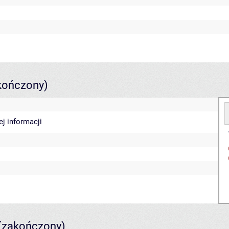
kończony)
ej informacji
(zakończony)