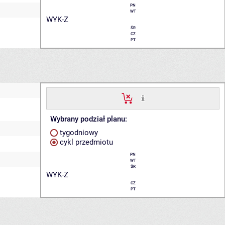
PN
WT
WYK-Z
ŚR
CZ
PT
Wybrany podział planu:
tygodniowy
cykl przedmiotu
PN
WT
ŚR
WYK-Z
CZ
PT