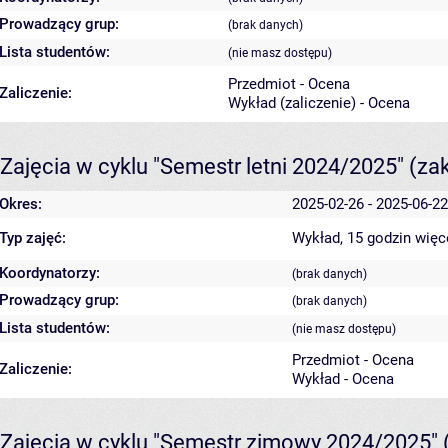
Prowadzący grup:
(brak danych)
Lista studentów:
(nie masz dostępu)
Przedmiot - Ocena
Zaliczenie:
Wykład (zaliczenie) - Ocena
Zajęcia w cyklu "Semestr letni 2024/2025"
(za
Okres:
2025-02-26 - 2025-06-22
Typ zajęć:
Wykład, 15 godzin
więc
Koordynatorzy:
(brak danych)
Prowadzący grup:
(brak danych)
Lista studentów:
(nie masz dostępu)
Przedmiot - Ocena
Zaliczenie:
Wykład - Ocena
Zajęcia w cyklu "Semestr zimowy 2024/2025"