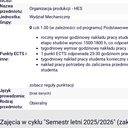
ISCED:
Nazwa
Organizacja produkcji - HES
przedmiotu:
Jednostka:
Wydział Mechaniczny
Grupy:
0
1.00 (w zależności od programu)
Podstawowe 
LUB
roczny wymiar godzinowy nakładu pracy stude
etapu studiów wynosi 1500-1800 h, co odpow
tygodniowy wymiar godzinowy nakładu pracy 
Punkty ECTS i
1 punkt ECTS odpowiada 25-30 godzinom pracy
inne:
tygodniowy nakład pracy studenta konieczny 
nakład pracy potrzebny do zaliczenia przedm
studenta.
zobacz reguły punktacji
Język
(brak danych)
prowadzenia:
Rodzaj
Obieralny
przedmiotu:
Zajęcia w cyklu "Semestr letni 2025/2026"
(za