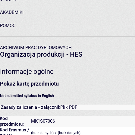
AKADEMIKI
POMOC
ARCHIWUM PRAC DYPLOMOWYCH
Organizacja produkcji - HES
Informacje ogólne
Pokaż kartę przedmiotu
Not submitted syllabus in English
Zasady zaliczenia - załącznik
Plik PDF
Kod
MK1S07006
przedmiotu:
Kod Erasmus /
/
(brak danych)
(brak danych)