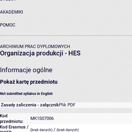
AKADEMIKI
POMOC
ARCHIWUM PRAC DYPLOMOWYCH
Organizacja produkcji - HES
Informacje ogólne
Pokaż kartę przedmiotu
Not submitted syllabus in English
Zasady zaliczenia - załącznik
Plik PDF
Kod
MK1S07006
przedmiotu:
Kod Erasmus /
/
(brak danych)
(brak danych)