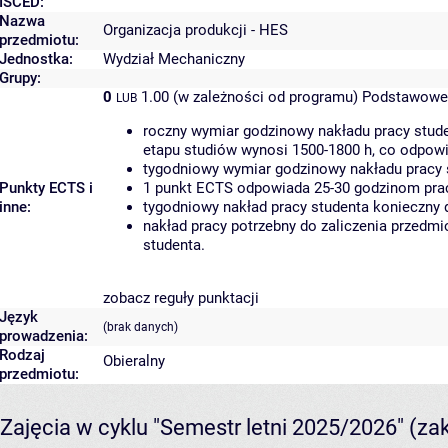
ISCED:
Nazwa
Organizacja produkcji - HES
przedmiotu:
Jednostka:
Wydział Mechaniczny
Grupy:
0
1.00 (w zależności od programu)
Podstawowe 
LUB
roczny wymiar godzinowy nakładu pracy stude
etapu studiów wynosi 1500-1800 h, co odpow
tygodniowy wymiar godzinowy nakładu pracy 
Punkty ECTS i
1 punkt ECTS odpowiada 25-30 godzinom pracy
inne:
tygodniowy nakład pracy studenta konieczny 
nakład pracy potrzebny do zaliczenia przedm
studenta.
zobacz reguły punktacji
Język
(brak danych)
prowadzenia:
Rodzaj
Obieralny
przedmiotu:
Zajęcia w cyklu "Semestr letni 2025/2026"
(za