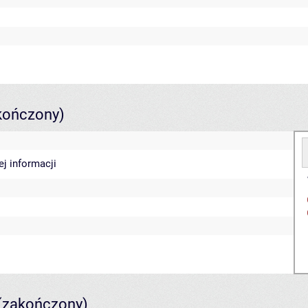
kończony)
ej informacji
(zakończony)