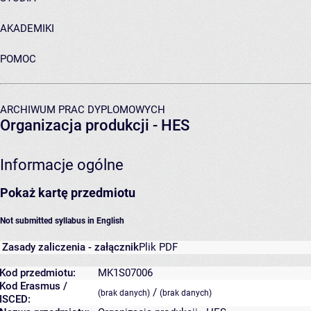
AKADEMIKI
POMOC
ARCHIWUM PRAC DYPLOMOWYCH
Organizacja produkcji - HES
Informacje ogólne
Pokaż kartę przedmiotu
Not submitted syllabus in English
Zasady zaliczenia - załącznik
Plik PDF
Kod przedmiotu:
MK1S07006
Kod Erasmus /
/
(brak danych)
(brak danych)
ISCED: