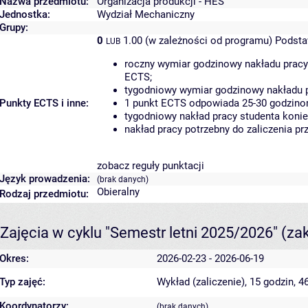
Nazwa przedmiotu:
Organizacja produkcji - HES
Jednostka:
Wydział Mechaniczny
Grupy:
0
1.00 (w zależności od programu)
Podsta
LUB
roczny wymiar godzinowy nakładu pracy
ECTS;
tygodniowy wymiar godzinowy nakładu p
Punkty ECTS i inne:
1 punkt ECTS odpowiada 25-30 godzinom
tygodniowy nakład pracy studenta konie
nakład pracy potrzebny do zaliczenia p
zobacz reguły punktacji
Język prowadzenia:
(brak danych)
Obieralny
Rodzaj przedmiotu:
Zajęcia w cyklu "Semestr letni 2025/2026"
(za
Okres:
2026-02-23 - 2026-06-19
Typ zajęć:
Wykład (zaliczenie), 15 godzin, 
Koordynatorzy:
(brak danych)