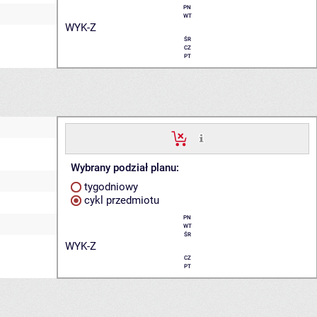
PN
WT
WYK-Z
ŚR
CZ
PT
Wybrany podział planu:
tygodniowy
cykl przedmiotu
PN
WT
ŚR
WYK-Z
CZ
PT