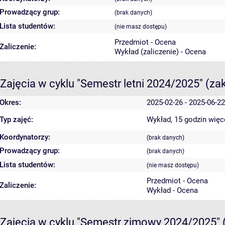
Prowadzący grup:
(brak danych)
Lista studentów:
(nie masz dostępu)
Przedmiot - Ocena
Zaliczenie:
Wykład (zaliczenie) - Ocena
Zajęcia w cyklu "Semestr letni 2024/2025"
(za
Okres:
2025-02-26 - 2025-06-22
Typ zajęć:
Wykład, 15 godzin
więc
Koordynatorzy:
(brak danych)
Prowadzący grup:
(brak danych)
Lista studentów:
(nie masz dostępu)
Przedmiot - Ocena
Zaliczenie:
Wykład - Ocena
Zajęcia w cyklu "Semestr zimowy 2024/2025"