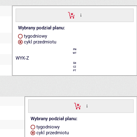
Wybrany podział planu:
tygodniowy
cykl przedmiotu
PN
WT
WYK-Z
ŚR
CZ
PT
Wybrany podział planu:
tygodniowy
cykl przedmiotu