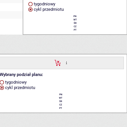
tygodniowy
cykl przedmiotu
PN
WT
ŚR
CZ
PT
Wybrany podział planu:
tygodniowy
cykl przedmiotu
PN
WT
ŚR
CZ
PT