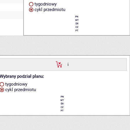
tygodniowy
cykl przedmiotu
PN
WT
ŚR
CZ
PT
Wybrany podział planu:
tygodniowy
cykl przedmiotu
PN
WT
ŚR
CZ
PT