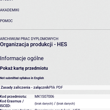
AKADEMIKI
POMOC
ARCHIWUM PRAC DYPLOMOWYCH
Organizacja produkcji - HES
Informacje ogólne
Pokaż kartę przedmiotu
Not submitted syllabus in English
Zasady zaliczenia - załącznik
Plik PDF
Kod przedmiotu:
MK1S07006
Kod Erasmus /
/
(brak danych)
(brak danych)
ISCED: