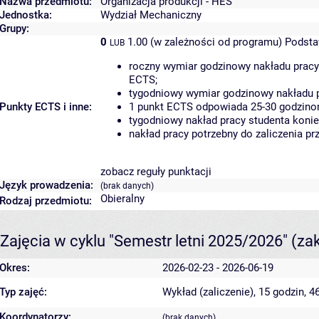
Nazwa przedmiotu:
Organizacja produkcji - HES
Jednostka:
Wydział Mechaniczny
Grupy:
0
1.00 (w zależności od programu)
Podsta
LUB
roczny wymiar godzinowy nakładu pracy
ECTS;
tygodniowy wymiar godzinowy nakładu p
Punkty ECTS i inne:
1 punkt ECTS odpowiada 25-30 godzinom
tygodniowy nakład pracy studenta konie
nakład pracy potrzebny do zaliczenia p
zobacz reguły punktacji
Język prowadzenia:
(brak danych)
Obieralny
Rodzaj przedmiotu:
Zajęcia w cyklu "Semestr letni 2025/2026"
(za
Okres:
2026-02-23 - 2026-06-19
Typ zajęć:
Wykład (zaliczenie), 15 godzin, 
Koordynatorzy:
(brak danych)