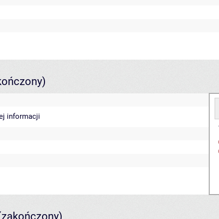
kończony)
ej informacji
(zakończony)