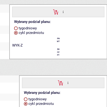
Wybrany podział planu:
tygodniowy
cykl przedmiotu
PN
WT
WYK-Z
ŚR
CZ
PT
Wybrany podział planu:
tygodniowy
cykl przedmiotu