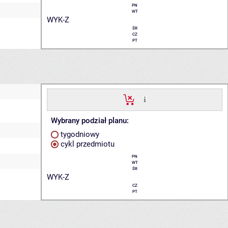
PN
WT
WYK-Z
ŚR
CZ
PT
Wybrany podział planu:
tygodniowy
cykl przedmiotu
PN
WT
ŚR
WYK-Z
CZ
PT