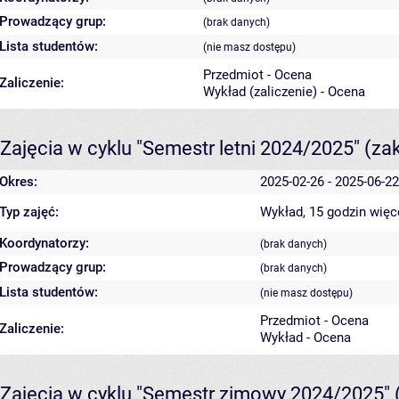
Prowadzący grup:
(brak danych)
Lista studentów:
(nie masz dostępu)
Przedmiot - Ocena
Zaliczenie:
Wykład (zaliczenie) - Ocena
Zajęcia w cyklu "Semestr letni 2024/2025"
(za
Okres:
2025-02-26 - 2025-06-22
Typ zajęć:
Wykład, 15 godzin
więc
Koordynatorzy:
(brak danych)
Prowadzący grup:
(brak danych)
Lista studentów:
(nie masz dostępu)
Przedmiot - Ocena
Zaliczenie:
Wykład - Ocena
Zajęcia w cyklu "Semestr zimowy 2024/2025"