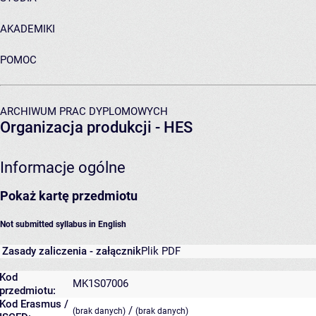
AKADEMIKI
POMOC
ARCHIWUM PRAC DYPLOMOWYCH
Organizacja produkcji - HES
Informacje ogólne
Pokaż kartę przedmiotu
Not submitted syllabus in English
Zasady zaliczenia - załącznik
Plik PDF
Kod
MK1S07006
przedmiotu:
Kod Erasmus /
/
(brak danych)
(brak danych)