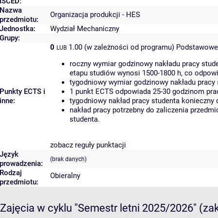
ISCED:
Nazwa
Organizacja produkcji - HES
przedmiotu:
Jednostka:
Wydział Mechaniczny
Grupy:
0
1.00 (w zależności od programu)
Podstawowe 
LUB
roczny wymiar godzinowy nakładu pracy stude
etapu studiów wynosi 1500-1800 h, co odpow
tygodniowy wymiar godzinowy nakładu pracy 
Punkty ECTS i
1 punkt ECTS odpowiada 25-30 godzinom pracy
inne:
tygodniowy nakład pracy studenta konieczny 
nakład pracy potrzebny do zaliczenia przedm
studenta.
zobacz reguły punktacji
Język
(brak danych)
prowadzenia:
Rodzaj
Obieralny
przedmiotu:
Zajęcia w cyklu "Semestr letni 2025/2026"
(za