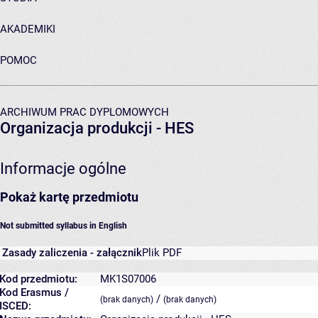
AKADEMIKI
POMOC
ARCHIWUM PRAC DYPLOMOWYCH
Organizacja produkcji - HES
Informacje ogólne
Pokaż kartę przedmiotu
Not submitted syllabus in English
Zasady zaliczenia - załącznik
Plik PDF
Kod przedmiotu:
MK1S07006
Kod Erasmus /
/
(brak danych)
(brak danych)
ISCED: