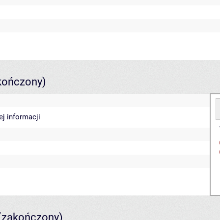
kończony)
ej informacji
(zakończony)