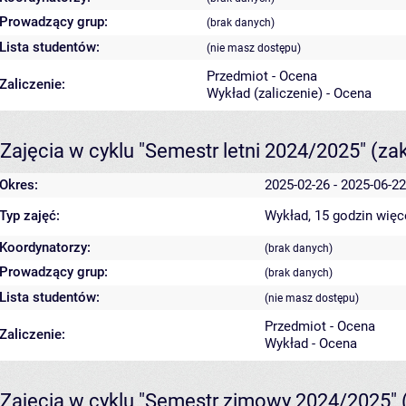
Prowadzący grup:
(brak danych)
Lista studentów:
(nie masz dostępu)
Przedmiot - Ocena
Zaliczenie:
Wykład (zaliczenie) - Ocena
Zajęcia w cyklu "Semestr letni 2024/2025"
(za
Okres:
2025-02-26 - 2025-06-22
Typ zajęć:
Wykład, 15 godzin
więc
Koordynatorzy:
(brak danych)
Prowadzący grup:
(brak danych)
Lista studentów:
(nie masz dostępu)
Przedmiot - Ocena
Zaliczenie:
Wykład - Ocena
Zajęcia w cyklu "Semestr zimowy 2024/2025"