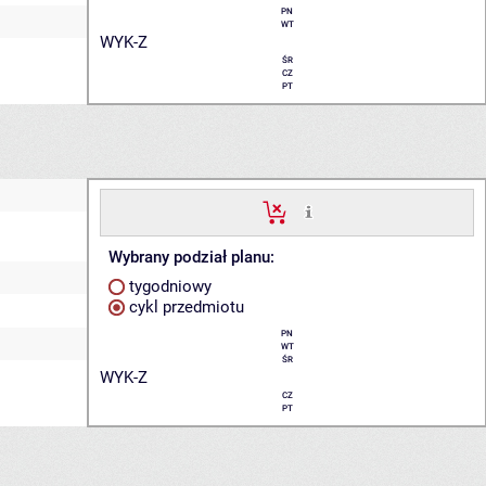
PN
WT
WYK-Z
ŚR
CZ
PT
Wybrany podział planu:
tygodniowy
cykl przedmiotu
PN
WT
ŚR
WYK-Z
CZ
PT