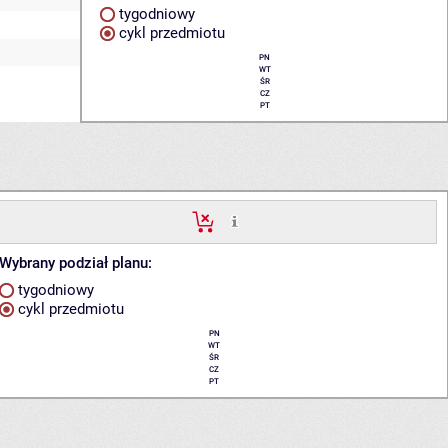
tygodniowy
cykl przedmiotu
PN
WT
ŚR
CZ
PT
Wybrany podział planu:
tygodniowy
cykl przedmiotu
PN
WT
ŚR
CZ
PT