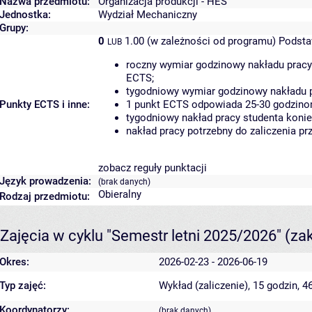
Nazwa przedmiotu:
Organizacja produkcji - HES
Jednostka:
Wydział Mechaniczny
Grupy:
0
1.00 (w zależności od programu)
Podsta
LUB
roczny wymiar godzinowy nakładu pracy
ECTS;
tygodniowy wymiar godzinowy nakładu p
Punkty ECTS i inne:
1 punkt ECTS odpowiada 25-30 godzinom
tygodniowy nakład pracy studenta konie
nakład pracy potrzebny do zaliczenia p
zobacz reguły punktacji
Język prowadzenia:
(brak danych)
Obieralny
Rodzaj przedmiotu:
Zajęcia w cyklu "Semestr letni 2025/2026"
(za
Okres:
2026-02-23 - 2026-06-19
Typ zajęć:
Wykład (zaliczenie), 15 godzin, 
Koordynatorzy:
(brak danych)