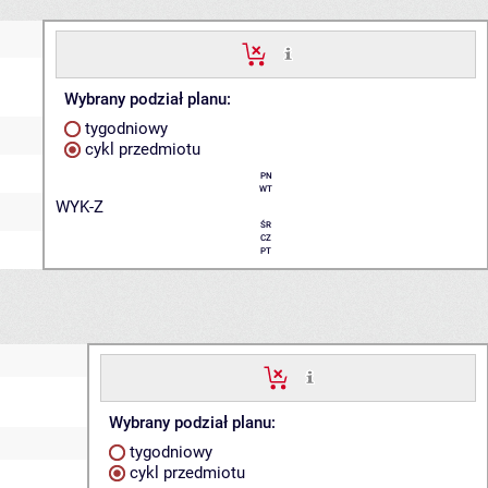
Wybrany podział planu:
tygodniowy
cykl przedmiotu
PN
WT
WYK-Z
ŚR
CZ
PT
Wybrany podział planu:
tygodniowy
cykl przedmiotu