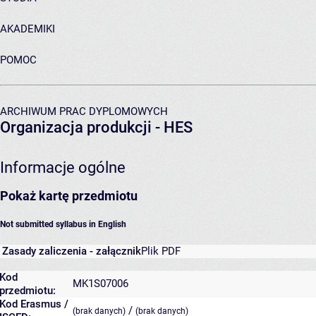
AKADEMIKI
POMOC
ARCHIWUM PRAC DYPLOMOWYCH
Organizacja produkcji - HES
Informacje ogólne
Pokaż kartę przedmiotu
Not submitted syllabus in English
Zasady zaliczenia - załącznik
Plik PDF
Kod
MK1S07006
przedmiotu:
Kod Erasmus /
/
(brak danych)
(brak danych)