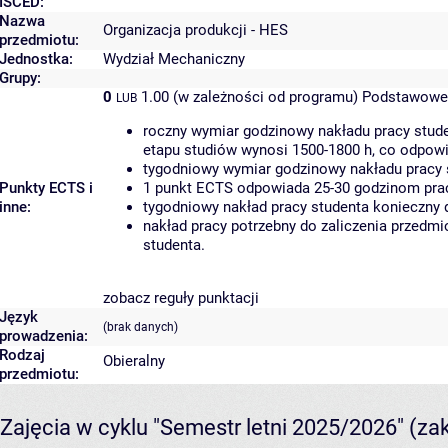
ISCED:
Nazwa
Organizacja produkcji - HES
przedmiotu:
Jednostka:
Wydział Mechaniczny
Grupy:
0
1.00 (w zależności od programu)
Podstawowe 
LUB
roczny wymiar godzinowy nakładu pracy stude
etapu studiów wynosi 1500-1800 h, co odpow
tygodniowy wymiar godzinowy nakładu pracy 
Punkty ECTS i
1 punkt ECTS odpowiada 25-30 godzinom pracy
inne:
tygodniowy nakład pracy studenta konieczny 
nakład pracy potrzebny do zaliczenia przedm
studenta.
zobacz reguły punktacji
Język
(brak danych)
prowadzenia:
Rodzaj
Obieralny
przedmiotu:
Zajęcia w cyklu "Semestr letni 2025/2026"
(za