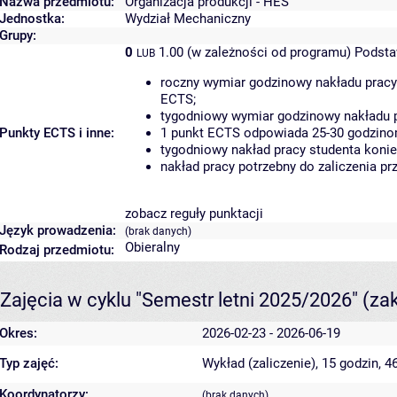
Nazwa przedmiotu:
Organizacja produkcji - HES
Jednostka:
Wydział Mechaniczny
Grupy:
0
1.00 (w zależności od programu)
Podsta
LUB
roczny wymiar godzinowy nakładu pracy
ECTS;
tygodniowy wymiar godzinowy nakładu p
Punkty ECTS i inne:
1 punkt ECTS odpowiada 25-30 godzinom
tygodniowy nakład pracy studenta konie
nakład pracy potrzebny do zaliczenia p
zobacz reguły punktacji
Język prowadzenia:
(brak danych)
Obieralny
Rodzaj przedmiotu:
Zajęcia w cyklu "Semestr letni 2025/2026"
(za
Okres:
2026-02-23 - 2026-06-19
Typ zajęć:
Wykład (zaliczenie), 15 godzin, 
Koordynatorzy:
(brak danych)