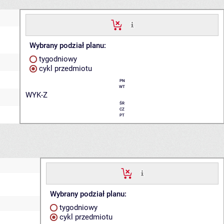
Wybrany podział planu:
tygodniowy
cykl przedmiotu
PN
WT
WYK-Z
ŚR
CZ
PT
Wybrany podział planu:
tygodniowy
cykl przedmiotu