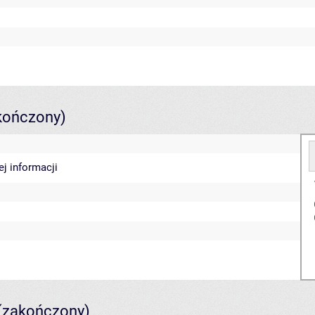
kończony)
ej informacji
(zakończony)