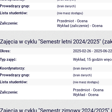
Prowadzący grup:
(brak danych)
Lista studentów:
(nie masz dostępu)
Przedmiot - Ocena
Zaliczenie:
Wykład (zaliczenie) - Ocena
Zajęcia w cyklu "Semestr letni 2024/2025"
(za
Okres:
2025-02-26 - 2025-06-22
Typ zajęć:
Wykład, 15 godzin
więc
Koordynatorzy:
(brak danych)
Prowadzący grup:
(brak danych)
Lista studentów:
(nie masz dostępu)
Przedmiot - Ocena
Zaliczenie:
Wykład - Ocena
Zajęcia w cyklu "Semestr zimowy 2024/2025"