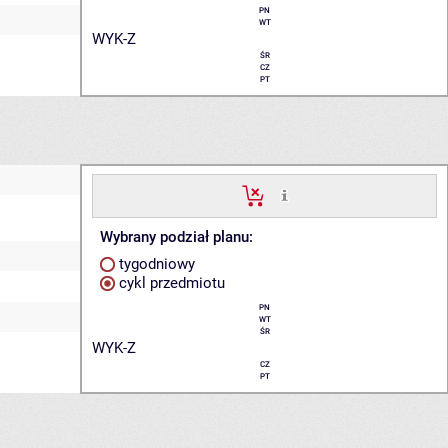
PN
WT
WYK-Z
ŚR
CZ
PT
Wybrany podział planu:
tygodniowy
cykl przedmiotu
PN
WT
ŚR
WYK-Z
CZ
PT