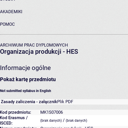
AKADEMIKI
POMOC
ARCHIWUM PRAC DYPLOMOWYCH
Organizacja produkcji - HES
Informacje ogólne
Pokaż kartę przedmiotu
Not submitted syllabus in English
Zasady zaliczenia - załącznik
Plik PDF
Kod przedmiotu:
MK1S07006
Kod Erasmus /
/
(brak danych)
(brak danych)
ISCED: