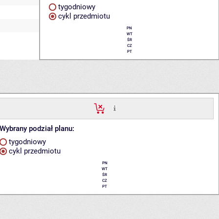
tygodniowy
cykl przedmiotu
PN
WT
ŚR
CZ
PT
Wybrany podział planu:
tygodniowy
cykl przedmiotu
PN
WT
ŚR
CZ
PT