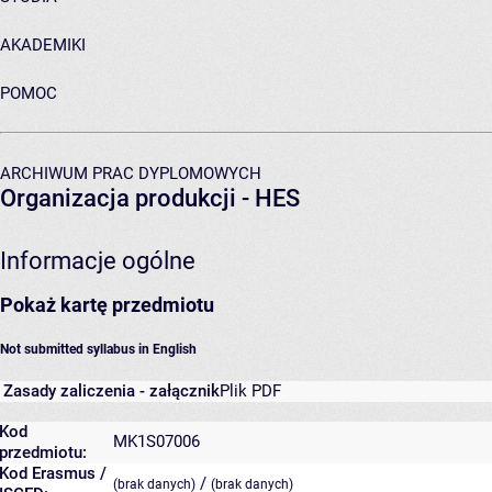
AKADEMIKI
POMOC
ARCHIWUM PRAC DYPLOMOWYCH
Organizacja produkcji - HES
Informacje ogólne
Pokaż kartę przedmiotu
Not submitted syllabus in English
Zasady zaliczenia - załącznik
Plik PDF
Kod
MK1S07006
przedmiotu:
Kod Erasmus /
/
(brak danych)
(brak danych)