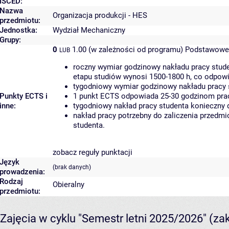
ISCED:
Nazwa
Organizacja produkcji - HES
przedmiotu:
Jednostka:
Wydział Mechaniczny
Grupy:
0
1.00 (w zależności od programu)
Podstawowe 
LUB
roczny wymiar godzinowy nakładu pracy stude
etapu studiów wynosi 1500-1800 h, co odpow
tygodniowy wymiar godzinowy nakładu pracy 
Punkty ECTS i
1 punkt ECTS odpowiada 25-30 godzinom pracy
inne:
tygodniowy nakład pracy studenta konieczny 
nakład pracy potrzebny do zaliczenia przedm
studenta.
zobacz reguły punktacji
Język
(brak danych)
prowadzenia:
Rodzaj
Obieralny
przedmiotu:
Zajęcia w cyklu "Semestr letni 2025/2026"
(za