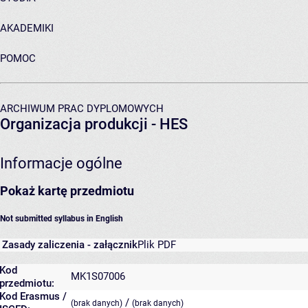
AKADEMIKI
POMOC
ARCHIWUM PRAC DYPLOMOWYCH
Organizacja produkcji - HES
Informacje ogólne
Pokaż kartę przedmiotu
Not submitted syllabus in English
Zasady zaliczenia - załącznik
Plik PDF
Kod
MK1S07006
przedmiotu:
Kod Erasmus /
/
(brak danych)
(brak danych)