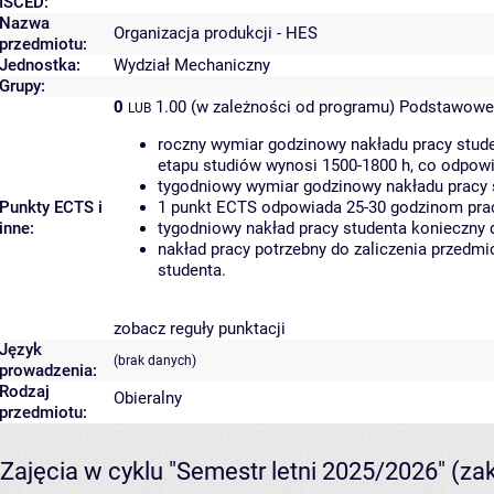
ISCED:
Nazwa
Organizacja produkcji - HES
przedmiotu:
Jednostka:
Wydział Mechaniczny
Grupy:
0
1.00 (w zależności od programu)
Podstawowe 
LUB
roczny wymiar godzinowy nakładu pracy stude
etapu studiów wynosi 1500-1800 h, co odpow
tygodniowy wymiar godzinowy nakładu pracy 
Punkty ECTS i
1 punkt ECTS odpowiada 25-30 godzinom pracy
inne:
tygodniowy nakład pracy studenta konieczny 
nakład pracy potrzebny do zaliczenia przedm
studenta.
zobacz reguły punktacji
Język
(brak danych)
prowadzenia:
Rodzaj
Obieralny
przedmiotu:
Zajęcia w cyklu "Semestr letni 2025/2026"
(za