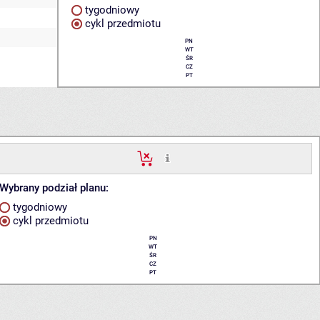
tygodniowy
cykl przedmiotu
PN
WT
ŚR
CZ
PT
Wybrany podział planu:
tygodniowy
cykl przedmiotu
PN
WT
ŚR
CZ
PT