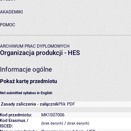
AKADEMIKI
POMOC
ARCHIWUM PRAC DYPLOMOWYCH
Organizacja produkcji - HES
Informacje ogólne
Pokaż kartę przedmiotu
Not submitted syllabus in English
Zasady zaliczenia - załącznik
Plik PDF
Kod przedmiotu:
MK1S07006
Kod Erasmus /
/
(brak danych)
(brak danych)
ISCED: