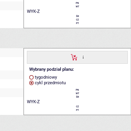
PN
WT
WYK-Z
ŚR
CZ
PT
Wybrany podział planu:
tygodniowy
cykl przedmiotu
PN
WT
ŚR
WYK-Z
CZ
PT