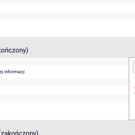
kończony)
ej informacji
(zakończony)