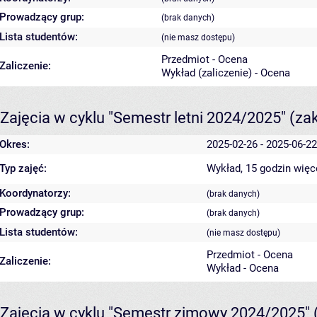
Prowadzący grup:
(brak danych)
Lista studentów:
(nie masz dostępu)
Przedmiot - Ocena
Zaliczenie:
Wykład (zaliczenie) - Ocena
Zajęcia w cyklu "Semestr letni 2024/2025"
(za
Okres:
2025-02-26 - 2025-06-22
Typ zajęć:
Wykład, 15 godzin
więc
Koordynatorzy:
(brak danych)
Prowadzący grup:
(brak danych)
Lista studentów:
(nie masz dostępu)
Przedmiot - Ocena
Zaliczenie:
Wykład - Ocena
Zajęcia w cyklu "Semestr zimowy 2024/2025"