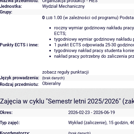
Nazwa przedmiotu:
Organizacja produkcji - HES
Jednostka:
Wydział Mechaniczny
Grupy:
0
1.00 (w zależności od programu)
Podsta
LUB
roczny wymiar godzinowy nakładu pracy
ECTS;
tygodniowy wymiar godzinowy nakładu p
Punkty ECTS i inne:
1 punkt ECTS odpowiada 25-30 godzinom
tygodniowy nakład pracy studenta konie
nakład pracy potrzebny do zaliczenia p
zobacz reguły punktacji
Język prowadzenia:
(brak danych)
Obieralny
Rodzaj przedmiotu:
Zajęcia w cyklu "Semestr letni 2025/2026"
(za
Okres:
2026-02-23 - 2026-06-19
Typ zajęć:
Wykład (zaliczenie), 15 godzin, 
Koordynatorzy:
(brak danych)