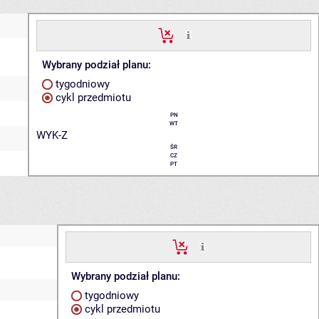
Wybrany podział planu:
tygodniowy
cykl przedmiotu
PN
WT
WYK-Z
ŚR
CZ
PT
Wybrany podział planu:
tygodniowy
cykl przedmiotu