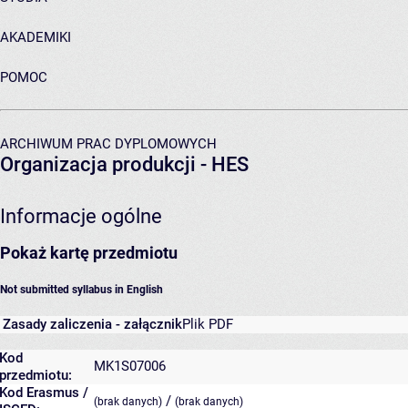
AKADEMIKI
POMOC
ARCHIWUM PRAC DYPLOMOWYCH
Organizacja produkcji - HES
Informacje ogólne
Pokaż kartę przedmiotu
Not submitted syllabus in English
Zasady zaliczenia - załącznik
Plik PDF
Kod
MK1S07006
przedmiotu:
Kod Erasmus /
/
(brak danych)
(brak danych)