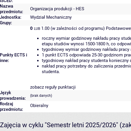
ISCED:
Nazwa
Organizacja produkcji - HES
przedmiotu:
Jednostka:
Wydział Mechaniczny
Grupy:
0
1.00 (w zależności od programu)
Podstawowe 
LUB
roczny wymiar godzinowy nakładu pracy stude
etapu studiów wynosi 1500-1800 h, co odpow
tygodniowy wymiar godzinowy nakładu pracy 
Punkty ECTS i
1 punkt ECTS odpowiada 25-30 godzinom pracy
inne:
tygodniowy nakład pracy studenta konieczny 
nakład pracy potrzebny do zaliczenia przedm
studenta.
zobacz reguły punktacji
Język
(brak danych)
prowadzenia:
Rodzaj
Obieralny
przedmiotu:
Zajęcia w cyklu "Semestr letni 2025/2026"
(za