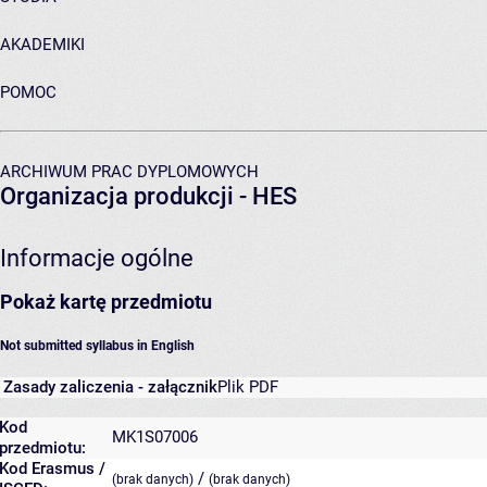
AKADEMIKI
POMOC
ARCHIWUM PRAC DYPLOMOWYCH
Organizacja produkcji - HES
Informacje ogólne
Pokaż kartę przedmiotu
Not submitted syllabus in English
Zasady zaliczenia - załącznik
Plik PDF
Kod
MK1S07006
przedmiotu:
Kod Erasmus /
/
(brak danych)
(brak danych)