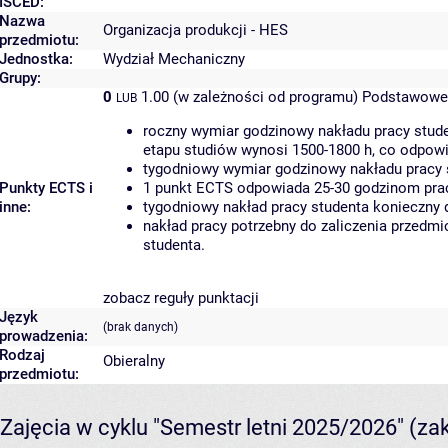
ISCED:
Nazwa
Organizacja produkcji - HES
przedmiotu:
Jednostka:
Wydział Mechaniczny
Grupy:
0
1.00 (w zależności od programu)
Podstawowe 
LUB
roczny wymiar godzinowy nakładu pracy stude
etapu studiów wynosi 1500-1800 h, co odpow
tygodniowy wymiar godzinowy nakładu pracy 
Punkty ECTS i
1 punkt ECTS odpowiada 25-30 godzinom pracy
inne:
tygodniowy nakład pracy studenta konieczny 
nakład pracy potrzebny do zaliczenia przedm
studenta.
zobacz reguły punktacji
Język
(brak danych)
prowadzenia:
Rodzaj
Obieralny
przedmiotu:
Zajęcia w cyklu "Semestr letni 2025/2026"
(za