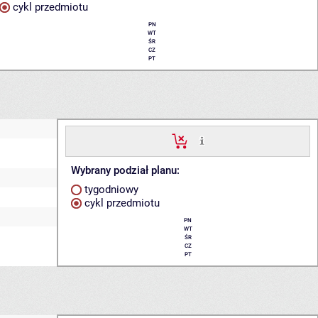
cykl przedmiotu
PN
WT
ŚR
CZ
PT
Wybrany podział planu:
tygodniowy
cykl przedmiotu
PN
WT
ŚR
CZ
PT