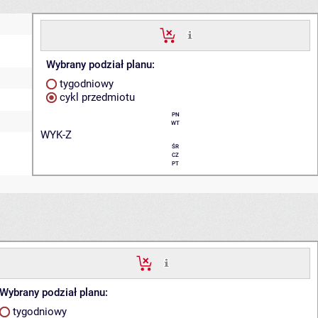
Wybrany podział planu:
tygodniowy
cykl przedmiotu
PN
WT
WYK-Z
ŚR
CZ
PT
Wybrany podział planu:
tygodniowy