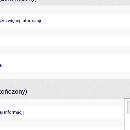
dzin
więcej informacji
a
kończony)
ej informacji