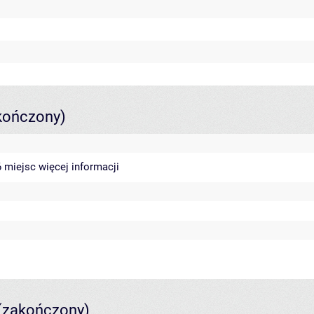
kończony)
46 miejsc
więcej informacji
(zakończony)