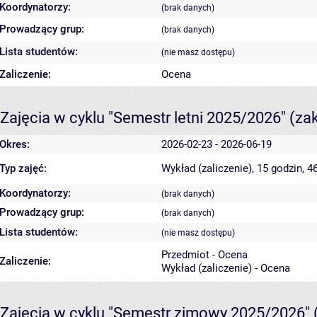
Koordynatorzy:
(brak danych)
Prowadzący grup:
(brak danych)
Lista studentów:
(nie masz dostępu)
Zaliczenie:
Ocena
Zajęcia w cyklu "Semestr letni 2025/2026"
(za
Okres:
2026-02-23 - 2026-06-19
Typ zajęć:
Wykład (zaliczenie), 15 godzin, 
Koordynatorzy:
(brak danych)
Prowadzący grup:
(brak danych)
Lista studentów:
(nie masz dostępu)
Przedmiot - Ocena
Zaliczenie:
Wykład (zaliczenie) - Ocena
Zajęcia w cyklu "Semestr zimowy 2025/2026"