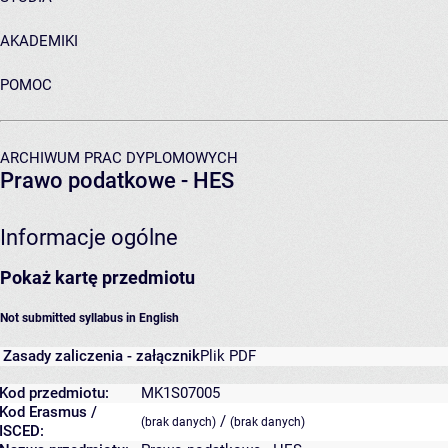
AKADEMIKI
POMOC
ARCHIWUM PRAC DYPLOMOWYCH
Prawo podatkowe - HES
Informacje ogólne
Pokaż kartę przedmiotu
Not submitted syllabus in English
Zasady zaliczenia - załącznik
Plik PDF
Kod przedmiotu:
MK1S07005
Kod Erasmus /
/
(brak danych)
(brak danych)
ISCED: