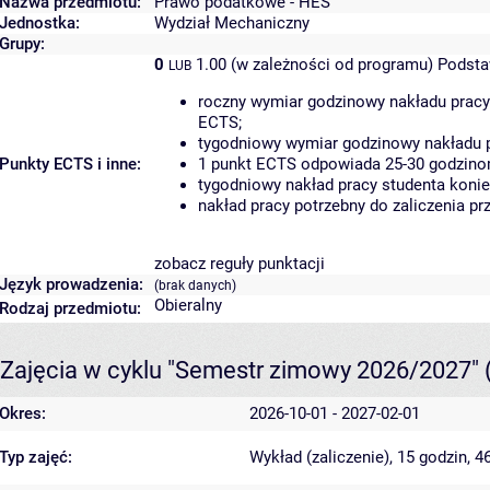
Nazwa przedmiotu:
Prawo podatkowe - HES
Jednostka:
Wydział Mechaniczny
Grupy:
0
1.00 (w zależności od programu)
Podsta
LUB
roczny wymiar godzinowy nakładu pracy
ECTS;
tygodniowy wymiar godzinowy nakładu p
Punkty ECTS i inne:
1 punkt ECTS odpowiada 25-30 godzinom
tygodniowy nakład pracy studenta konie
nakład pracy potrzebny do zaliczenia p
zobacz reguły punktacji
Język prowadzenia:
(brak danych)
Obieralny
Rodzaj przedmiotu:
Zajęcia w cyklu "Semestr zimowy 2026/2027"
Okres:
2026-10-01 - 2027-02-01
Typ zajęć:
Wykład (zaliczenie), 15 godzin, 