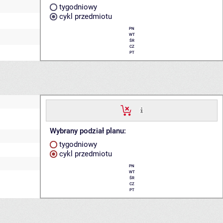
tygodniowy
cykl przedmiotu
PN
WT
ŚR
CZ
PT
Wybrany podział planu:
tygodniowy
cykl przedmiotu
PN
WT
ŚR
CZ
PT