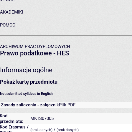
AKADEMIKI
POMOC
ARCHIWUM PRAC DYPLOMOWYCH
Prawo podatkowe - HES
Informacje ogólne
Pokaż kartę przedmiotu
Not submitted syllabus in English
Zasady zaliczenia - załącznik
Plik PDF
Kod
MK1S07005
przedmiotu:
Kod Erasmus /
/
(brak danych)
(brak danych)