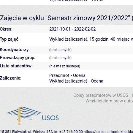
Zajęcia w cyklu "Semestr zimowy 2021/2022"
Okres:
2021-10-01 - 2022-02-02
Typ zajęć:
Wykład (zaliczenie), 15 godzin, 40 miejsc
w
Koordynatorzy:
(brak danych)
Prowadzący grup:
(brak danych)
Lista studentów:
(nie masz dostępu)
Przedmiot - Ocena
Zaliczenie:
Wykład (zaliczenie) - Ocena
Opisy przedmiotów w USOS i
Właścicielem praw autor
15-351 Białystok, ul. Wiejska 45A
tel: +48 746 90 00
https://pb.edu.pl
kontakt
dekla