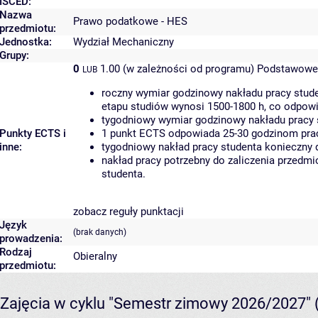
ISCED:
Nazwa
Prawo podatkowe - HES
przedmiotu:
Jednostka:
Wydział Mechaniczny
Grupy:
0
1.00 (w zależności od programu)
Podstawowe 
LUB
roczny wymiar godzinowy nakładu pracy stude
etapu studiów wynosi 1500-1800 h, co odpow
tygodniowy wymiar godzinowy nakładu pracy 
Punkty ECTS i
1 punkt ECTS odpowiada 25-30 godzinom pracy
inne:
tygodniowy nakład pracy studenta konieczny 
nakład pracy potrzebny do zaliczenia przedm
studenta.
zobacz reguły punktacji
Język
(brak danych)
prowadzenia:
Rodzaj
Obieralny
przedmiotu:
Zajęcia w cyklu "Semestr zimowy 2026/2027"