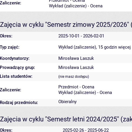
Przedmiot - Ocena
Zaliczenie:
Wykład (zaliczenie) - Ocena
Zajęcia w cyklu "Semestr zimowy 2025/2026"
Okres:
2025-10-01 - 2026-02-01
Typ zajęć:
Wykład (zaliczenie), 15 godzin
więcej
Koordynatorzy:
Mirosława Laszuk
Prowadzący grup:
Mirosława Laszuk
Lista studentów:
(nie masz dostępu)
Przedmiot - Ocena
Zaliczenie:
Wykład (zaliczenie) - Ocena
Obieralny
Rodzaj przedmiotu:
Zajęcia w cyklu "Semestr letni 2024/2025"
(za
Okres:
2025-02-26 - 2025-06-22