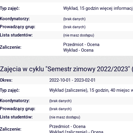
Typ zajęć:
Wykład, 15 godzin
więcej informacj
Koordynatorzy:
(brak danych)
Prowadzący grup:
(brak danych)
Lista studentów:
(nie masz dostępu)
Przedmiot - Ocena
Zaliczenie:
Wykład - Ocena
Zajęcia w cyklu "Semestr zimowy 2022/2023"
Okres:
2022-10-01 - 2023-02-01
Typ zajęć:
Wykład (zaliczenie), 15 godzin, 40 miejsc
w
Koordynatorzy:
(brak danych)
Prowadzący grup:
(brak danych)
Lista studentów:
(nie masz dostępu)
Przedmiot - Ocena
Zaliczenie:
Wykład (zaliczenie) - Ocena