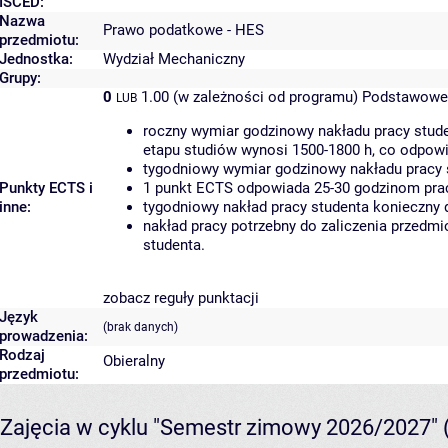
ISCED:
Nazwa
Prawo podatkowe - HES
przedmiotu:
Jednostka:
Wydział Mechaniczny
Grupy:
0
1.00 (w zależności od programu)
Podstawowe 
LUB
roczny wymiar godzinowy nakładu pracy stude
etapu studiów wynosi 1500-1800 h, co odpow
tygodniowy wymiar godzinowy nakładu pracy 
Punkty ECTS i
1 punkt ECTS odpowiada 25-30 godzinom pracy
inne:
tygodniowy nakład pracy studenta konieczny 
nakład pracy potrzebny do zaliczenia przedm
studenta.
zobacz reguły punktacji
Język
(brak danych)
prowadzenia:
Rodzaj
Obieralny
przedmiotu:
Zajęcia w cyklu "Semestr zimowy 2026/2027"