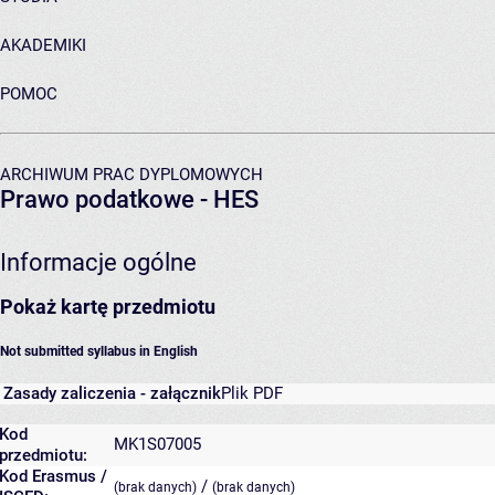
AKADEMIKI
POMOC
ARCHIWUM PRAC DYPLOMOWYCH
Prawo podatkowe - HES
Informacje ogólne
Pokaż kartę przedmiotu
Not submitted syllabus in English
Zasady zaliczenia - załącznik
Plik PDF
Kod
MK1S07005
przedmiotu:
Kod Erasmus /
/
(brak danych)
(brak danych)