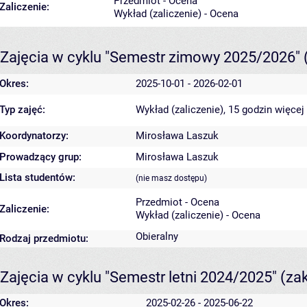
Przedmiot - Ocena
Zaliczenie:
Wykład (zaliczenie) - Ocena
Zajęcia w cyklu "Semestr zimowy 2025/2026"
Okres:
2025-10-01 - 2026-02-01
Typ zajęć:
Wykład (zaliczenie), 15 godzin
więcej
Koordynatorzy:
Mirosława Laszuk
Prowadzący grup:
Mirosława Laszuk
Lista studentów:
(nie masz dostępu)
Przedmiot - Ocena
Zaliczenie:
Wykład (zaliczenie) - Ocena
Obieralny
Rodzaj przedmiotu:
Zajęcia w cyklu "Semestr letni 2024/2025"
(za
Okres:
2025-02-26 - 2025-06-22