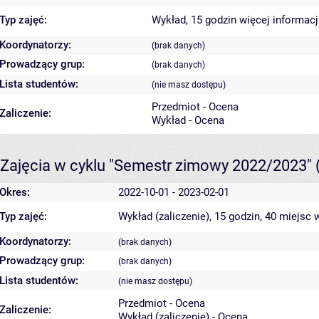
Typ zajęć:
Wykład, 15 godzin
więcej informacj
Koordynatorzy:
(brak danych)
Prowadzący grup:
(brak danych)
Lista studentów:
(nie masz dostępu)
Przedmiot - Ocena
Zaliczenie:
Wykład - Ocena
Zajęcia w cyklu "Semestr zimowy 2022/2023"
Okres:
2022-10-01 - 2023-02-01
Typ zajęć:
Wykład (zaliczenie), 15 godzin, 40 miejsc
w
Koordynatorzy:
(brak danych)
Prowadzący grup:
(brak danych)
Lista studentów:
(nie masz dostępu)
Przedmiot - Ocena
Zaliczenie:
Wykład (zaliczenie) - Ocena