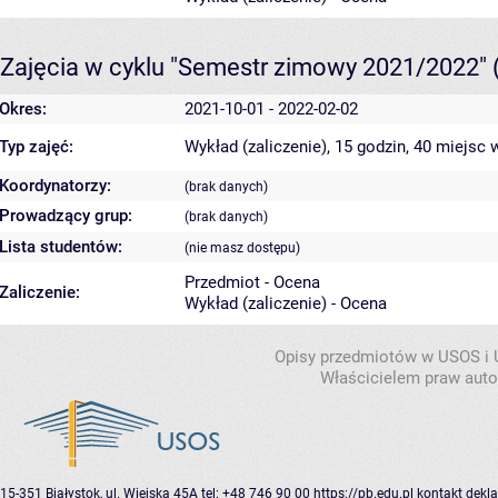
Zajęcia w cyklu "Semestr zimowy 2021/2022"
Okres:
2021-10-01 - 2022-02-02
Typ zajęć:
Wykład (zaliczenie), 15 godzin, 40 miejsc
w
Koordynatorzy:
(brak danych)
Prowadzący grup:
(brak danych)
Lista studentów:
(nie masz dostępu)
Przedmiot - Ocena
Zaliczenie:
Wykład (zaliczenie) - Ocena
Opisy przedmiotów w USOS i
Właścicielem praw autor
15-351 Białystok, ul. Wiejska 45A
tel: +48 746 90 00
https://pb.edu.pl
kontakt
dekla