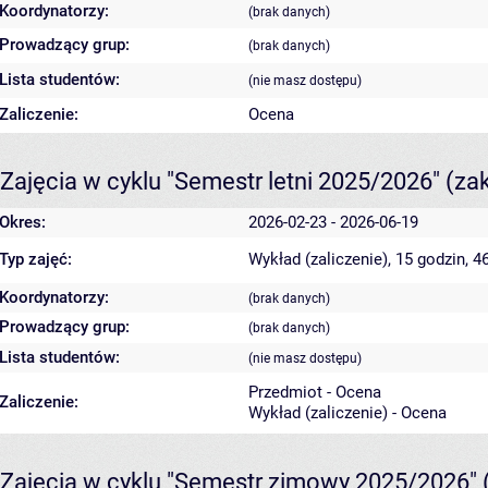
Koordynatorzy:
(brak danych)
Prowadzący grup:
(brak danych)
Lista studentów:
(nie masz dostępu)
Zaliczenie:
Ocena
Zajęcia w cyklu "Semestr letni 2025/2026"
(za
Okres:
2026-02-23 - 2026-06-19
Typ zajęć:
Wykład (zaliczenie), 15 godzin, 
Koordynatorzy:
(brak danych)
Prowadzący grup:
(brak danych)
Lista studentów:
(nie masz dostępu)
Przedmiot - Ocena
Zaliczenie:
Wykład (zaliczenie) - Ocena
Zajęcia w cyklu "Semestr zimowy 2025/2026"