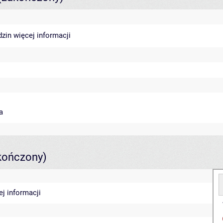
dzin
więcej informacji
a
kończony)
ej informacji