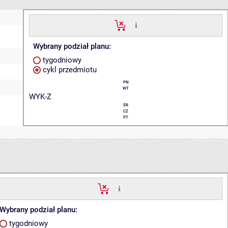
Wybrany podział planu:
tygodniowy
cykl przedmiotu
PN
WT
WYK-Z
ŚR
CZ
PT
Wybrany podział planu:
tygodniowy