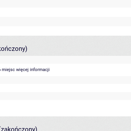
kończony)
46 miejsc
więcej informacji
(zakończony)