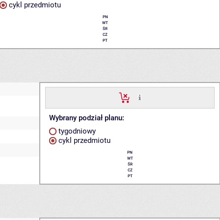
cykl przedmiotu
PN
WT
ŚR
CZ
PT
Wybrany podział planu:
tygodniowy
cykl przedmiotu
PN
WT
ŚR
CZ
PT