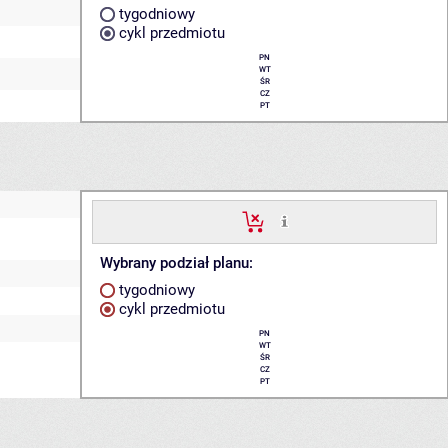
tygodniowy
cykl przedmiotu
PN
WT
ŚR
CZ
PT
Wybrany podział planu:
tygodniowy
cykl przedmiotu
PN
WT
ŚR
CZ
PT