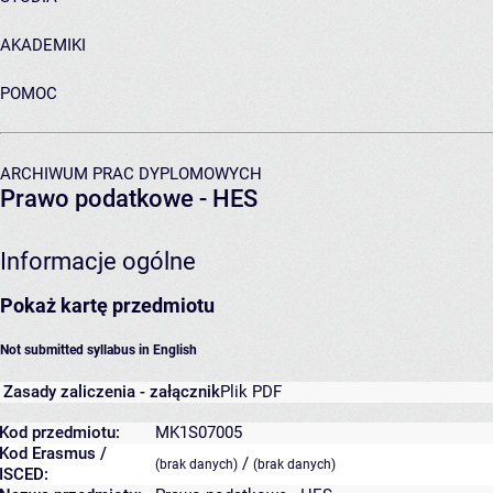
AKADEMIKI
POMOC
ARCHIWUM PRAC DYPLOMOWYCH
Prawo podatkowe - HES
Informacje ogólne
Pokaż kartę przedmiotu
Not submitted syllabus in English
Zasady zaliczenia - załącznik
Plik PDF
Kod przedmiotu:
MK1S07005
Kod Erasmus /
/
(brak danych)
(brak danych)
ISCED: