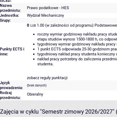
ISCED:
Nazwa
Prawo podatkowe - HES
przedmiotu:
Jednostka:
Wydział Mechaniczny
Grupy:
0
1.00 (w zależności od programu)
Podstawowe 
LUB
roczny wymiar godzinowy nakładu pracy stude
etapu studiów wynosi 1500-1800 h, co odpow
tygodniowy wymiar godzinowy nakładu pracy 
Punkty ECTS i
1 punkt ECTS odpowiada 25-30 godzinom pracy
inne:
tygodniowy nakład pracy studenta konieczny 
nakład pracy potrzebny do zaliczenia przedm
studenta.
zobacz reguły punktacji
Język
(brak danych)
prowadzenia:
Rodzaj
Obieralny
przedmiotu:
Zajęcia w cyklu "Semestr zimowy 2026/2027"