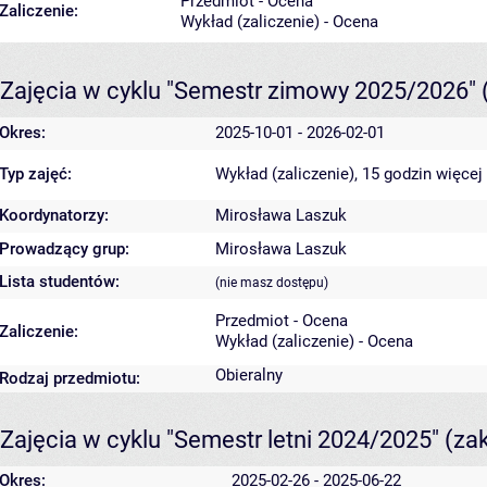
Przedmiot - Ocena
Zaliczenie:
Wykład (zaliczenie) - Ocena
Zajęcia w cyklu "Semestr zimowy 2025/2026"
Okres:
2025-10-01 - 2026-02-01
Typ zajęć:
Wykład (zaliczenie), 15 godzin
więcej
Koordynatorzy:
Mirosława Laszuk
Prowadzący grup:
Mirosława Laszuk
Lista studentów:
(nie masz dostępu)
Przedmiot - Ocena
Zaliczenie:
Wykład (zaliczenie) - Ocena
Obieralny
Rodzaj przedmiotu:
Zajęcia w cyklu "Semestr letni 2024/2025"
(za
Okres:
2025-02-26 - 2025-06-22