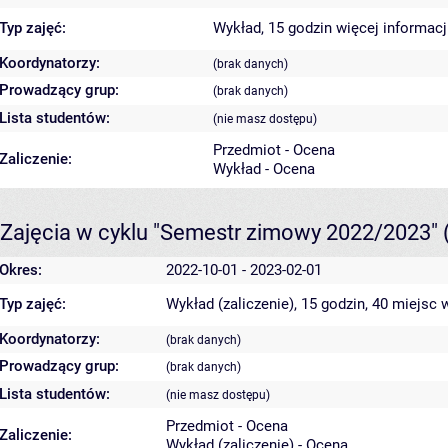
Typ zajęć:
Wykład, 15 godzin
więcej informacj
Koordynatorzy:
(brak danych)
Prowadzący grup:
(brak danych)
Lista studentów:
(nie masz dostępu)
Przedmiot - Ocena
Zaliczenie:
Wykład - Ocena
Zajęcia w cyklu "Semestr zimowy 2022/2023"
Okres:
2022-10-01 - 2023-02-01
Typ zajęć:
Wykład (zaliczenie), 15 godzin, 40 miejsc
w
Koordynatorzy:
(brak danych)
Prowadzący grup:
(brak danych)
Lista studentów:
(nie masz dostępu)
Przedmiot - Ocena
Zaliczenie:
Wykład (zaliczenie) - Ocena