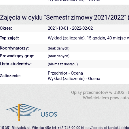
Zajęcia w cyklu "Semestr zimowy 2021/2022"
Okres:
2021-10-01 - 2022-02-02
Typ zajęć:
Wykład (zaliczenie), 15 godzin, 40 miejsc
w
Koordynatorzy:
(brak danych)
Prowadzący grup:
(brak danych)
Lista studentów:
(nie masz dostępu)
Przedmiot - Ocena
Zaliczenie:
Wykład (zaliczenie) - Ocena
Opisy przedmiotów w USOS i
Właścicielem praw autor
15-351 Białystok, ul. Wiejska 45A
tel: +48 746 90 00
https://pb.edu.pl
kontakt
dekla