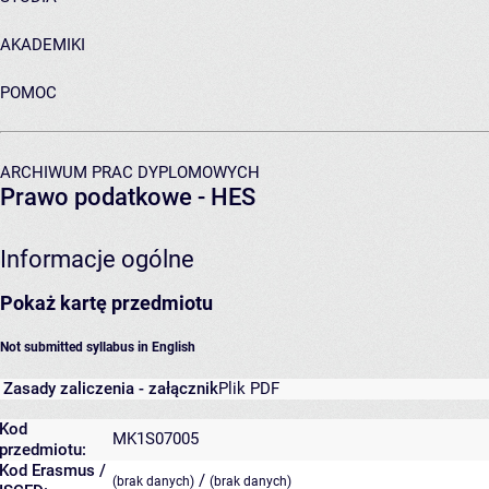
AKADEMIKI
POMOC
ARCHIWUM PRAC DYPLOMOWYCH
Prawo podatkowe - HES
Informacje ogólne
Pokaż kartę przedmiotu
Not submitted syllabus in English
Zasady zaliczenia - załącznik
Plik PDF
Kod
MK1S07005
przedmiotu:
Kod Erasmus /
/
(brak danych)
(brak danych)