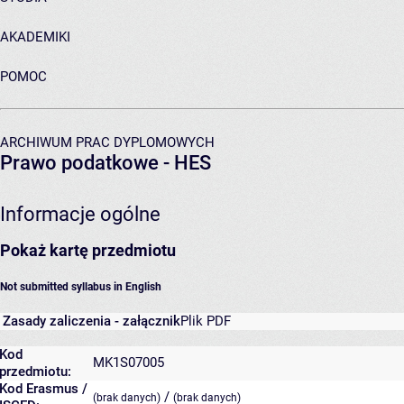
AKADEMIKI
POMOC
ARCHIWUM PRAC DYPLOMOWYCH
Prawo podatkowe - HES
Informacje ogólne
Pokaż kartę przedmiotu
Not submitted syllabus in English
Zasady zaliczenia - załącznik
Plik PDF
Kod
MK1S07005
przedmiotu:
Kod Erasmus /
/
(brak danych)
(brak danych)