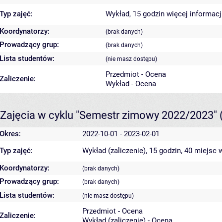
Typ zajęć:
Wykład, 15 godzin
więcej informacj
Koordynatorzy:
(brak danych)
Prowadzący grup:
(brak danych)
Lista studentów:
(nie masz dostępu)
Przedmiot - Ocena
Zaliczenie:
Wykład - Ocena
Zajęcia w cyklu "Semestr zimowy 2022/2023"
Okres:
2022-10-01 - 2023-02-01
Typ zajęć:
Wykład (zaliczenie), 15 godzin, 40 miejsc
w
Koordynatorzy:
(brak danych)
Prowadzący grup:
(brak danych)
Lista studentów:
(nie masz dostępu)
Przedmiot - Ocena
Zaliczenie:
Wykład (zaliczenie) - Ocena