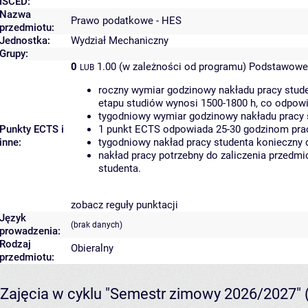
ISCED:
Nazwa
Prawo podatkowe - HES
przedmiotu:
Jednostka:
Wydział Mechaniczny
Grupy:
0
1.00 (w zależności od programu)
Podstawowe 
LUB
roczny wymiar godzinowy nakładu pracy stude
etapu studiów wynosi 1500-1800 h, co odpow
tygodniowy wymiar godzinowy nakładu pracy 
Punkty ECTS i
1 punkt ECTS odpowiada 25-30 godzinom pracy
inne:
tygodniowy nakład pracy studenta konieczny 
nakład pracy potrzebny do zaliczenia przedm
studenta.
zobacz reguły punktacji
Język
(brak danych)
prowadzenia:
Rodzaj
Obieralny
przedmiotu:
Zajęcia w cyklu "Semestr zimowy 2026/2027"