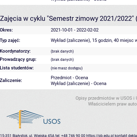
Zajęcia w cyklu "Semestr zimowy 2021/2022"
Okres:
2021-10-01 - 2022-02-02
Typ zajęć:
Wykład (zaliczenie), 15 godzin, 40 miejsc
w
Koordynatorzy:
(brak danych)
Prowadzący grup:
(brak danych)
Lista studentów:
(nie masz dostępu)
Przedmiot - Ocena
Zaliczenie:
Wykład (zaliczenie) - Ocena
Opisy przedmiotów w USOS i
Właścicielem praw autor
15-351 Białystok, ul. Wiejska 45A
tel: +48 746 90 00
https://pb.edu.pl
kontakt
dekla