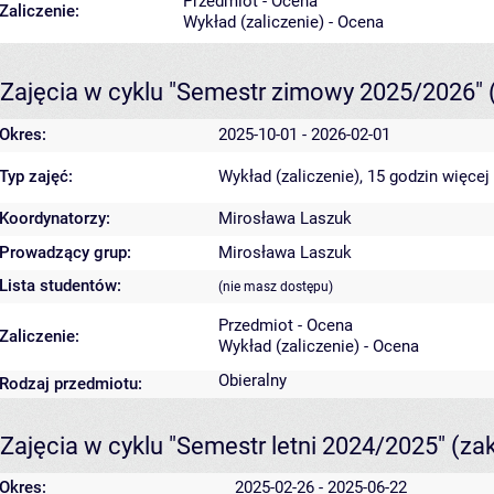
Przedmiot - Ocena
Zaliczenie:
Wykład (zaliczenie) - Ocena
Zajęcia w cyklu "Semestr zimowy 2025/2026"
Okres:
2025-10-01 - 2026-02-01
Typ zajęć:
Wykład (zaliczenie), 15 godzin
więcej
Koordynatorzy:
Mirosława Laszuk
Prowadzący grup:
Mirosława Laszuk
Lista studentów:
(nie masz dostępu)
Przedmiot - Ocena
Zaliczenie:
Wykład (zaliczenie) - Ocena
Obieralny
Rodzaj przedmiotu:
Zajęcia w cyklu "Semestr letni 2024/2025"
(za
Okres:
2025-02-26 - 2025-06-22