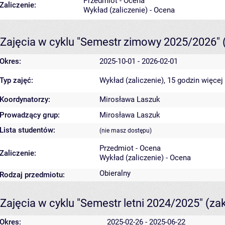
Przedmiot - Ocena
Zaliczenie:
Wykład (zaliczenie) - Ocena
Zajęcia w cyklu "Semestr zimowy 2025/2026"
Okres:
2025-10-01 - 2026-02-01
Typ zajęć:
Wykład (zaliczenie), 15 godzin
więcej
Koordynatorzy:
Mirosława Laszuk
Prowadzący grup:
Mirosława Laszuk
Lista studentów:
(nie masz dostępu)
Przedmiot - Ocena
Zaliczenie:
Wykład (zaliczenie) - Ocena
Obieralny
Rodzaj przedmiotu:
Zajęcia w cyklu "Semestr letni 2024/2025"
(za
Okres:
2025-02-26 - 2025-06-22