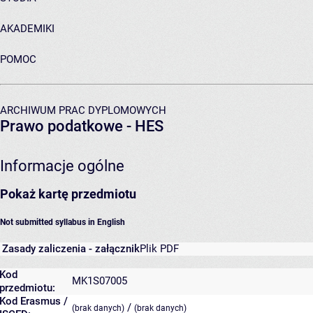
AKADEMIKI
POMOC
ARCHIWUM PRAC DYPLOMOWYCH
Prawo podatkowe - HES
Informacje ogólne
Pokaż kartę przedmiotu
Not submitted syllabus in English
Zasady zaliczenia - załącznik
Plik PDF
Kod
MK1S07005
przedmiotu:
Kod Erasmus /
/
(brak danych)
(brak danych)