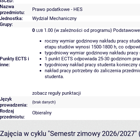
ISCED:
Nazwa
Prawo podatkowe - HES
przedmiotu:
Jednostka:
Wydział Mechaniczny
Grupy:
0
1.00 (w zależności od programu)
Podstawowe 
LUB
roczny wymiar godzinowy nakładu pracy stude
etapu studiów wynosi 1500-1800 h, co odpow
tygodniowy wymiar godzinowy nakładu pracy 
Punkty ECTS i
1 punkt ECTS odpowiada 25-30 godzinom pracy
inne:
tygodniowy nakład pracy studenta konieczny 
nakład pracy potrzebny do zaliczenia przedm
studenta.
zobacz reguły punktacji
Język
(brak danych)
prowadzenia:
Rodzaj
Obieralny
przedmiotu:
Zajęcia w cyklu "Semestr zimowy 2026/2027"