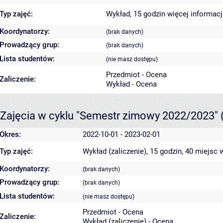
Typ zajęć:
Wykład, 15 godzin
więcej informacj
Koordynatorzy:
(brak danych)
Prowadzący grup:
(brak danych)
Lista studentów:
(nie masz dostępu)
Przedmiot - Ocena
Zaliczenie:
Wykład - Ocena
Zajęcia w cyklu "Semestr zimowy 2022/2023"
Okres:
2022-10-01 - 2023-02-01
Typ zajęć:
Wykład (zaliczenie), 15 godzin, 40 miejsc
w
Koordynatorzy:
(brak danych)
Prowadzący grup:
(brak danych)
Lista studentów:
(nie masz dostępu)
Przedmiot - Ocena
Zaliczenie:
Wykład (zaliczenie) - Ocena