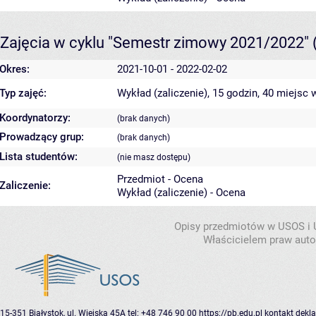
Zajęcia w cyklu "Semestr zimowy 2021/2022"
Okres:
2021-10-01 - 2022-02-02
Typ zajęć:
Wykład (zaliczenie), 15 godzin, 40 miejsc
w
Koordynatorzy:
(brak danych)
Prowadzący grup:
(brak danych)
Lista studentów:
(nie masz dostępu)
Przedmiot - Ocena
Zaliczenie:
Wykład (zaliczenie) - Ocena
Opisy przedmiotów w USOS i
Właścicielem praw autor
15-351 Białystok, ul. Wiejska 45A
tel: +48 746 90 00
https://pb.edu.pl
kontakt
dekla