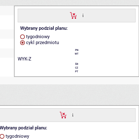
Wybrany podział planu:
tygodniowy
cykl przedmiotu
PN
WT
WYK-Z
ŚR
CZ
PT
Wybrany podział planu:
tygodniowy