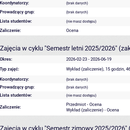
Koordynatorzy:
(brak danych)
Prowadzący grup:
(brak danych)
Lista studentów:
(nie masz dostępu)
Zaliczenie:
Ocena
Zajęcia w cyklu "Semestr letni 2025/2026"
(za
Okres:
2026-02-23 - 2026-06-19
Typ zajęć:
Wykład (zaliczenie), 15 godzin, 
Koordynatorzy:
(brak danych)
Prowadzący grup:
(brak danych)
Lista studentów:
(nie masz dostępu)
Przedmiot - Ocena
Zaliczenie:
Wykład (zaliczenie) - Ocena
Zajęcia w cyklu "Semestr zimowy 2025/2026"