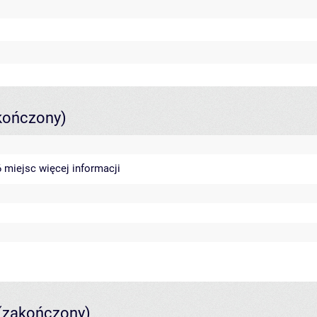
kończony)
46 miejsc
więcej informacji
(zakończony)