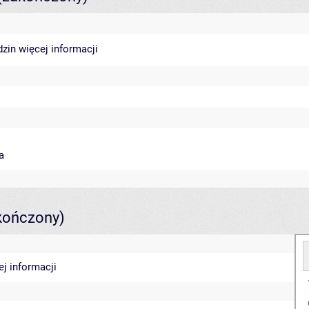
dzin
więcej informacji
a
kończony)
ej informacji