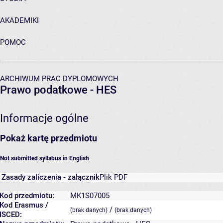
AKADEMIKI
POMOC
ARCHIWUM PRAC DYPLOMOWYCH
Prawo podatkowe - HES
Informacje ogólne
Pokaż kartę przedmiotu
Not submitted syllabus in English
Zasady zaliczenia - załącznik
Plik PDF
Kod przedmiotu:
MK1S07005
Kod Erasmus /
/
(brak danych)
(brak danych)
ISCED: