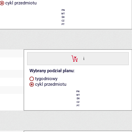
cykl przedmiotu
PN
WT
ŚR
CZ
PT
Wybrany podział planu:
tygodniowy
cykl przedmiotu
PN
WT
ŚR
CZ
PT