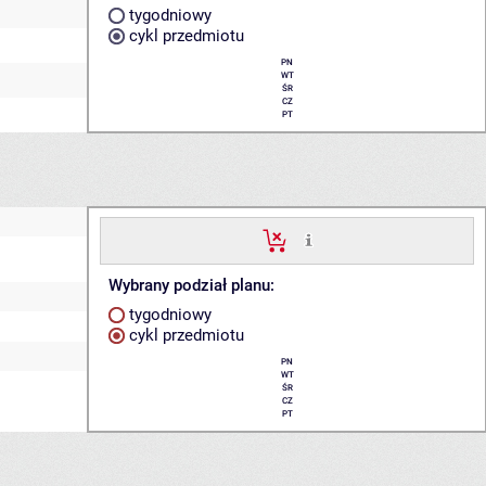
tygodniowy
cykl przedmiotu
PN
WT
ŚR
CZ
PT
Wybrany podział planu:
tygodniowy
cykl przedmiotu
PN
WT
ŚR
CZ
PT