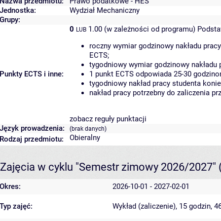
Nazwa przedmiotu:
Prawo podatkowe - HES
Jednostka:
Wydział Mechaniczny
Grupy:
0
1.00 (w zależności od programu)
Podsta
LUB
roczny wymiar godzinowy nakładu pracy
ECTS;
tygodniowy wymiar godzinowy nakładu p
Punkty ECTS i inne:
1 punkt ECTS odpowiada 25-30 godzinom
tygodniowy nakład pracy studenta konie
nakład pracy potrzebny do zaliczenia p
zobacz reguły punktacji
Język prowadzenia:
(brak danych)
Obieralny
Rodzaj przedmiotu:
Zajęcia w cyklu "Semestr zimowy 2026/2027"
Okres:
2026-10-01 - 2027-02-01
Typ zajęć:
Wykład (zaliczenie), 15 godzin, 