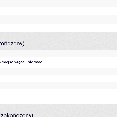
kończony)
46 miejsc
więcej informacji
(zakończony)