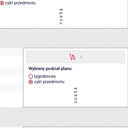
cykl przedmiotu
PN
WT
ŚR
CZ
PT
Wybrany podział planu:
tygodniowy
cykl przedmiotu
PN
WT
ŚR
CZ
PT