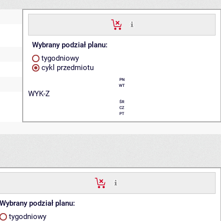
Wybrany podział planu:
tygodniowy
cykl przedmiotu
PN
WT
WYK-Z
ŚR
CZ
PT
Wybrany podział planu:
tygodniowy