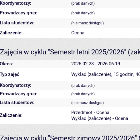
Koordynatorzy:
(brak danych)
Prowadzący grup:
(brak danych)
Lista studentów:
(nie masz dostępu)
Zaliczenie:
Ocena
Zajęcia w cyklu "Semestr letni 2025/2026"
(za
Okres:
2026-02-23 - 2026-06-19
Typ zajęć:
Wykład (zaliczenie), 15 godzin, 
Koordynatorzy:
(brak danych)
Prowadzący grup:
(brak danych)
Lista studentów:
(nie masz dostępu)
Przedmiot - Ocena
Zaliczenie:
Wykład (zaliczenie) - Ocena
Zajęcia w cyklu "Semestr zimowy 2025/2026"