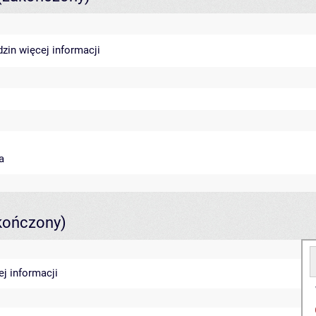
dzin
więcej informacji
a
kończony)
ej informacji