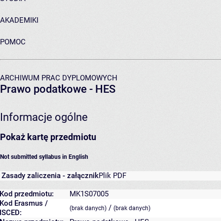
AKADEMIKI
POMOC
ARCHIWUM PRAC DYPLOMOWYCH
Prawo podatkowe - HES
Informacje ogólne
Pokaż kartę przedmiotu
Not submitted syllabus in English
Zasady zaliczenia - załącznik
Plik PDF
Kod przedmiotu:
MK1S07005
Kod Erasmus /
/
(brak danych)
(brak danych)
ISCED: