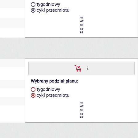
tygodniowy
cykl przedmiotu
PN
WT
ŚR
CZ
PT
Wybrany podział planu:
tygodniowy
cykl przedmiotu
PN
WT
ŚR
CZ
PT