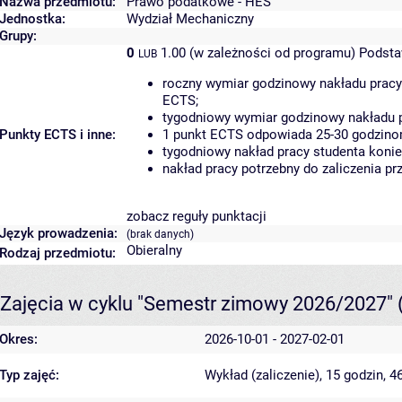
Nazwa przedmiotu:
Prawo podatkowe - HES
Jednostka:
Wydział Mechaniczny
Grupy:
0
1.00 (w zależności od programu)
Podsta
LUB
roczny wymiar godzinowy nakładu pracy
ECTS;
tygodniowy wymiar godzinowy nakładu p
Punkty ECTS i inne:
1 punkt ECTS odpowiada 25-30 godzinom
tygodniowy nakład pracy studenta konie
nakład pracy potrzebny do zaliczenia p
zobacz reguły punktacji
Język prowadzenia:
(brak danych)
Obieralny
Rodzaj przedmiotu:
Zajęcia w cyklu "Semestr zimowy 2026/2027"
Okres:
2026-10-01 - 2027-02-01
Typ zajęć:
Wykład (zaliczenie), 15 godzin, 