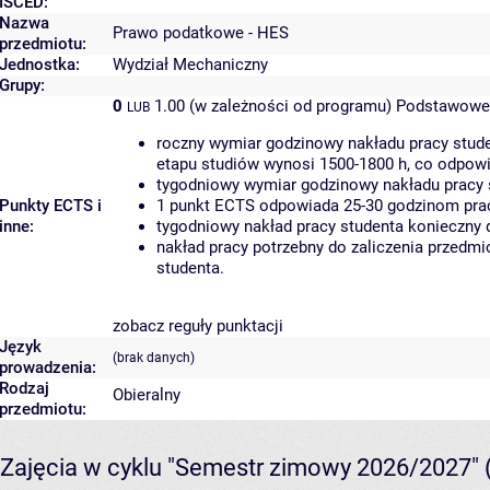
ISCED:
Nazwa
Prawo podatkowe - HES
przedmiotu:
Jednostka:
Wydział Mechaniczny
Grupy:
0
1.00 (w zależności od programu)
Podstawowe 
LUB
roczny wymiar godzinowy nakładu pracy stude
etapu studiów wynosi 1500-1800 h, co odpow
tygodniowy wymiar godzinowy nakładu pracy 
Punkty ECTS i
1 punkt ECTS odpowiada 25-30 godzinom pracy
inne:
tygodniowy nakład pracy studenta konieczny 
nakład pracy potrzebny do zaliczenia przedm
studenta.
zobacz reguły punktacji
Język
(brak danych)
prowadzenia:
Rodzaj
Obieralny
przedmiotu:
Zajęcia w cyklu "Semestr zimowy 2026/2027"