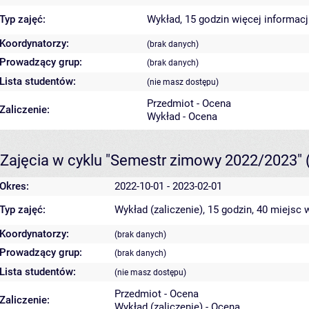
Typ zajęć:
Wykład, 15 godzin
więcej informacj
Koordynatorzy:
(brak danych)
Prowadzący grup:
(brak danych)
Lista studentów:
(nie masz dostępu)
Przedmiot - Ocena
Zaliczenie:
Wykład - Ocena
Zajęcia w cyklu "Semestr zimowy 2022/2023"
Okres:
2022-10-01 - 2023-02-01
Typ zajęć:
Wykład (zaliczenie), 15 godzin, 40 miejsc
w
Koordynatorzy:
(brak danych)
Prowadzący grup:
(brak danych)
Lista studentów:
(nie masz dostępu)
Przedmiot - Ocena
Zaliczenie:
Wykład (zaliczenie) - Ocena