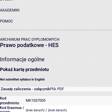
AKADEMIKI
POMOC
ARCHIWUM PRAC DYPLOMOWYCH
Prawo podatkowe - HES
Informacje ogólne
Pokaż kartę przedmiotu
Not submitted syllabus in English
Zasady zaliczenia - załącznik
Plik PDF
Kod
MK1S07005
przedmiotu:
Kod Erasmus /
/
(brak danych)
(brak danych)