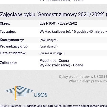
Zajęcia w cyklu "Semestr zimowy 2021/2022"
Okres:
2021-10-01 - 2022-02-02
Typ zajęć:
Wykład (zaliczenie), 15 godzin, 40 miejsc
w
Koordynatorzy:
(brak danych)
Prowadzący grup:
(brak danych)
Lista studentów:
(nie masz dostępu)
Przedmiot - Ocena
Zaliczenie:
Wykład (zaliczenie) - Ocena
Opisy przedmiotów w USOS i
Właścicielem praw autor
15-351 Białystok, ul. Wiejska 45A
tel: +48 746 90 00
https://pb.edu.pl
kontakt
dekla