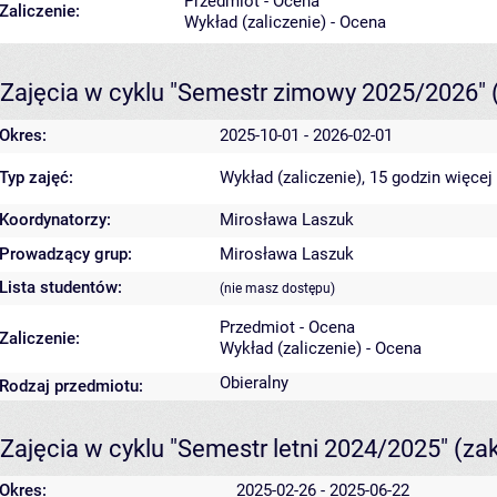
Przedmiot - Ocena
Zaliczenie:
Wykład (zaliczenie) - Ocena
Zajęcia w cyklu "Semestr zimowy 2025/2026"
Okres:
2025-10-01 - 2026-02-01
Typ zajęć:
Wykład (zaliczenie), 15 godzin
więcej
Koordynatorzy:
Mirosława Laszuk
Prowadzący grup:
Mirosława Laszuk
Lista studentów:
(nie masz dostępu)
Przedmiot - Ocena
Zaliczenie:
Wykład (zaliczenie) - Ocena
Obieralny
Rodzaj przedmiotu:
Zajęcia w cyklu "Semestr letni 2024/2025"
(za
Okres:
2025-02-26 - 2025-06-22