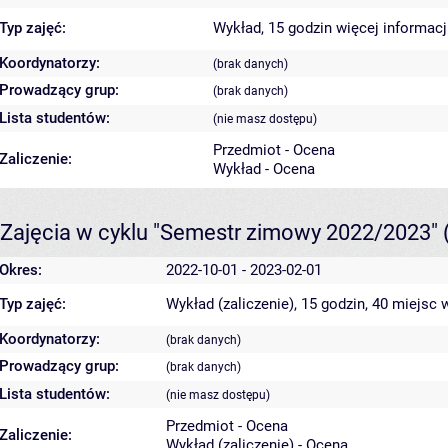
Typ zajęć:
Wykład, 15 godzin
więcej informacj
Koordynatorzy:
(brak danych)
Prowadzący grup:
(brak danych)
Lista studentów:
(nie masz dostępu)
Przedmiot - Ocena
Zaliczenie:
Wykład - Ocena
Zajęcia w cyklu "Semestr zimowy 2022/2023"
Okres:
2022-10-01 - 2023-02-01
Typ zajęć:
Wykład (zaliczenie), 15 godzin, 40 miejsc
w
Koordynatorzy:
(brak danych)
Prowadzący grup:
(brak danych)
Lista studentów:
(nie masz dostępu)
Przedmiot - Ocena
Zaliczenie:
Wykład (zaliczenie) - Ocena