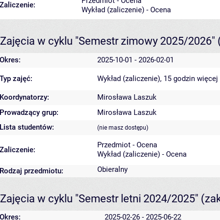
Przedmiot - Ocena
Zaliczenie:
Wykład (zaliczenie) - Ocena
Zajęcia w cyklu "Semestr zimowy 2025/2026"
Okres:
2025-10-01 - 2026-02-01
Typ zajęć:
Wykład (zaliczenie), 15 godzin
więcej
Koordynatorzy:
Mirosława Laszuk
Prowadzący grup:
Mirosława Laszuk
Lista studentów:
(nie masz dostępu)
Przedmiot - Ocena
Zaliczenie:
Wykład (zaliczenie) - Ocena
Obieralny
Rodzaj przedmiotu:
Zajęcia w cyklu "Semestr letni 2024/2025"
(za
Okres:
2025-02-26 - 2025-06-22