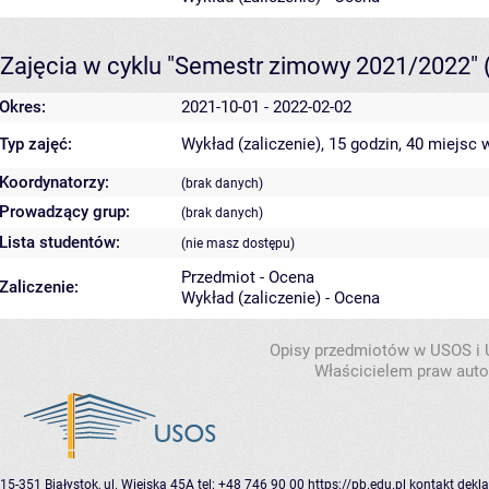
Zajęcia w cyklu "Semestr zimowy 2021/2022"
Okres:
2021-10-01 - 2022-02-02
Typ zajęć:
Wykład (zaliczenie), 15 godzin, 40 miejsc
w
Koordynatorzy:
(brak danych)
Prowadzący grup:
(brak danych)
Lista studentów:
(nie masz dostępu)
Przedmiot - Ocena
Zaliczenie:
Wykład (zaliczenie) - Ocena
Opisy przedmiotów w USOS i
Właścicielem praw autor
15-351 Białystok, ul. Wiejska 45A
tel: +48 746 90 00
https://pb.edu.pl
kontakt
dekla