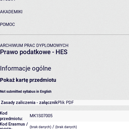
AKADEMIKI
POMOC
ARCHIWUM PRAC DYPLOMOWYCH
Prawo podatkowe - HES
Informacje ogólne
Pokaż kartę przedmiotu
Not submitted syllabus in English
Zasady zaliczenia - załącznik
Plik PDF
Kod
MK1S07005
przedmiotu:
Kod Erasmus /
/
(brak danych)
(brak danych)