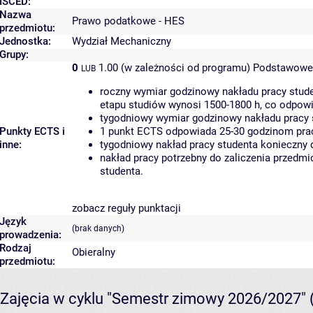
ISCED:
Nazwa
Prawo podatkowe - HES
przedmiotu:
Jednostka:
Wydział Mechaniczny
Grupy:
0
1.00 (w zależności od programu)
Podstawowe 
LUB
roczny wymiar godzinowy nakładu pracy stude
etapu studiów wynosi 1500-1800 h, co odpow
tygodniowy wymiar godzinowy nakładu pracy 
Punkty ECTS i
1 punkt ECTS odpowiada 25-30 godzinom pracy
inne:
tygodniowy nakład pracy studenta konieczny 
nakład pracy potrzebny do zaliczenia przedm
studenta.
zobacz reguły punktacji
Język
(brak danych)
prowadzenia:
Rodzaj
Obieralny
przedmiotu:
Zajęcia w cyklu "Semestr zimowy 2026/2027"