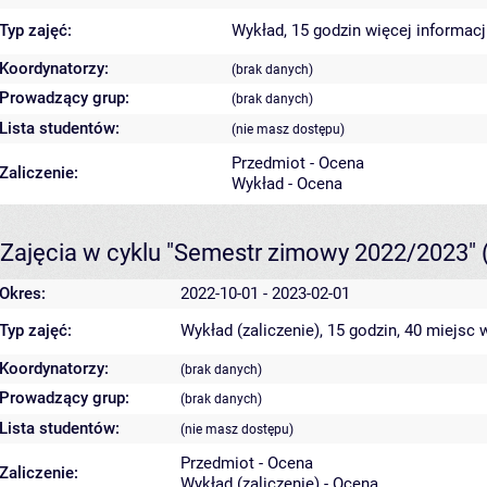
Typ zajęć:
Wykład, 15 godzin
więcej informacj
Koordynatorzy:
(brak danych)
Prowadzący grup:
(brak danych)
Lista studentów:
(nie masz dostępu)
Przedmiot - Ocena
Zaliczenie:
Wykład - Ocena
Zajęcia w cyklu "Semestr zimowy 2022/2023"
Okres:
2022-10-01 - 2023-02-01
Typ zajęć:
Wykład (zaliczenie), 15 godzin, 40 miejsc
w
Koordynatorzy:
(brak danych)
Prowadzący grup:
(brak danych)
Lista studentów:
(nie masz dostępu)
Przedmiot - Ocena
Zaliczenie:
Wykład (zaliczenie) - Ocena