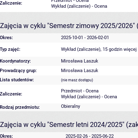
Przedmiot - Ocena
Zaliczenie:
Wykład (zaliczenie) - Ocena
Zajęcia w cyklu "Semestr zimowy 2025/2026"
Okres:
2025-10-01 - 2026-02-01
Typ zajęć:
Wykład (zaliczenie), 15 godzin
więcej
Koordynatorzy:
Mirosława Laszuk
Prowadzący grup:
Mirosława Laszuk
Lista studentów:
(nie masz dostępu)
Przedmiot - Ocena
Zaliczenie:
Wykład (zaliczenie) - Ocena
Obieralny
Rodzaj przedmiotu:
Zajęcia w cyklu "Semestr letni 2024/2025"
(za
Okres:
2025-02-26 - 2025-06-22