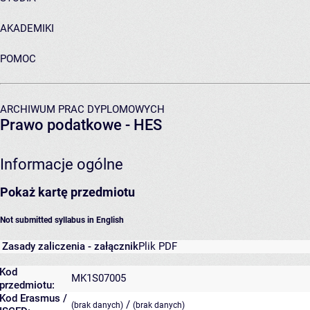
AKADEMIKI
POMOC
ARCHIWUM PRAC DYPLOMOWYCH
Prawo podatkowe - HES
Informacje ogólne
Pokaż kartę przedmiotu
Not submitted syllabus in English
Zasady zaliczenia - załącznik
Plik PDF
Kod
MK1S07005
przedmiotu:
Kod Erasmus /
/
(brak danych)
(brak danych)