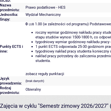
ISCED:
Nazwa
Prawo podatkowe - HES
przedmiotu:
Jednostka:
Wydział Mechaniczny
Grupy:
0
1.00 (w zależności od programu)
Podstawowe 
LUB
roczny wymiar godzinowy nakładu pracy stude
etapu studiów wynosi 1500-1800 h, co odpow
tygodniowy wymiar godzinowy nakładu pracy 
Punkty ECTS i
1 punkt ECTS odpowiada 25-30 godzinom pracy
inne:
tygodniowy nakład pracy studenta konieczny 
nakład pracy potrzebny do zaliczenia przedm
studenta.
zobacz reguły punktacji
Język
(brak danych)
prowadzenia:
Rodzaj
Obieralny
przedmiotu:
Zajęcia w cyklu "Semestr zimowy 2026/2027"