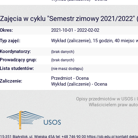
Zajęcia w cyklu "Semestr zimowy 2021/2022"
Okres:
2021-10-01 - 2022-02-02
Typ zajęć:
Wykład (zaliczenie), 15 godzin, 40 miejsc
w
Koordynatorzy:
(brak danych)
Prowadzący grup:
(brak danych)
Lista studentów:
(nie masz dostępu)
Przedmiot - Ocena
Zaliczenie:
Wykład (zaliczenie) - Ocena
Opisy przedmiotów w USOS i
Właścicielem praw autor
15-351 Białystok, ul. Wiejska 45A
tel: +48 746 90 00
https://pb.edu.pl
kontakt
dekla