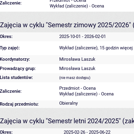
Przedmiot - Ocena
Zaliczenie:
Wykład (zaliczenie) - Ocena
Zajęcia w cyklu "Semestr zimowy 2025/2026"
Okres:
2025-10-01 - 2026-02-01
Typ zajęć:
Wykład (zaliczenie), 15 godzin
więcej
Koordynatorzy:
Mirosława Laszuk
Prowadzący grup:
Mirosława Laszuk
Lista studentów:
(nie masz dostępu)
Przedmiot - Ocena
Zaliczenie:
Wykład (zaliczenie) - Ocena
Obieralny
Rodzaj przedmiotu:
Zajęcia w cyklu "Semestr letni 2024/2025"
(za
Okres:
2025-02-26 - 2025-06-22