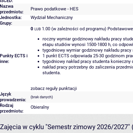
ISCED:
Nazwa
Prawo podatkowe - HES
przedmiotu:
Jednostka:
Wydział Mechaniczny
Grupy:
0
1.00 (w zależności od programu)
Podstawowe 
LUB
roczny wymiar godzinowy nakładu pracy stude
etapu studiów wynosi 1500-1800 h, co odpow
tygodniowy wymiar godzinowy nakładu pracy 
Punkty ECTS i
1 punkt ECTS odpowiada 25-30 godzinom pracy
inne:
tygodniowy nakład pracy studenta konieczny 
nakład pracy potrzebny do zaliczenia przedm
studenta.
zobacz reguły punktacji
Język
(brak danych)
prowadzenia:
Rodzaj
Obieralny
przedmiotu:
Zajęcia w cyklu "Semestr zimowy 2026/2027"