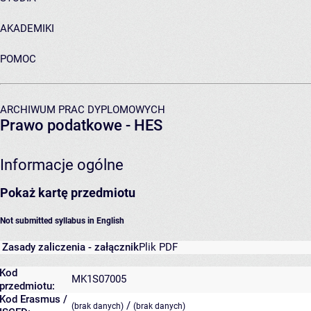
AKADEMIKI
POMOC
ARCHIWUM PRAC DYPLOMOWYCH
Prawo podatkowe - HES
Informacje ogólne
Pokaż kartę przedmiotu
Not submitted syllabus in English
Zasady zaliczenia - załącznik
Plik PDF
Kod
MK1S07005
przedmiotu:
Kod Erasmus /
/
(brak danych)
(brak danych)