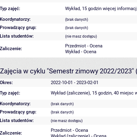
Typ zajęć:
Wykład, 15 godzin
więcej informacj
Koordynatorzy:
(brak danych)
Prowadzący grup:
(brak danych)
Lista studentów:
(nie masz dostępu)
Przedmiot - Ocena
Zaliczenie:
Wykład - Ocena
Zajęcia w cyklu "Semestr zimowy 2022/2023"
Okres:
2022-10-01 - 2023-02-01
Typ zajęć:
Wykład (zaliczenie), 15 godzin, 40 miejsc
w
Koordynatorzy:
(brak danych)
Prowadzący grup:
(brak danych)
Lista studentów:
(nie masz dostępu)
Przedmiot - Ocena
Zaliczenie:
Wykład (zaliczenie) - Ocena