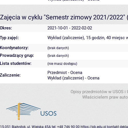
Zajęcia w cyklu "Semestr zimowy 2021/2022"
Okres:
2021-10-01 - 2022-02-02
Typ zajęć:
Wykład (zaliczenie), 15 godzin, 40 miejsc
w
Koordynatorzy:
(brak danych)
Prowadzący grup:
(brak danych)
Lista studentów:
(nie masz dostępu)
Przedmiot - Ocena
Zaliczenie:
Wykład (zaliczenie) - Ocena
Opisy przedmiotów w USOS i
Właścicielem praw autor
15-351 Białystok, ul. Wiejska 45A
tel: +48 746 90 00
https://pb.edu.pl
kontakt
dekla