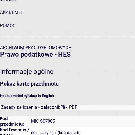
AKADEMIKI
POMOC
ARCHIWUM PRAC DYPLOMOWYCH
Prawo podatkowe - HES
Informacje ogólne
Pokaż kartę przedmiotu
Not submitted syllabus in English
Zasady zaliczenia - załącznik
Plik PDF
Kod
MK1S07005
przedmiotu:
Kod Erasmus /
/
(brak danych)
(brak danych)