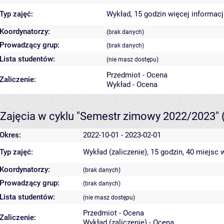
Typ zajęć:
Wykład, 15 godzin
więcej informacj
Koordynatorzy:
(brak danych)
Prowadzący grup:
(brak danych)
Lista studentów:
(nie masz dostępu)
Przedmiot - Ocena
Zaliczenie:
Wykład - Ocena
Zajęcia w cyklu "Semestr zimowy 2022/2023"
Okres:
2022-10-01 - 2023-02-01
Typ zajęć:
Wykład (zaliczenie), 15 godzin, 40 miejsc
w
Koordynatorzy:
(brak danych)
Prowadzący grup:
(brak danych)
Lista studentów:
(nie masz dostępu)
Przedmiot - Ocena
Zaliczenie:
Wykład (zaliczenie) - Ocena