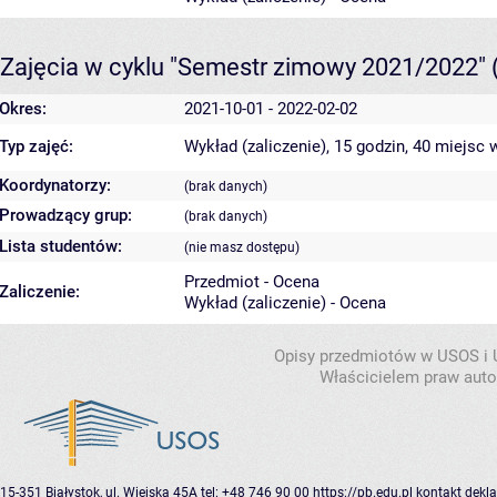
Zajęcia w cyklu "Semestr zimowy 2021/2022"
Okres:
2021-10-01 - 2022-02-02
Typ zajęć:
Wykład (zaliczenie), 15 godzin, 40 miejsc
w
Koordynatorzy:
(brak danych)
Prowadzący grup:
(brak danych)
Lista studentów:
(nie masz dostępu)
Przedmiot - Ocena
Zaliczenie:
Wykład (zaliczenie) - Ocena
Opisy przedmiotów w USOS i
Właścicielem praw autor
15-351 Białystok, ul. Wiejska 45A
tel: +48 746 90 00
https://pb.edu.pl
kontakt
dekla