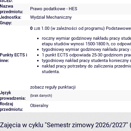
ISCED:
Nazwa
Prawo podatkowe - HES
przedmiotu:
Jednostka:
Wydział Mechaniczny
Grupy:
0
1.00 (w zależności od programu)
Podstawowe 
LUB
roczny wymiar godzinowy nakładu pracy stude
etapu studiów wynosi 1500-1800 h, co odpow
tygodniowy wymiar godzinowy nakładu pracy 
Punkty ECTS i
1 punkt ECTS odpowiada 25-30 godzinom pracy
inne:
tygodniowy nakład pracy studenta konieczny 
nakład pracy potrzebny do zaliczenia przedm
studenta.
zobacz reguły punktacji
Język
(brak danych)
prowadzenia:
Rodzaj
Obieralny
przedmiotu:
Zajęcia w cyklu "Semestr zimowy 2026/2027"