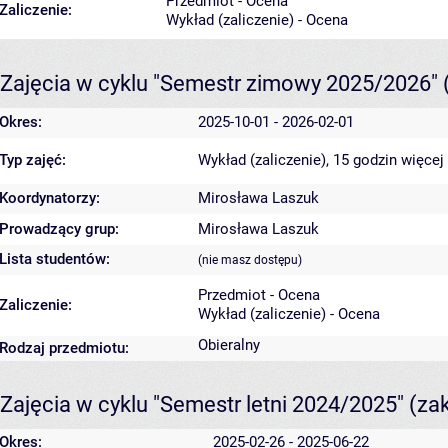
Przedmiot - Ocena
Zaliczenie:
Wykład (zaliczenie) - Ocena
Zajęcia w cyklu "Semestr zimowy 2025/2026"
Okres:
2025-10-01 - 2026-02-01
Typ zajęć:
Wykład (zaliczenie), 15 godzin
więcej
Koordynatorzy:
Mirosława Laszuk
Prowadzący grup:
Mirosława Laszuk
Lista studentów:
(nie masz dostępu)
Przedmiot - Ocena
Zaliczenie:
Wykład (zaliczenie) - Ocena
Obieralny
Rodzaj przedmiotu:
Zajęcia w cyklu "Semestr letni 2024/2025"
(za
Okres:
2025-02-26 - 2025-06-22