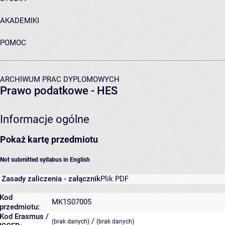
AKADEMIKI
POMOC
ARCHIWUM PRAC DYPLOMOWYCH
Prawo podatkowe - HES
Informacje ogólne
Pokaż kartę przedmiotu
Not submitted syllabus in English
Zasady zaliczenia - załącznik
Plik PDF
Kod
MK1S07005
przedmiotu:
Kod Erasmus /
/
(brak danych)
(brak danych)