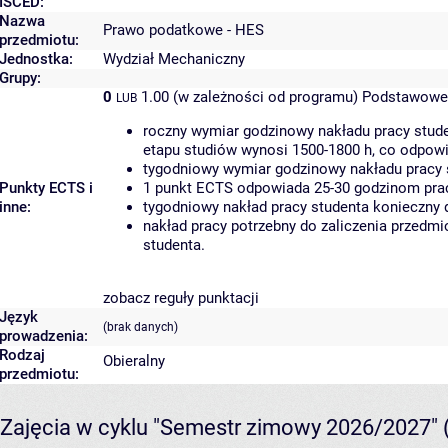
ISCED:
Nazwa
Prawo podatkowe - HES
przedmiotu:
Jednostka:
Wydział Mechaniczny
Grupy:
0
1.00 (w zależności od programu)
Podstawowe 
LUB
roczny wymiar godzinowy nakładu pracy stude
etapu studiów wynosi 1500-1800 h, co odpow
tygodniowy wymiar godzinowy nakładu pracy 
Punkty ECTS i
1 punkt ECTS odpowiada 25-30 godzinom pracy
inne:
tygodniowy nakład pracy studenta konieczny 
nakład pracy potrzebny do zaliczenia przedm
studenta.
zobacz reguły punktacji
Język
(brak danych)
prowadzenia:
Rodzaj
Obieralny
przedmiotu:
Zajęcia w cyklu "Semestr zimowy 2026/2027"