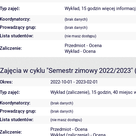
Typ zajęć:
Wykład, 15 godzin
więcej informacj
Koordynatorzy:
(brak danych)
Prowadzący grup:
(brak danych)
Lista studentów:
(nie masz dostępu)
Przedmiot - Ocena
Zaliczenie:
Wykład - Ocena
Zajęcia w cyklu "Semestr zimowy 2022/2023"
Okres:
2022-10-01 - 2023-02-01
Typ zajęć:
Wykład (zaliczenie), 15 godzin, 40 miejsc
w
Koordynatorzy:
(brak danych)
Prowadzący grup:
(brak danych)
Lista studentów:
(nie masz dostępu)
Przedmiot - Ocena
Zaliczenie:
Wykład (zaliczenie) - Ocena