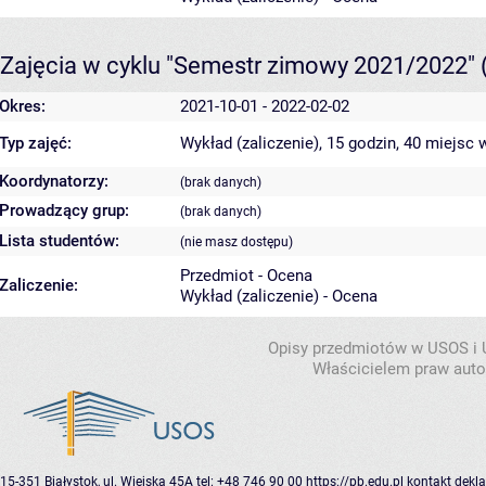
Zajęcia w cyklu "Semestr zimowy 2021/2022"
Okres:
2021-10-01 - 2022-02-02
Typ zajęć:
Wykład (zaliczenie), 15 godzin, 40 miejsc
w
Koordynatorzy:
(brak danych)
Prowadzący grup:
(brak danych)
Lista studentów:
(nie masz dostępu)
Przedmiot - Ocena
Zaliczenie:
Wykład (zaliczenie) - Ocena
Opisy przedmiotów w USOS i
Właścicielem praw autor
15-351 Białystok, ul. Wiejska 45A
tel: +48 746 90 00
https://pb.edu.pl
kontakt
dekla