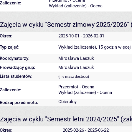
Przedmiot - Ocena
Zaliczenie:
Wykład (zaliczenie) - Ocena
Zajęcia w cyklu "Semestr zimowy 2025/2026"
Okres:
2025-10-01 - 2026-02-01
Typ zajęć:
Wykład (zaliczenie), 15 godzin
więcej
Koordynatorzy:
Mirosława Laszuk
Prowadzący grup:
Mirosława Laszuk
Lista studentów:
(nie masz dostępu)
Przedmiot - Ocena
Zaliczenie:
Wykład (zaliczenie) - Ocena
Obieralny
Rodzaj przedmiotu:
Zajęcia w cyklu "Semestr letni 2024/2025"
(za
Okres:
2025-02-26 - 2025-06-22