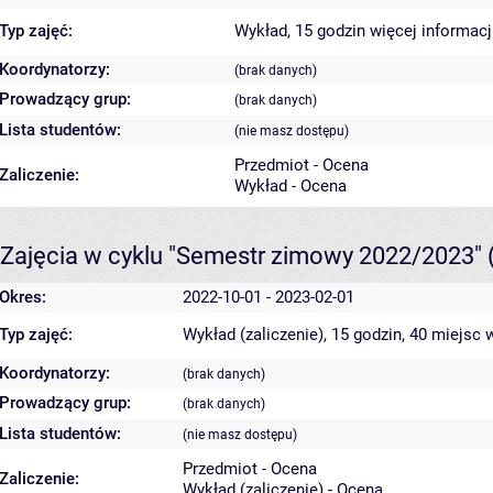
Typ zajęć:
Wykład, 15 godzin
więcej informacj
Koordynatorzy:
(brak danych)
Prowadzący grup:
(brak danych)
Lista studentów:
(nie masz dostępu)
Przedmiot - Ocena
Zaliczenie:
Wykład - Ocena
Zajęcia w cyklu "Semestr zimowy 2022/2023"
Okres:
2022-10-01 - 2023-02-01
Typ zajęć:
Wykład (zaliczenie), 15 godzin, 40 miejsc
w
Koordynatorzy:
(brak danych)
Prowadzący grup:
(brak danych)
Lista studentów:
(nie masz dostępu)
Przedmiot - Ocena
Zaliczenie:
Wykład (zaliczenie) - Ocena