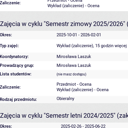
Przedmiot - Ocena
Zaliczenie:
Wykład (zaliczenie) - Ocena
Zajęcia w cyklu "Semestr zimowy 2025/2026"
Okres:
2025-10-01 - 2026-02-01
Typ zajęć:
Wykład (zaliczenie), 15 godzin
więcej
Koordynatorzy:
Mirosława Laszuk
Prowadzący grup:
Mirosława Laszuk
Lista studentów:
(nie masz dostępu)
Przedmiot - Ocena
Zaliczenie:
Wykład (zaliczenie) - Ocena
Obieralny
Rodzaj przedmiotu:
Zajęcia w cyklu "Semestr letni 2024/2025"
(za
Okres:
2025-02-26 - 2025-06-22