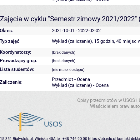
Zajęcia w cyklu "Semestr zimowy 2021/2022"
Okres:
2021-10-01 - 2022-02-02
Typ zajęć:
Wykład (zaliczenie), 15 godzin, 40 miejsc
w
Koordynatorzy:
(brak danych)
Prowadzący grup:
(brak danych)
Lista studentów:
(nie masz dostępu)
Przedmiot - Ocena
Zaliczenie:
Wykład (zaliczenie) - Ocena
Opisy przedmiotów w USOS i
Właścicielem praw autor
15-351 Białystok, ul. Wiejska 45A
tel: +48 746 90 00
https://pb.edu.pl
kontakt
dekla