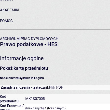
AKADEMIKI
POMOC
ARCHIWUM PRAC DYPLOMOWYCH
Prawo podatkowe - HES
Informacje ogólne
Pokaż kartę przedmiotu
Not submitted syllabus in English
Zasady zaliczenia - załącznik
Plik PDF
Kod
MK1S07005
przedmiotu:
Kod Erasmus /
/
(brak danych)
(brak danych)