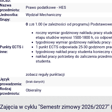
ISCED:
Nazwa
Prawo podatkowe - HES
przedmiotu:
Jednostka:
Wydział Mechaniczny
Grupy:
0
1.00 (w zależności od programu)
Podstawowe 
LUB
roczny wymiar godzinowy nakładu pracy stude
etapu studiów wynosi 1500-1800 h, co odpow
tygodniowy wymiar godzinowy nakładu pracy 
Punkty ECTS i
1 punkt ECTS odpowiada 25-30 godzinom pracy
inne:
tygodniowy nakład pracy studenta konieczny 
nakład pracy potrzebny do zaliczenia przedm
studenta.
zobacz reguły punktacji
Język
(brak danych)
prowadzenia:
Rodzaj
Obieralny
przedmiotu:
Zajęcia w cyklu "Semestr zimowy 2026/2027"