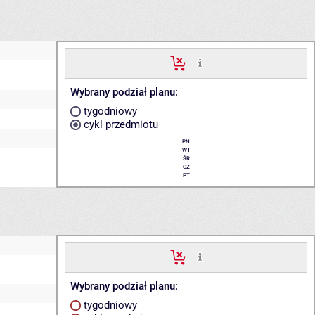
Wybrany podział planu:
tygodniowy
cykl przedmiotu
PN
WT
ŚR
CZ
PT
Wybrany podział planu:
tygodniowy