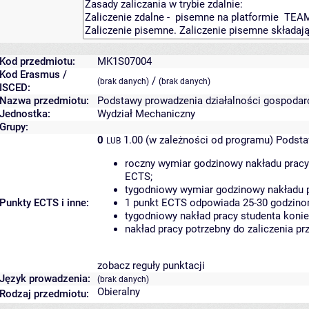
Kod przedmiotu:
MK1S07004
Kod Erasmus /
/
(brak danych)
(brak danych)
ISCED:
Nazwa przedmiotu:
Podstawy prowadzenia działalności gospodar
Jednostka:
Wydział Mechaniczny
Grupy:
0
1.00 (w zależności od programu)
Podsta
LUB
roczny wymiar godzinowy nakładu pracy
ECTS;
tygodniowy wymiar godzinowy nakładu p
Punkty ECTS i inne:
1 punkt ECTS odpowiada 25-30 godzinom
tygodniowy nakład pracy studenta konie
nakład pracy potrzebny do zaliczenia p
zobacz reguły punktacji
Język prowadzenia:
(brak danych)
Obieralny
Rodzaj przedmiotu: