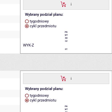
Wybrany podział planu:
tygodniowy
cykl przedmiotu
PN
WT
ŚR
CZ
WYK-Z
PT
Wybrany podział planu:
tygodniowy
cykl przedmiotu
PN
WT