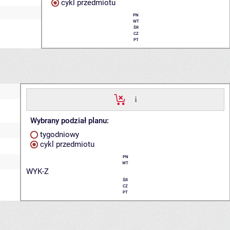
cykl przedmiotu
PN
WT
ŚR
CZ
PT
Wybrany podział planu:
tygodniowy
cykl przedmiotu
PN
WT
WYK-Z
ŚR
CZ
PT