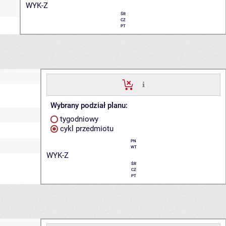
WYK-Z
ŚR
CZ
PT
Wybrany podział planu:
tygodniowy
cykl przedmiotu
PN
WT
WYK-Z
ŚR
CZ
PT