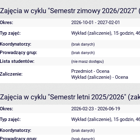
Zajęcia w cyklu "Semestr zimowy 2026/2027"
Okres:
2026-10-01 - 2027-02-01
Typ zajęć:
Wykład (zaliczenie), 15 godzin, 
Koordynatorzy:
(brak danych)
Prowadzący grup:
(brak danych)
Lista studentów:
(nie masz dostępu)
Przedmiot - Ocena
Zaliczenie:
Wykład (zaliczenie) - Ocena
Zajęcia w cyklu "Semestr letni 2025/2026"
(za
Okres:
2026-02-23 - 2026-06-19
Typ zajęć:
Wykład (zaliczenie), 15 godzin, 
Koordynatorzy:
(brak danych)
Prowadzący grup:
(brak danych)