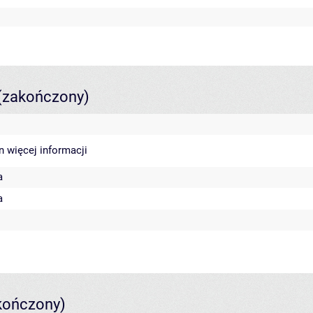
(zakończony)
in
więcej informacji
a
a
kończony)