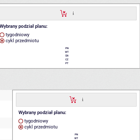
Wybrany podział planu:
tygodniowy
cykl przedmiotu
PN
WT
ŚR
CZ
PT
Wybrany podział planu:
tygodniowy
cykl przedmiotu
PN
WT