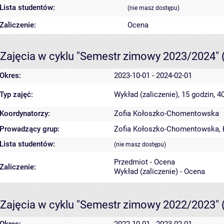
Lista studentów:
(nie masz dostępu)
Zaliczenie:
Ocena
Zajęcia w cyklu "Semestr zimowy 2023/2024"
Okres:
2023-10-01 - 2024-02-01
Typ zajęć:
Wykład (zaliczenie), 15 godzin, 
Koordynatorzy:
Zofia Kołoszko-Chomentowska
Prowadzący grup:
Zofia Kołoszko-Chomentowska
,
Lista studentów:
(nie masz dostępu)
Przedmiot - Ocena
Zaliczenie:
Wykład (zaliczenie) - Ocena
Zajęcia w cyklu "Semestr zimowy 2022/2023"
Okres:
2022-10-01 - 2023-02-01