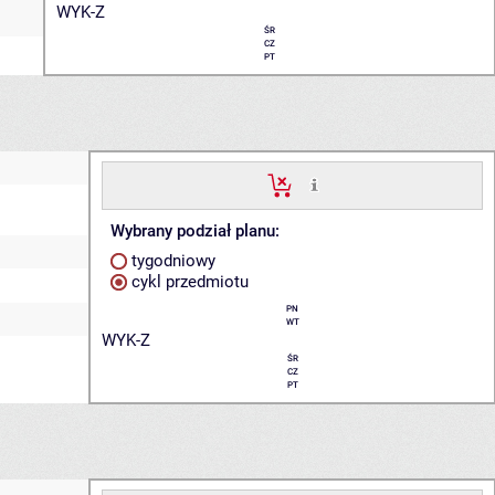
WYK-Z
ŚR
CZ
PT
Wybrany podział planu:
tygodniowy
cykl przedmiotu
PN
WT
WYK-Z
ŚR
CZ
PT