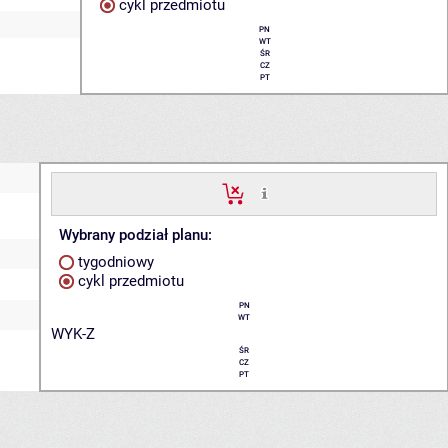
cykl przedmiotu
PN
WT
ŚR
CZ
PT
Wybrany podział planu:
tygodniowy
cykl przedmiotu
PN
WT
WYK-Z
ŚR
CZ
PT