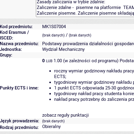
Kod przedmiotu:
MK1S07004
Kod Erasmus /
/
(brak danych)
(brak danych)
ISCED:
Nazwa przedmiotu:
Podstawy prowadzenia działalności gospodar
Jednostka:
Wydział Mechaniczny
Grupy:
0
1.00 (w zależności od programu)
Podsta
LUB
roczny wymiar godzinowy nakładu pracy
ECTS;
tygodniowy wymiar godzinowy nakładu p
Punkty ECTS i inne:
1 punkt ECTS odpowiada 25-30 godzinom
tygodniowy nakład pracy studenta konie
nakład pracy potrzebny do zaliczenia p
zobacz reguły punktacji
Język prowadzenia:
(brak danych)
Obieralny
Rodzaj przedmiotu: