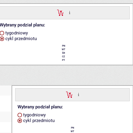
Wybrany podział planu:
tygodniowy
cykl przedmiotu
PN
WT
ŚR
CZ
PT
Wybrany podział planu:
tygodniowy
cykl przedmiotu
PN
WT