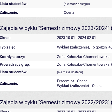
Lista studentów:
(nie masz dostępu)
Zaliczenie:
Ocena
Zajęcia w cyklu "Semestr zimowy 2023/2024"
Okres:
2023-10-01 - 2024-02-01
Typ zajęć:
Wykład (zaliczenie), 15 godzin, 
Koordynatorzy:
Zofia Kołoszko-Chomentowska
Prowadzący grup:
Zofia Kołoszko-Chomentowska
,
Lista studentów:
(nie masz dostępu)
Przedmiot - Ocena
Zaliczenie:
Wykład (zaliczenie) - Ocena
Zajęcia w cyklu "Semestr zimowy 2022/2023"
Okres:
2022-10-01 - 2023-02-01