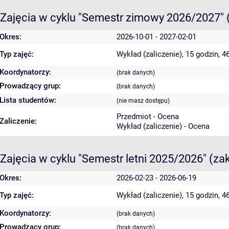
Zajęcia w cyklu "Semestr zimowy 2026/2027"
Okres:
2026-10-01 - 2027-02-01
Typ zajęć:
Wykład (zaliczenie), 15 godzin, 
Koordynatorzy:
(brak danych)
Prowadzący grup:
(brak danych)
Lista studentów:
(nie masz dostępu)
Przedmiot - Ocena
Zaliczenie:
Wykład (zaliczenie) - Ocena
Zajęcia w cyklu "Semestr letni 2025/2026"
(za
Okres:
2026-02-23 - 2026-06-19
Typ zajęć:
Wykład (zaliczenie), 15 godzin, 
Koordynatorzy:
(brak danych)
Prowadzący grup:
(brak danych)