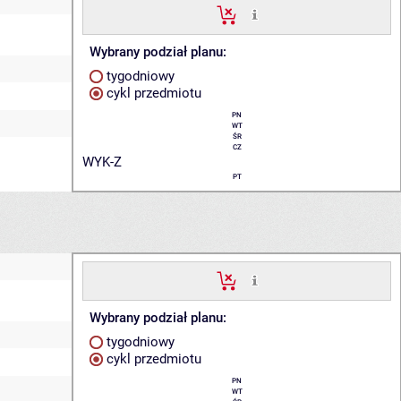
Wybrany podział planu:
tygodniowy
cykl przedmiotu
PN
WT
ŚR
CZ
WYK-Z
PT
Wybrany podział planu:
tygodniowy
cykl przedmiotu
PN
WT