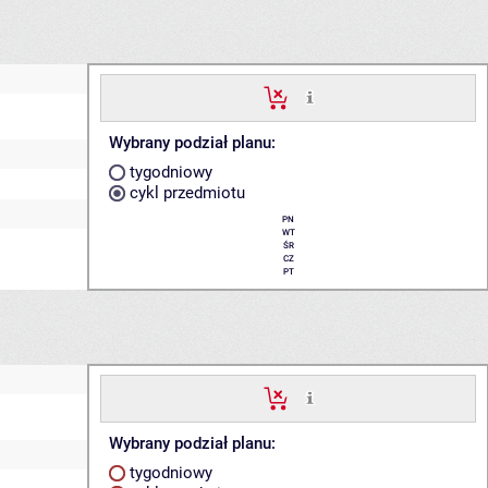
Wybrany podział planu:
tygodniowy
cykl przedmiotu
PN
WT
ŚR
CZ
PT
Wybrany podział planu:
tygodniowy