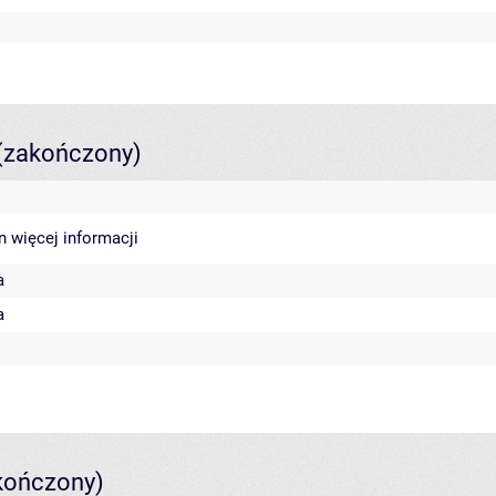
(zakończony)
in
więcej informacji
a
a
kończony)