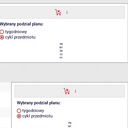
Wybrany podział planu:
tygodniowy
cykl przedmiotu
PN
WT
ŚR
CZ
PT
Wybrany podział planu:
tygodniowy
cykl przedmiotu
PN
WT