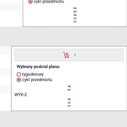
cykl przedmiotu
PN
WT
ŚR
CZ
PT
Wybrany podział planu:
tygodniowy
cykl przedmiotu
PN
WT
WYK-Z
ŚR
CZ
PT