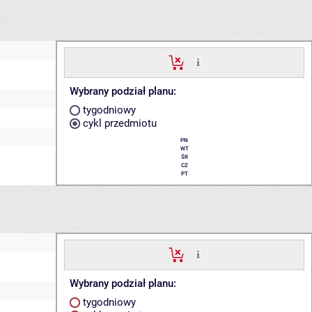
Wybrany podział planu:
tygodniowy
cykl przedmiotu
PN
WT
ŚR
CZ
PT
Wybrany podział planu:
tygodniowy