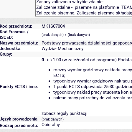
Kod przedmiotu:
MK1S07004
Kod Erasmus /
/
(brak danych)
(brak danych)
ISCED:
Nazwa przedmiotu:
Podstawy prowadzenia działalności gospodar
Jednostka:
Wydział Mechaniczny
Grupy:
0
1.00 (w zależności od programu)
Podsta
LUB
roczny wymiar godzinowy nakładu pracy
ECTS;
tygodniowy wymiar godzinowy nakładu p
Punkty ECTS i inne:
1 punkt ECTS odpowiada 25-30 godzinom
tygodniowy nakład pracy studenta konie
nakład pracy potrzebny do zaliczenia p
zobacz reguły punktacji
Język prowadzenia:
(brak danych)
Obieralny
Rodzaj przedmiotu: