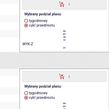
Wybrany podział planu:
tygodniowy
cykl przedmiotu
PN
WT
ŚR
CZ
WYK-Z
PT
Wybrany podział planu:
tygodniowy
cykl przedmiotu
PN
WT