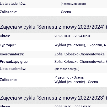
Lista studentów:
(nie masz dostępu)
Zaliczenie:
Ocena
Zajęcia w cyklu "Semestr zimowy 2023/2024"
Okres:
2023-10-01 - 2024-02-01
Typ zajęć:
Wykład (zaliczenie), 15 godzin, 
Koordynatorzy:
Zofia Kołoszko-Chomentowska
Prowadzący grup:
Zofia Kołoszko-Chomentowska
,
Lista studentów:
(nie masz dostępu)
Przedmiot - Ocena
Zaliczenie:
Wykład (zaliczenie) - Ocena
Zajęcia w cyklu "Semestr zimowy 2022/2023"
Okres:
2022-10-01 - 2023-02-01