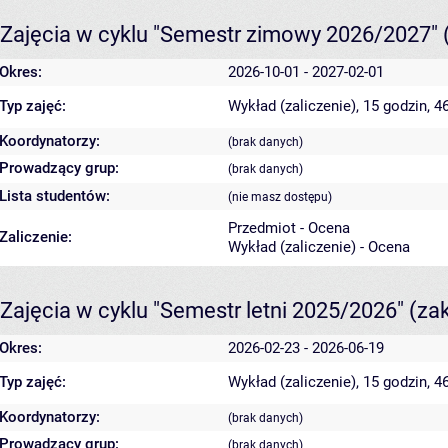
Zajęcia w cyklu "Semestr zimowy 2026/2027"
Okres:
2026-10-01 - 2027-02-01
Typ zajęć:
Wykład (zaliczenie), 15 godzin, 
Koordynatorzy:
(brak danych)
Prowadzący grup:
(brak danych)
Lista studentów:
(nie masz dostępu)
Przedmiot - Ocena
Zaliczenie:
Wykład (zaliczenie) - Ocena
Zajęcia w cyklu "Semestr letni 2025/2026"
(za
Okres:
2026-02-23 - 2026-06-19
Typ zajęć:
Wykład (zaliczenie), 15 godzin, 
Koordynatorzy:
(brak danych)
Prowadzący grup:
(brak danych)