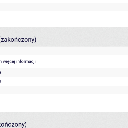
(zakończony)
in
więcej informacji
a
a
kończony)