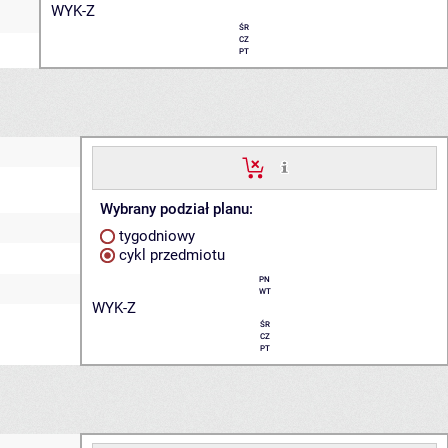
WYK-Z
ŚR
CZ
PT
Wybrany podział planu:
tygodniowy
cykl przedmiotu
PN
WT
WYK-Z
ŚR
CZ
PT