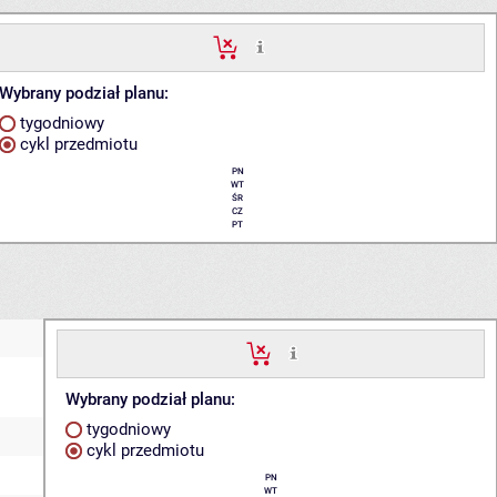
Wybrany podział planu:
tygodniowy
cykl przedmiotu
PN
WT
ŚR
CZ
PT
Wybrany podział planu:
tygodniowy
cykl przedmiotu
PN
WT