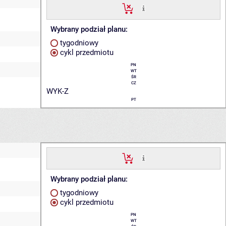
Wybrany podział planu:
tygodniowy
cykl przedmiotu
PN
WT
ŚR
CZ
WYK-Z
PT
Wybrany podział planu:
tygodniowy
cykl przedmiotu
PN
WT