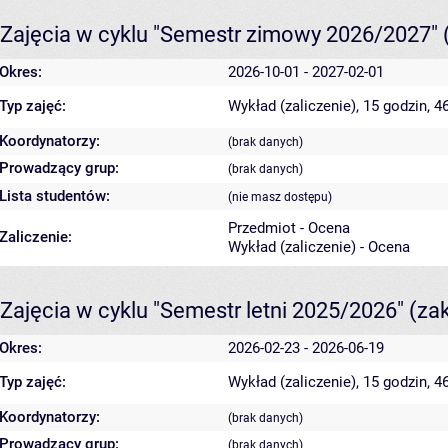
Zajęcia w cyklu "Semestr zimowy 2026/2027"
Okres:
2026-10-01 - 2027-02-01
Typ zajęć:
Wykład (zaliczenie), 15 godzin, 
Koordynatorzy:
(brak danych)
Prowadzący grup:
(brak danych)
Lista studentów:
(nie masz dostępu)
Przedmiot - Ocena
Zaliczenie:
Wykład (zaliczenie) - Ocena
Zajęcia w cyklu "Semestr letni 2025/2026"
(za
Okres:
2026-02-23 - 2026-06-19
Typ zajęć:
Wykład (zaliczenie), 15 godzin, 
Koordynatorzy:
(brak danych)
Prowadzący grup:
(brak danych)