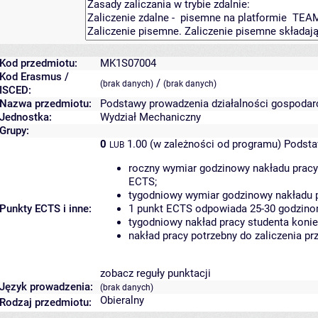
Kod przedmiotu:
MK1S07004
Kod Erasmus /
/
(brak danych)
(brak danych)
ISCED:
Nazwa przedmiotu:
Podstawy prowadzenia działalności gospodar
Jednostka:
Wydział Mechaniczny
Grupy:
0
1.00 (w zależności od programu)
Podsta
LUB
roczny wymiar godzinowy nakładu pracy
ECTS;
tygodniowy wymiar godzinowy nakładu p
Punkty ECTS i inne:
1 punkt ECTS odpowiada 25-30 godzinom
tygodniowy nakład pracy studenta konie
nakład pracy potrzebny do zaliczenia p
zobacz reguły punktacji
Język prowadzenia:
(brak danych)
Obieralny
Rodzaj przedmiotu: