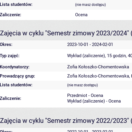
Lista studentów:
(nie masz dostępu)
Zaliczenie:
Ocena
Zajęcia w cyklu "Semestr zimowy 2023/2024"
Okres:
2023-10-01 - 2024-02-01
Typ zajęć:
Wykład (zaliczenie), 15 godzin, 
Koordynatorzy:
Zofia Kołoszko-Chomentowska
Prowadzący grup:
Zofia Kołoszko-Chomentowska
,
Lista studentów:
(nie masz dostępu)
Przedmiot - Ocena
Zaliczenie:
Wykład (zaliczenie) - Ocena
Zajęcia w cyklu "Semestr zimowy 2022/2023"
Okres:
2022-10-01 - 2023-02-01