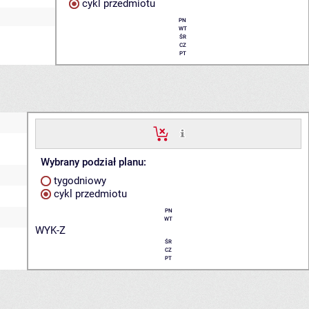
cykl przedmiotu
PN
WT
ŚR
CZ
PT
Wybrany podział planu:
tygodniowy
cykl przedmiotu
PN
WT
WYK-Z
ŚR
CZ
PT