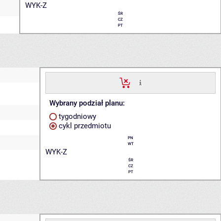
WYK-Z
ŚR
CZ
PT
Wybrany podział planu:
tygodniowy
cykl przedmiotu
PN
WT
WYK-Z
ŚR
CZ
PT