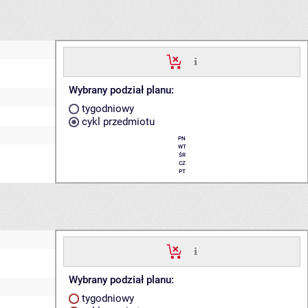
Wybrany podział planu:
tygodniowy
cykl przedmiotu
PN
WT
ŚR
CZ
PT
Wybrany podział planu:
tygodniowy