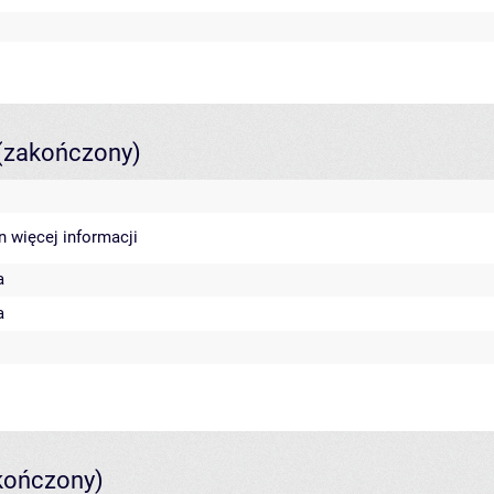
(zakończony)
in
więcej informacji
a
a
kończony)