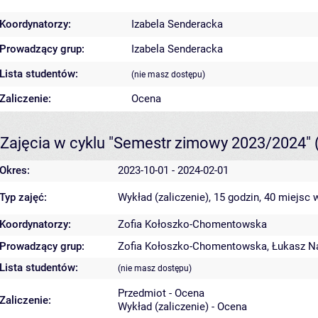
Koordynatorzy:
Izabela Senderacka
Prowadzący grup:
Izabela Senderacka
Lista studentów:
(nie masz dostępu)
Zaliczenie:
Ocena
Zajęcia w cyklu "Semestr zimowy 2023/2024"
Okres:
2023-10-01 - 2024-02-01
Typ zajęć:
Wykład (zaliczenie), 15 godzin, 40 miejsc
w
Koordynatorzy:
Zofia Kołoszko-Chomentowska
Prowadzący grup:
Zofia Kołoszko-Chomentowska
,
Łukasz N
Lista studentów:
(nie masz dostępu)
Przedmiot - Ocena
Zaliczenie:
Wykład (zaliczenie) - Ocena