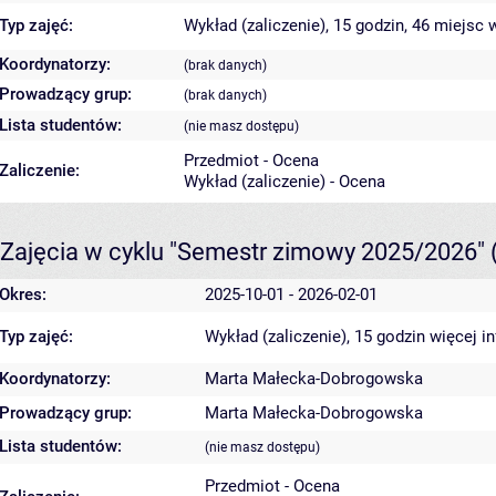
Typ zajęć:
Wykład (zaliczenie), 15 godzin, 46 miejsc
w
Koordynatorzy:
(brak danych)
Prowadzący grup:
(brak danych)
Lista studentów:
(nie masz dostępu)
Przedmiot - Ocena
Zaliczenie:
Wykład (zaliczenie) - Ocena
Zajęcia w cyklu "Semestr zimowy 2025/2026"
Okres:
2025-10-01 - 2026-02-01
Typ zajęć:
Wykład (zaliczenie), 15 godzin
więcej i
Koordynatorzy:
Marta Małecka-Dobrogowska
Prowadzący grup:
Marta Małecka-Dobrogowska
Lista studentów:
(nie masz dostępu)
Przedmiot - Ocena