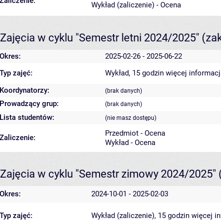
Zaliczenie:
Wykład (zaliczenie) - Ocena
Zajęcia w cyklu "Semestr letni 2024/2025"
(za
Okres:
2025-02-26 - 2025-06-22
Typ zajęć:
Wykład, 15 godzin
więcej informacj
Koordynatorzy:
(brak danych)
Prowadzący grup:
(brak danych)
Lista studentów:
(nie masz dostępu)
Przedmiot - Ocena
Zaliczenie:
Wykład - Ocena
Zajęcia w cyklu "Semestr zimowy 2024/2025"
Okres:
2024-10-01 - 2025-02-03
Typ zajęć:
Wykład (zaliczenie), 15 godzin
więcej i