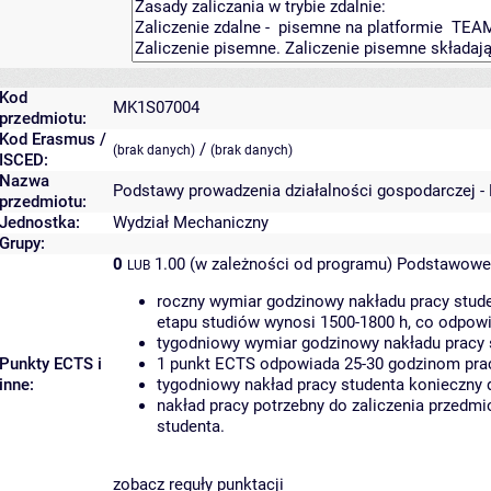
Kod
MK1S07004
przedmiotu:
Kod Erasmus /
/
(brak danych)
(brak danych)
ISCED:
Nazwa
Podstawy prowadzenia działalności gospodarczej -
przedmiotu:
Jednostka:
Wydział Mechaniczny
Grupy:
0
1.00 (w zależności od programu)
Podstawowe 
LUB
roczny wymiar godzinowy nakładu pracy stude
etapu studiów wynosi 1500-1800 h, co odpow
tygodniowy wymiar godzinowy nakładu pracy 
Punkty ECTS i
1 punkt ECTS odpowiada 25-30 godzinom pracy
inne:
tygodniowy nakład pracy studenta konieczny 
nakład pracy potrzebny do zaliczenia przedm
studenta.
zobacz reguły punktacji