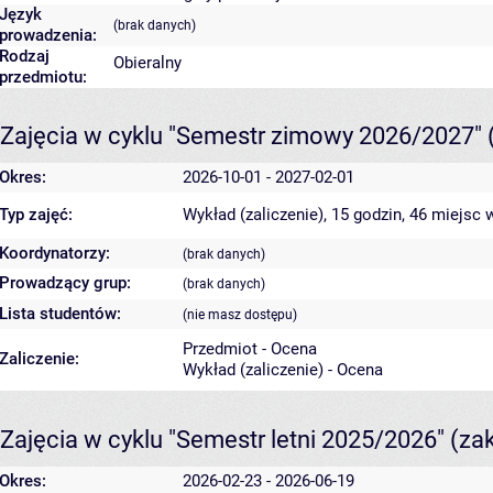
Język
(brak danych)
prowadzenia:
Rodzaj
Obieralny
przedmiotu:
Zajęcia w cyklu "Semestr zimowy 2026/2027"
Okres:
2026-10-01 - 2027-02-01
Typ zajęć:
Wykład (zaliczenie), 15 godzin, 46 miejsc
w
Koordynatorzy:
(brak danych)
Prowadzący grup:
(brak danych)
Lista studentów:
(nie masz dostępu)
Przedmiot - Ocena
Zaliczenie:
Wykład (zaliczenie) - Ocena
Zajęcia w cyklu "Semestr letni 2025/2026"
(za
Okres:
2026-02-23 - 2026-06-19