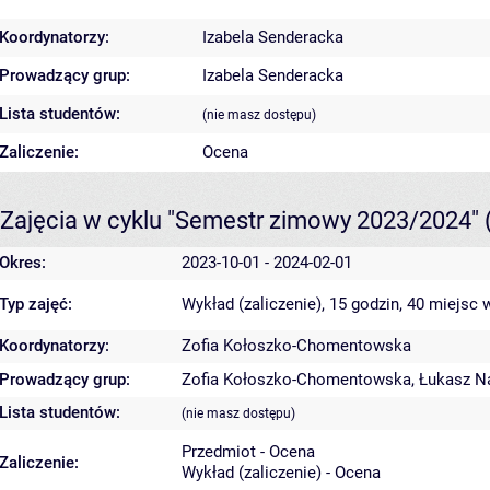
Koordynatorzy:
Izabela Senderacka
Prowadzący grup:
Izabela Senderacka
Lista studentów:
(nie masz dostępu)
Zaliczenie:
Ocena
Zajęcia w cyklu "Semestr zimowy 2023/2024"
Okres:
2023-10-01 - 2024-02-01
Typ zajęć:
Wykład (zaliczenie), 15 godzin, 40 miejsc
w
Koordynatorzy:
Zofia Kołoszko-Chomentowska
Prowadzący grup:
Zofia Kołoszko-Chomentowska
,
Łukasz N
Lista studentów:
(nie masz dostępu)
Przedmiot - Ocena
Zaliczenie:
Wykład (zaliczenie) - Ocena