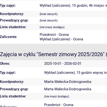
Typ zajęć:
Wykład (zaliczenie), 15 godzin, 46 miejsc
w
Koordynatorzy:
(brak danych)
Prowadzący grup:
(brak danych)
Lista studentów:
(nie masz dostępu)
Przedmiot - Ocena
Zaliczenie:
Wykład (zaliczenie) - Ocena
Zajęcia w cyklu "Semestr zimowy 2025/2026"
Okres:
2025-10-01 - 2026-02-01
Typ zajęć:
Wykład (zaliczenie), 15 godzin
więcej i
Koordynatorzy:
Marta Małecka-Dobrogowska
Prowadzący grup:
Marta Małecka-Dobrogowska
Lista studentów:
(nie masz dostępu)
Przedmiot - Ocena