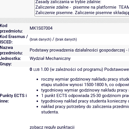
Kod
MK1S07004
przedmiotu:
Kod Erasmus /
/
(brak danych)
(brak danych)
ISCED:
Nazwa
Podstawy prowadzenia działalności gospodarczej -
przedmiotu:
Jednostka:
Wydział Mechaniczny
Grupy:
0
1.00 (w zależności od programu)
Podstawowe 
LUB
roczny wymiar godzinowy nakładu pracy stude
etapu studiów wynosi 1500-1800 h, co odpow
tygodniowy wymiar godzinowy nakładu pracy 
Punkty ECTS i
1 punkt ECTS odpowiada 25-30 godzinom pracy
inne:
tygodniowy nakład pracy studenta konieczny 
nakład pracy potrzebny do zaliczenia przedm
studenta.
zobacz reguły punktacji