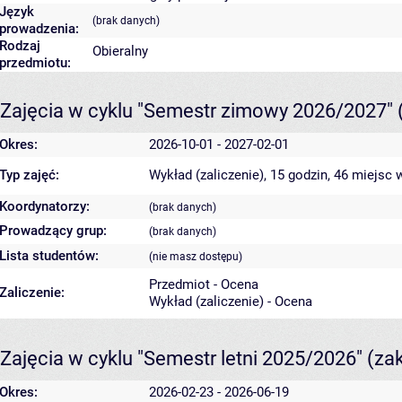
Język
(brak danych)
prowadzenia:
Rodzaj
Obieralny
przedmiotu:
Zajęcia w cyklu "Semestr zimowy 2026/2027"
Okres:
2026-10-01 - 2027-02-01
Typ zajęć:
Wykład (zaliczenie), 15 godzin, 46 miejsc
w
Koordynatorzy:
(brak danych)
Prowadzący grup:
(brak danych)
Lista studentów:
(nie masz dostępu)
Przedmiot - Ocena
Zaliczenie:
Wykład (zaliczenie) - Ocena
Zajęcia w cyklu "Semestr letni 2025/2026"
(za
Okres:
2026-02-23 - 2026-06-19