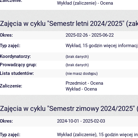
Zaliczenie:
Wykład (zaliczenie) - Ocena
Zajęcia w cyklu "Semestr letni 2024/2025"
(za
Okres:
2025-02-26 - 2025-06-22
Typ zajęć:
Wykład, 15 godzin
więcej informacj
Koordynatorzy:
(brak danych)
Prowadzący grup:
(brak danych)
Lista studentów:
(nie masz dostępu)
Przedmiot - Ocena
Zaliczenie:
Wykład - Ocena
Zajęcia w cyklu "Semestr zimowy 2024/2025"
Okres:
2024-10-01 - 2025-02-03
Typ zajęć:
Wykład (zaliczenie), 15 godzin
więcej i