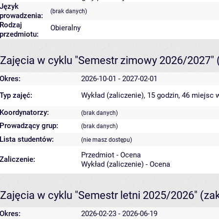
Język
(brak danych)
prowadzenia:
Rodzaj
Obieralny
przedmiotu:
Zajęcia w cyklu "Semestr zimowy 2026/2027"
Okres:
2026-10-01 - 2027-02-01
Typ zajęć:
Wykład (zaliczenie), 15 godzin, 46 miejsc
w
Koordynatorzy:
(brak danych)
Prowadzący grup:
(brak danych)
Lista studentów:
(nie masz dostępu)
Przedmiot - Ocena
Zaliczenie:
Wykład (zaliczenie) - Ocena
Zajęcia w cyklu "Semestr letni 2025/2026"
(za
Okres:
2026-02-23 - 2026-06-19