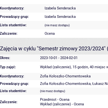
Koordynatorzy:
Izabela Senderacka
Prowadzący grup:
Izabela Senderacka
Lista studentów:
(nie masz dostępu)
Zaliczenie:
Ocena
Zajęcia w cyklu "Semestr zimowy 2023/2024"
Okres:
2023-10-01 - 2024-02-01
Typ zajęć:
Wykład (zaliczenie), 15 godzin, 40 miejsc
w
Koordynatorzy:
Zofia Kołoszko-Chomentowska
Prowadzący grup:
Zofia Kołoszko-Chomentowska
,
Łukasz N
Lista studentów:
(nie masz dostępu)
Przedmiot - Ocena
Zaliczenie:
Wykład (zaliczenie) - Ocena