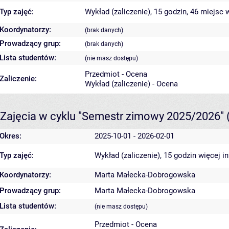
Typ zajęć:
Wykład (zaliczenie), 15 godzin, 46 miejsc
w
Koordynatorzy:
(brak danych)
Prowadzący grup:
(brak danych)
Lista studentów:
(nie masz dostępu)
Przedmiot - Ocena
Zaliczenie:
Wykład (zaliczenie) - Ocena
Zajęcia w cyklu "Semestr zimowy 2025/2026"
Okres:
2025-10-01 - 2026-02-01
Typ zajęć:
Wykład (zaliczenie), 15 godzin
więcej i
Koordynatorzy:
Marta Małecka-Dobrogowska
Prowadzący grup:
Marta Małecka-Dobrogowska
Lista studentów:
(nie masz dostępu)
Przedmiot - Ocena