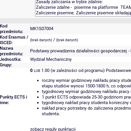
Kod
MK1S07004
przedmiotu:
Kod Erasmus /
/
(brak danych)
(brak danych)
ISCED:
Nazwa
Podstawy prowadzenia działalności gospodarczej -
przedmiotu:
Jednostka:
Wydział Mechaniczny
Grupy:
0
1.00 (w zależności od programu)
Podstawowe 
LUB
roczny wymiar godzinowy nakładu pracy stude
etapu studiów wynosi 1500-1800 h, co odpow
tygodniowy wymiar godzinowy nakładu pracy 
Punkty ECTS i
1 punkt ECTS odpowiada 25-30 godzinom pracy
inne:
tygodniowy nakład pracy studenta konieczny 
nakład pracy potrzebny do zaliczenia przedm
studenta.
zobacz reguły punktacji