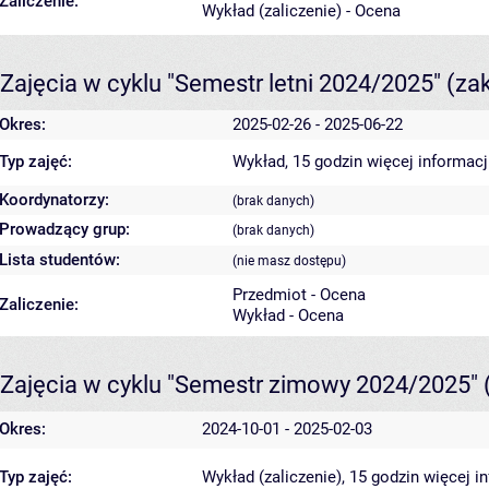
Zaliczenie:
Wykład (zaliczenie) - Ocena
Zajęcia w cyklu "Semestr letni 2024/2025"
(za
Okres:
2025-02-26 - 2025-06-22
Typ zajęć:
Wykład, 15 godzin
więcej informacj
Koordynatorzy:
(brak danych)
Prowadzący grup:
(brak danych)
Lista studentów:
(nie masz dostępu)
Przedmiot - Ocena
Zaliczenie:
Wykład - Ocena
Zajęcia w cyklu "Semestr zimowy 2024/2025"
Okres:
2024-10-01 - 2025-02-03
Typ zajęć:
Wykład (zaliczenie), 15 godzin
więcej i