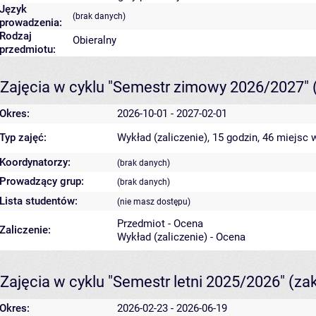
Język
(brak danych)
prowadzenia:
Rodzaj
Obieralny
przedmiotu:
Zajęcia w cyklu "Semestr zimowy 2026/2027"
Okres:
2026-10-01 - 2027-02-01
Typ zajęć:
Wykład (zaliczenie), 15 godzin, 46 miejsc
w
Koordynatorzy:
(brak danych)
Prowadzący grup:
(brak danych)
Lista studentów:
(nie masz dostępu)
Przedmiot - Ocena
Zaliczenie:
Wykład (zaliczenie) - Ocena
Zajęcia w cyklu "Semestr letni 2025/2026"
(za
Okres:
2026-02-23 - 2026-06-19