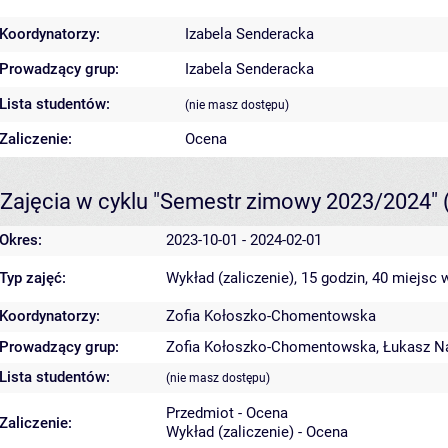
Koordynatorzy:
Izabela Senderacka
Prowadzący grup:
Izabela Senderacka
Lista studentów:
(nie masz dostępu)
Zaliczenie:
Ocena
Zajęcia w cyklu "Semestr zimowy 2023/2024"
Okres:
2023-10-01 - 2024-02-01
Typ zajęć:
Wykład (zaliczenie), 15 godzin, 40 miejsc
w
Koordynatorzy:
Zofia Kołoszko-Chomentowska
Prowadzący grup:
Zofia Kołoszko-Chomentowska
,
Łukasz N
Lista studentów:
(nie masz dostępu)
Przedmiot - Ocena
Zaliczenie:
Wykład (zaliczenie) - Ocena