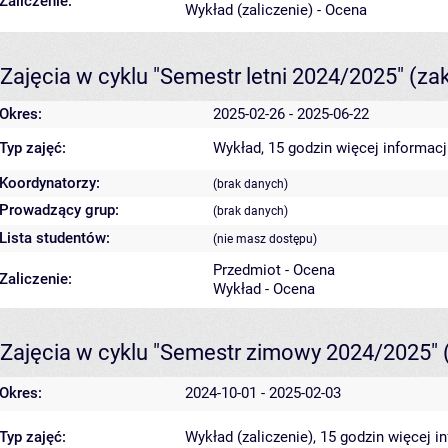
Zaliczenie:
Wykład (zaliczenie) - Ocena
Zajęcia w cyklu "Semestr letni 2024/2025"
(za
Okres:
2025-02-26 - 2025-06-22
Typ zajęć:
Wykład, 15 godzin
więcej informacj
Koordynatorzy:
(brak danych)
Prowadzący grup:
(brak danych)
Lista studentów:
(nie masz dostępu)
Przedmiot - Ocena
Zaliczenie:
Wykład - Ocena
Zajęcia w cyklu "Semestr zimowy 2024/2025"
Okres:
2024-10-01 - 2025-02-03
Typ zajęć:
Wykład (zaliczenie), 15 godzin
więcej i