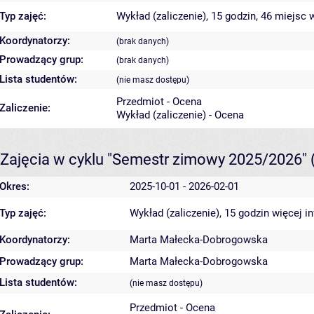
Typ zajęć:
Wykład (zaliczenie), 15 godzin, 46 miejsc
w
Koordynatorzy:
(brak danych)
Prowadzący grup:
(brak danych)
Lista studentów:
(nie masz dostępu)
Przedmiot - Ocena
Zaliczenie:
Wykład (zaliczenie) - Ocena
Zajęcia w cyklu "Semestr zimowy 2025/2026"
Okres:
2025-10-01 - 2026-02-01
Typ zajęć:
Wykład (zaliczenie), 15 godzin
więcej i
Koordynatorzy:
Marta Małecka-Dobrogowska
Prowadzący grup:
Marta Małecka-Dobrogowska
Lista studentów:
(nie masz dostępu)
Przedmiot - Ocena