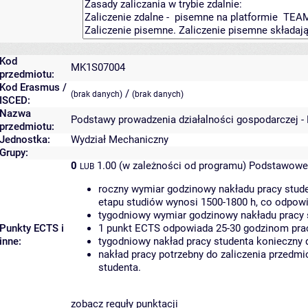
Kod
MK1S07004
przedmiotu:
Kod Erasmus /
/
(brak danych)
(brak danych)
ISCED:
Nazwa
Podstawy prowadzenia działalności gospodarczej -
przedmiotu:
Jednostka:
Wydział Mechaniczny
Grupy:
0
1.00 (w zależności od programu)
Podstawowe 
LUB
roczny wymiar godzinowy nakładu pracy stude
etapu studiów wynosi 1500-1800 h, co odpow
tygodniowy wymiar godzinowy nakładu pracy 
Punkty ECTS i
1 punkt ECTS odpowiada 25-30 godzinom pracy
inne:
tygodniowy nakład pracy studenta konieczny 
nakład pracy potrzebny do zaliczenia przedm
studenta.
zobacz reguły punktacji