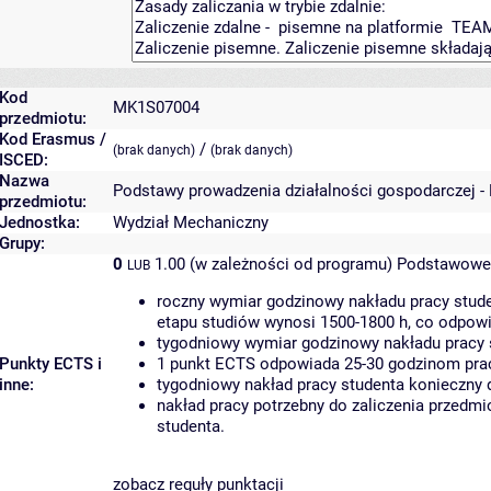
Kod
MK1S07004
przedmiotu:
Kod Erasmus /
/
(brak danych)
(brak danych)
ISCED:
Nazwa
Podstawy prowadzenia działalności gospodarczej -
przedmiotu:
Jednostka:
Wydział Mechaniczny
Grupy:
0
1.00 (w zależności od programu)
Podstawowe 
LUB
roczny wymiar godzinowy nakładu pracy stude
etapu studiów wynosi 1500-1800 h, co odpow
tygodniowy wymiar godzinowy nakładu pracy 
Punkty ECTS i
1 punkt ECTS odpowiada 25-30 godzinom pracy
inne:
tygodniowy nakład pracy studenta konieczny 
nakład pracy potrzebny do zaliczenia przedm
studenta.
zobacz reguły punktacji