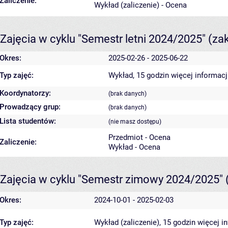
Zaliczenie:
Wykład (zaliczenie) - Ocena
Zajęcia w cyklu "Semestr letni 2024/2025"
(za
Okres:
2025-02-26 - 2025-06-22
Typ zajęć:
Wykład, 15 godzin
więcej informacj
Koordynatorzy:
(brak danych)
Prowadzący grup:
(brak danych)
Lista studentów:
(nie masz dostępu)
Przedmiot - Ocena
Zaliczenie:
Wykład - Ocena
Zajęcia w cyklu "Semestr zimowy 2024/2025"
Okres:
2024-10-01 - 2025-02-03
Typ zajęć:
Wykład (zaliczenie), 15 godzin
więcej i