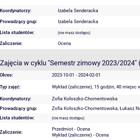
Koordynatorzy:
Izabela Senderacka
Prowadzący grup:
Izabela Senderacka
Lista studentów:
(nie masz dostępu)
Zaliczenie:
Ocena
Zajęcia w cyklu "Semestr zimowy 2023/2024"
Okres:
2023-10-01 - 2024-02-01
Typ zajęć:
Wykład (zaliczenie), 15 godzin, 40 miejsc
w
Koordynatorzy:
Zofia Kołoszko-Chomentowska
Prowadzący grup:
Zofia Kołoszko-Chomentowska
,
Łukasz N
Lista studentów:
(nie masz dostępu)
Przedmiot - Ocena
Zaliczenie:
Wykład (zaliczenie) - Ocena