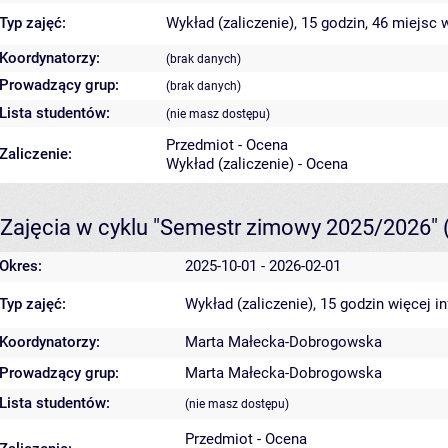
Typ zajęć:
Wykład (zaliczenie), 15 godzin, 46 miejsc
w
Koordynatorzy:
(brak danych)
Prowadzący grup:
(brak danych)
Lista studentów:
(nie masz dostępu)
Przedmiot - Ocena
Zaliczenie:
Wykład (zaliczenie) - Ocena
Zajęcia w cyklu "Semestr zimowy 2025/2026"
Okres:
2025-10-01 - 2026-02-01
Typ zajęć:
Wykład (zaliczenie), 15 godzin
więcej i
Koordynatorzy:
Marta Małecka-Dobrogowska
Prowadzący grup:
Marta Małecka-Dobrogowska
Lista studentów:
(nie masz dostępu)
Przedmiot - Ocena